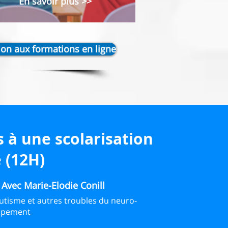
En savoir plus >>
ion aux formations en ligne
s à une scolarisation
e (12H)
s
Avec Marie-Elodie Conill
utisme et autres troubles du neuro-
ppement