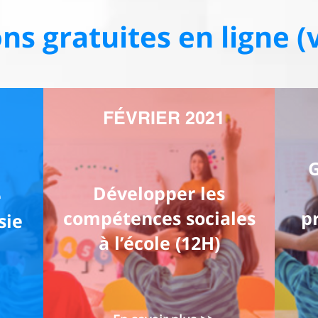
ns gratuites en ligne (
FÉVRIER 2021
G
Développer les
e
compétences sociales
p
sie
à l’école (12H)