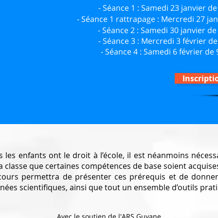
- Séance 1 : Samedi 23 janvier 
- Séance 1 rattrapage : Mercredi 27 ja
- Séance 2 : Samedi 30 janvier 
- Séance 3 : Mercredi 3 février 
- Séance 4 :
Samedi 6 février de
Inscripti
 les enfants ont le droit à l’école, il est néanmoins nécess
la classe que certaines compétences de base soient acquise
cours permettra de présenter ces prérequis et de donner
nées scientifiques, ainsi que tout un ensemble d’outils prat
Avec le soutien de l'ARS Guyane