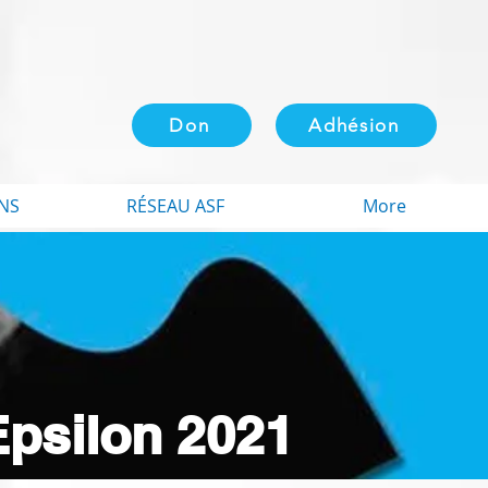
Don
Adhésion
NS
RÉSEAU ASF
More
Epsilon 2021