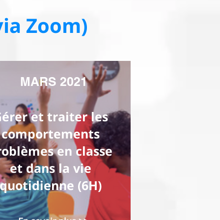
via Zoom)
MARS 2021
érer et traiter les
comportements
roblèmes en classe
et dans la vie
quotidienne (6H)