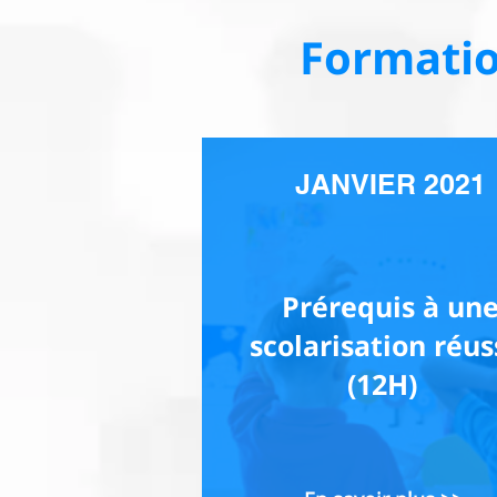
Formatio
JANVIER 2021
Prérequis à un
scolarisation réus
(12H)