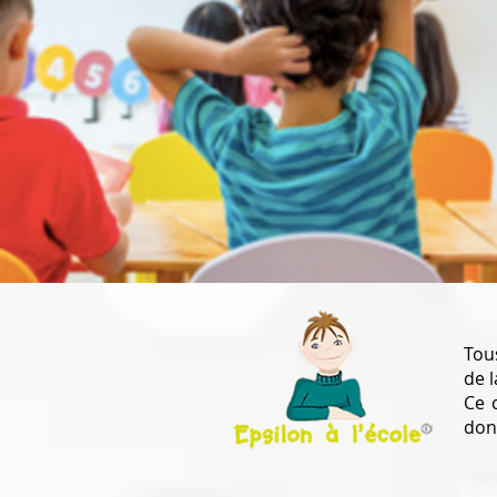
Tous
de 
Ce 
don