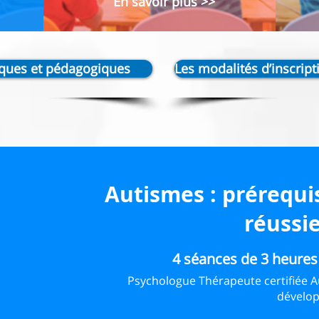
En savoir plus >>
iques et pédagogiques
Les modalités d’inscript
Autismes : prérequi
réussi
4 séances de 3 heure
Psychologue Thérapeute certifiée A
dévelo