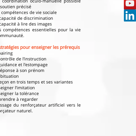
 coordination oculo-manuelle possible
 soutien précisé
s compétences de vie sociale
capacité de discrimination
capacité à lire des images
s compétences essentielles pour la vie
ommunauté.
stratégies pour enseigner les prérequis
pairing
contrôle de l’instruction
 guidance et l’estompage
 réponse à son prénom
abituation
leçon en trois temps et ses variantes
eigner l’imitation
eigner la tolérance
prendre à regarder
ssage du renforçateur artificiel vers le
rçateur naturel.