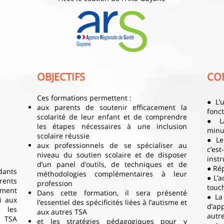
OBJECTIFS
CO
Ces formations permettent :
● L’
aux parents de soutenir efficacement la
fonct
scolarité de leur enfant et de comprendre
● La
les étapes nécessaires à une inclusion
minu
scolaire réussie
● Le
aux professionnels de se spécialiser au
c’es
niveau du soutien scolaire et de disposer
inst
d’un panel d’outils, de techniques et de
● Ré
dants
méthodologies complémentaires à leur
● L’a
rents
profession
touch
ement
Dans cette formation, il sera présenté
● La
i aux
l’essentiel des spécificités liées à l’autisme et
d’ap
c les
aux autres TSA
autr
 TSA
et les stratégies pédagogiques pour y