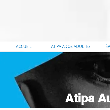
ACCUEIL
ATIPA ADOS ADULTES
É
Atipa A