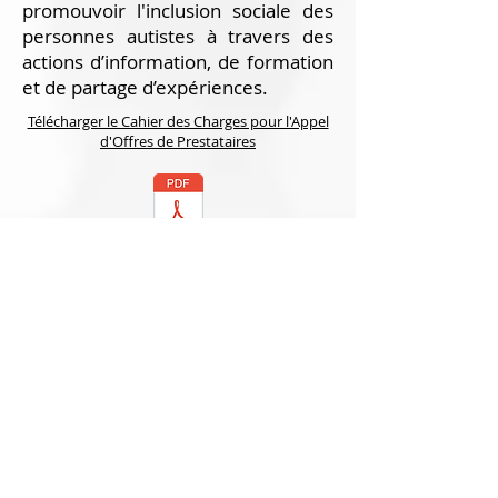
promouvoir l'inclusion sociale des
personnes autistes à travers des
actions d’information, de formation
et de partage d’expériences.
Télécharger le Cahier des Charges pour l'Appel
d'Offres de Prestataires
2023/2024 L’association Atipa
Autisme, basée en Guyane, met en
place le projet
Appui Relai
Autisme (ARA)
, qui vise à soutenir
les familles d’enfants et d’adultes
autistes à domicile.
Télécharger le Cahier des Charges pour l'Appel
d'Offres de Prestataires