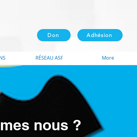
Don
Adhésion
NS
RÉSEAU ASF
More
mes nous ?