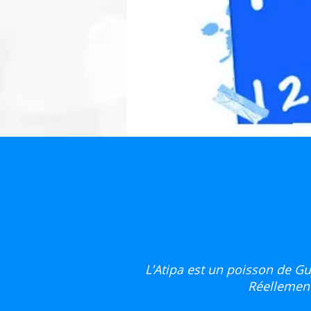
L’Atipa est un poisson de Gu
Réellement 