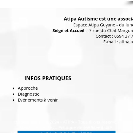
Atipa Autisme est une associa
Espace Atipa Guyane - du lun
Siège et Accueil
: 7 rue du Chat Margua
Contact : 0594 37 
E-mail :
atipa.
INFOS PRATIQUES
Approche
Diagnostic
Événements à venir
© Copyright 2014-2024 - ATIPA - Tous droits réservés
Mentions légales
|
Politique de confidentialité