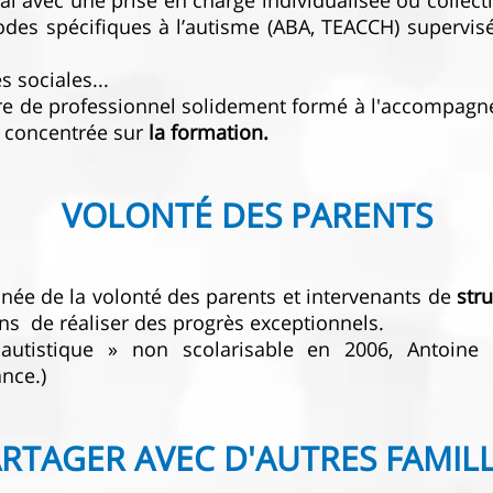
cial avec une prise en charge individualisée ou collec
hodes spécifiques à l’autisme (ABA, TEACCH) supervi
 sociales...
core de professionnel solidement formé à l'accompa
d concentrée sur
la formation.
VOLONTÉ DES PARENTS
 née de la volonté des parents et intervenants de
str
ans de réaliser des progrès exceptionnels.
 autistique » non scolarisable en 2006, Antoine 
nce.)
RTAGER AVEC D'AUTRES FAMIL