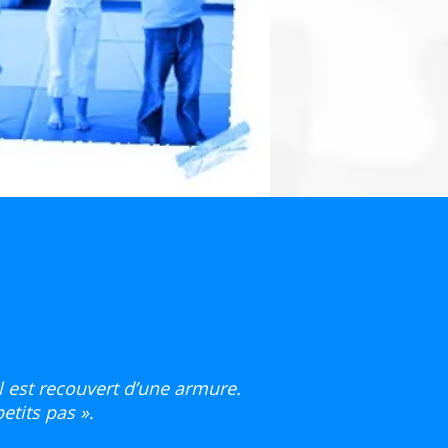
l est recouvert d’une armure.
etits pas »
.