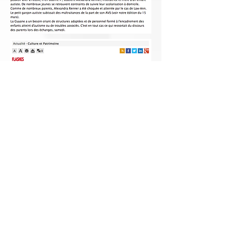
Restez informé.e.s de nos
actualités
En cochant cette case, j'accepte la
Politique
de confidentialiité d'Atipa Autisme
S'abonner