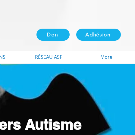
Don
Adhésion
NS
RÉSEAU ASF
More
iers Autisme