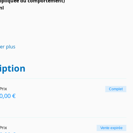
appliquée du comportement) 
ml
her plus
iption
Prix
Complet
0,00 €
Prix
Vente expirée