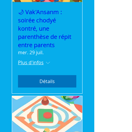
🌙 Vak'Ansanm :
soirée chodyé
kontré, une
parenthèse de répit
entre parents
mer. 29 juil.
Plus d'infos
Détails