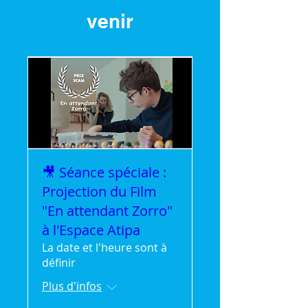
venir
🎥 Séance spéciale :
Projection du Film
"En attendant Zorro"
à l'Espace Atipa
La date et l'heure sont à
définir
Plus d'infos