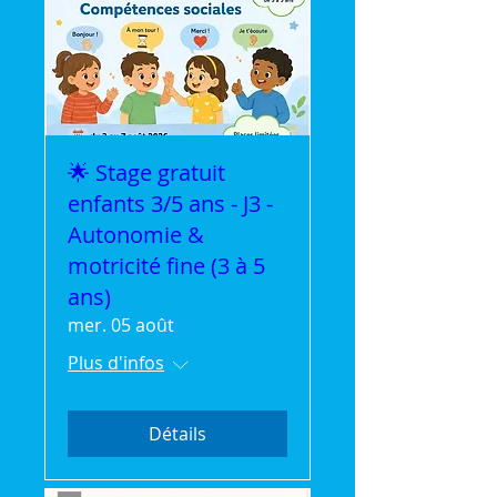
🌟 Stage gratuit
enfants 3/5 ans - J3 -
Autonomie &
motricité fine (3 à 5
ans)
mer. 05 août
Plus d'infos
Détails