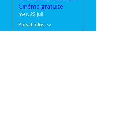
Cinéma gratuite
mer. 22 juil.
Plus d'infos
Détails
🌿 Vak'Ansanm :
Évasion et partage en
pleine nature (séjour
de 2jours/1 nuit)