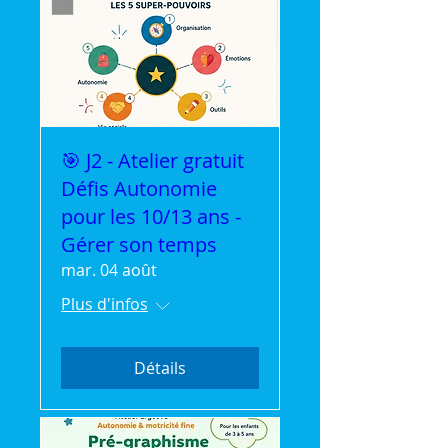
🎯 J2 - Atelier gratuit
Défis Autonomie
pour les 10/13 ans -
Gérer son temps
mar. 04 août
Plus d'infos
Détails