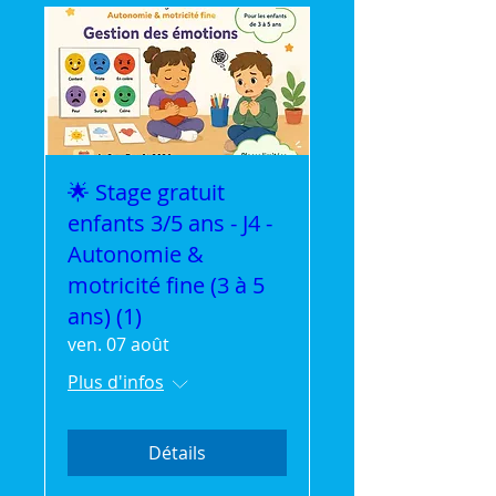
🌟 Stage gratuit
enfants 3/5 ans - J4 -
Autonomie &
motricité fine (3 à 5
ans) (1)
ven. 07 août
Plus d'infos
Détails