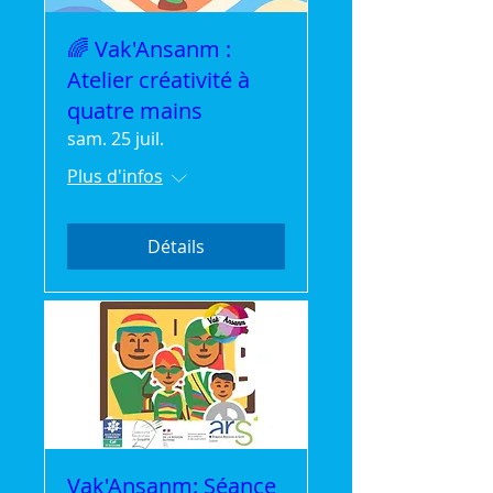
🌈 Vak'Ansanm :
Atelier créativité à
quatre mains
sam. 25 juil.
Plus d'infos
Détails
Vak'Ansanm: Séance