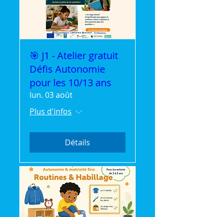
🎯 J1 - Atelier gratuit
Défis Autonomie
pour les 10/13 ans
lun. 03 août
Plus d'infos
Détails