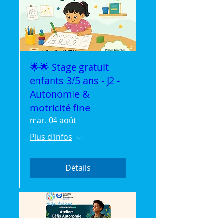
🌟🌟 Stage gratuit
enfants 3/5 ans - J2 -
Autonomie &
motricité fine
mar. 04 août
Plus d'infos
Détails