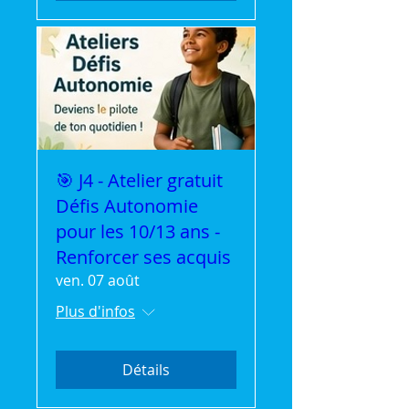
🎯 J4 - Atelier gratuit
Défis Autonomie
pour les 10/13 ans -
Renforcer ses acquis
ven. 07 août
Plus d'infos
Détails