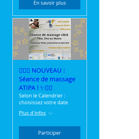
En savoir plus
💆‍♀️✨ NOUVEAU :
Séance de massage
ATIPA ! ✨💆‍♂️
Selon le Calendrier :
choisissez votre date
Plus d'infos
Participer