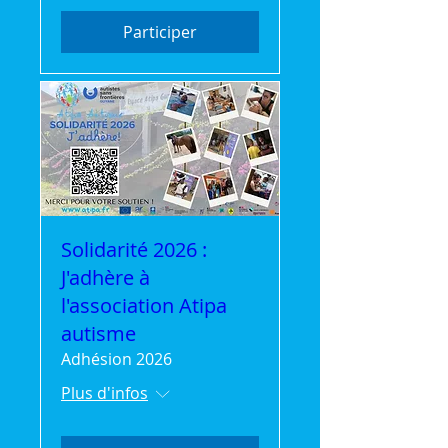
Participer
Solidarité 2026 :
J'adhère à
l'association Atipa
autisme
Adhésion 2026
Plus d'infos