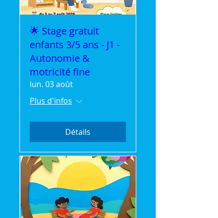
🌟 Stage gratuit
enfants 3/5 ans - J1 -
Autonomie &
motricité fine
lun. 03 août
Plus d'infos
Détails