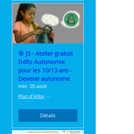
🎯 J3 - Atelier gratuit
Défis Autonomie
pour les 10/13 ans -
Devenir autonome
mer. 05 août
Plus d'infos
Détails