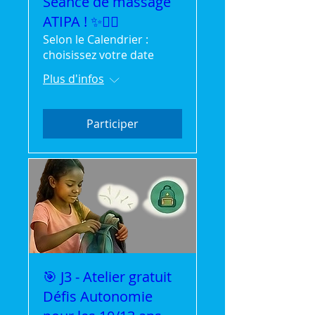
Séance de massage
ATIPA ! ✨💆‍♂️
Selon le Calendrier :
choisissez votre date
Plus d'infos
Participer
🎯 J3 - Atelier gratuit
Défis Autonomie