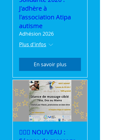
J'adhère à
l'association Atipa
autisme
Adhésion 2026
Plus d'infos
En savoir plus
💆‍♀️✨ NOUVEAU :