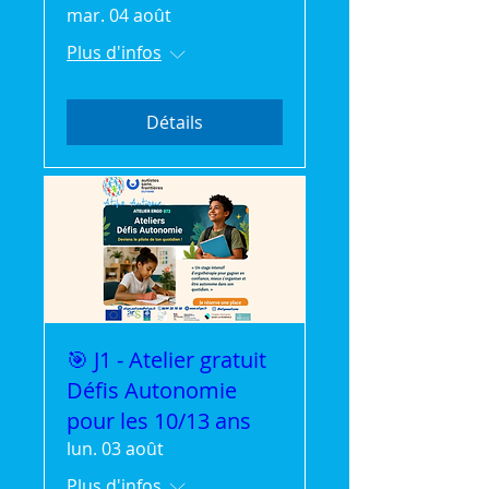
mar. 04 août
Plus d'infos
Détails
🎯 J1 - Atelier gratuit
Défis Autonomie
pour les 10/13 ans
lun. 03 août
Plus d'infos