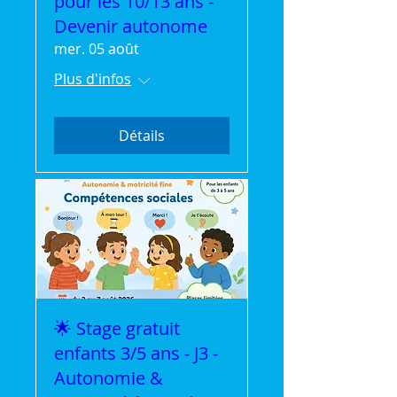
pour les 10/13 ans -
Devenir autonome
mer. 05 août
Plus d'infos
Détails
🌟 Stage gratuit
enfants 3/5 ans - J3 -
Autonomie &