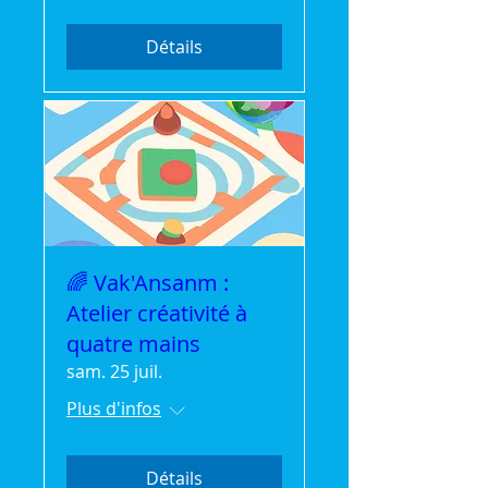
Détails
🌈 Vak'Ansanm :
Atelier créativité à
quatre mains
sam. 25 juil.
Plus d'infos
Détails