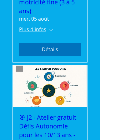
motricité fine (3 à 5
ans)
mer. 05 août
Plus d'infos
Détails
🎯 J2 - Atelier gratuit
Défis Autonomie
pour les 10/13 ans -