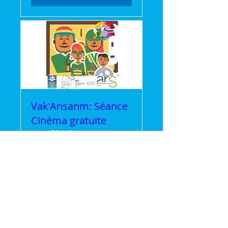
Vak'Ansanm: Séance
Cinéma gratuite
mer. 22 juil.
Plus d'infos
Détails