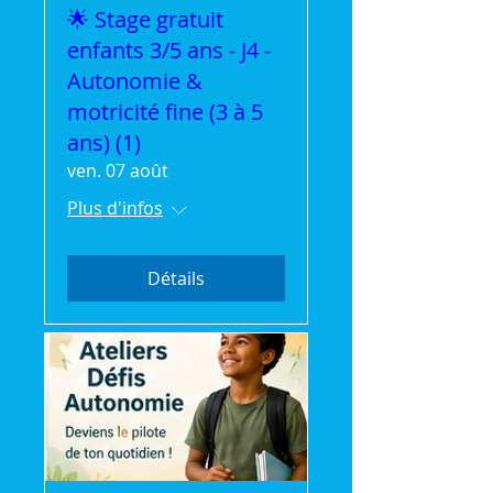
🌟 Stage gratuit
enfants 3/5 ans - J4 -
Autonomie &
motricité fine (3 à 5
ans) (1)
ven. 07 août
Plus d'infos
Détails