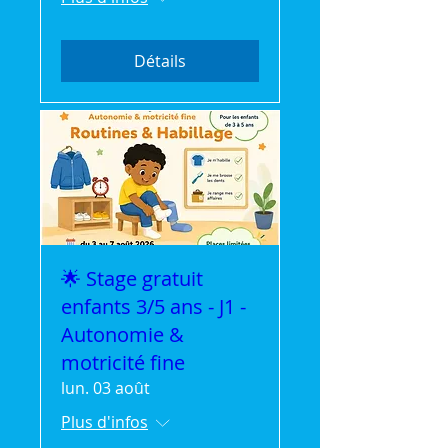
Détails
🌟 Stage gratuit
enfants 3/5 ans - J1 -
Autonomie &
motricité fine
lun. 03 août
Plus d'infos