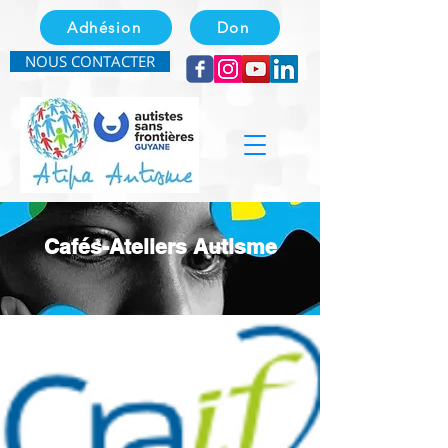
Adhésion
Don
NOUS CONTACTER
Cafés-Ateliers Autisme