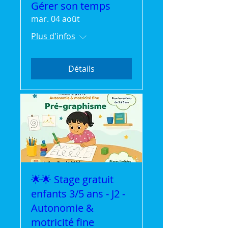
Gérer son temps
mar. 04 août
Plus d'infos
Détails
🌟🌟 Stage gratuit
enfants 3/5 ans - J2 -
Autonomie &
motricité fine