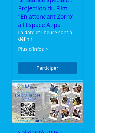
Projection du Film
"En attendant Zorro"
à l'Espace Atipa
La date et l'heure sont à
définir
Plus d'infos
Participer
Solidarité 2026 :