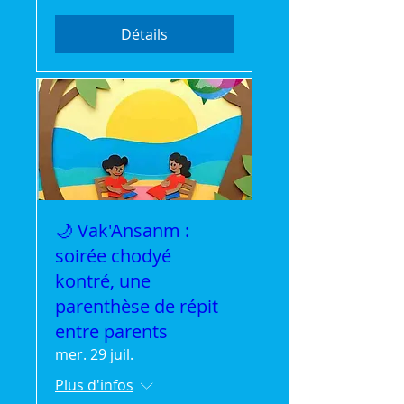
Détails
🌙 Vak'Ansanm :
soirée chodyé
kontré, une
parenthèse de répit
entre parents
mer. 29 juil.
Plus d'infos