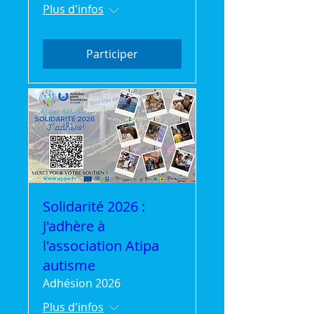
Plus d'infos
Participer
Solidarité 2026 :
J'adhère à
l'association Atipa
autisme
Adhésion 2026
Plus d'infos