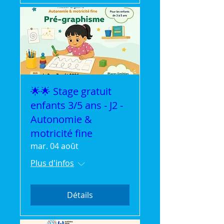
🌟🌟 Stage gratuit
enfants 3/5 ans - J2 -
Autonomie &
motricité fine
mar. 04 août
Plus d'infos
Détails