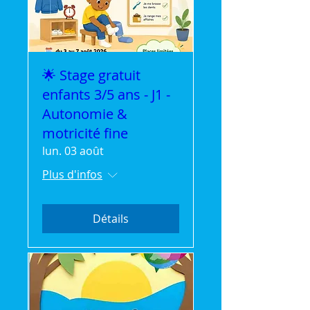
🌟 Stage gratuit
enfants 3/5 ans - J1 -
Autonomie &
motricité fine
lun. 03 août
Plus d'infos
Détails