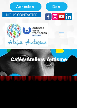
Adhésion
Don
NOUS CONTACTER
Cafés-Ateliers Autisme