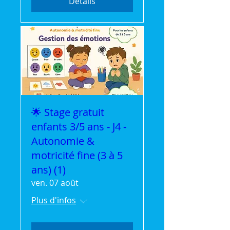
Détails
🌟 Stage gratuit
enfants 3/5 ans - J4 -
Autonomie &
motricité fine (3 à 5
ans) (1)
ven. 07 août
Plus d'infos