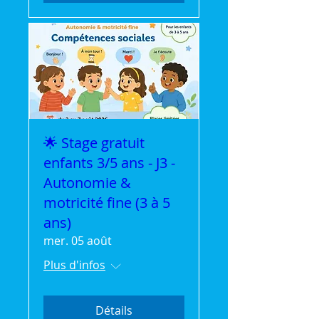
🌟 Stage gratuit
enfants 3/5 ans - J3 -
Autonomie &
motricité fine (3 à 5
ans)
mer. 05 août
Plus d'infos
Détails