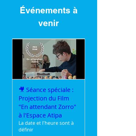
Événements à
venir
🎥 Séance spéciale :
Projection du Film
"En attendant Zorro"
à l'Espace Atipa
La date et l'heure sont à
définir