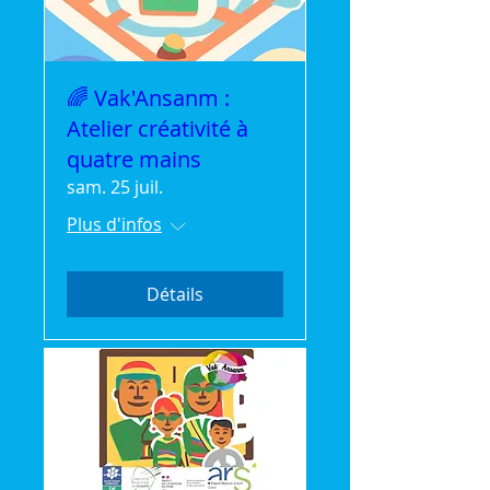
🌈 Vak'Ansanm :
Atelier créativité à
quatre mains
sam. 25 juil.
Plus d'infos
Détails