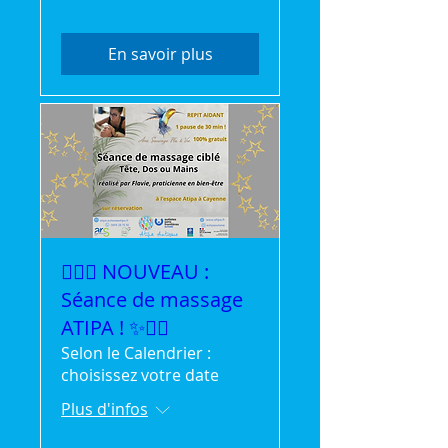
En savoir plus
💆‍♀️✨ NOUVEAU :
Séance de massage
ATIPA ! ✨💆‍♂️
Selon le Calendrier :
choisissez votre date
Plus d'infos