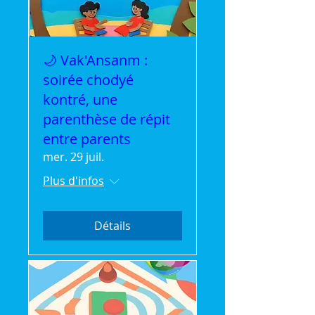
🌙 Vak'Ansanm :
soirée chodyé
kontré, une
parenthèse de répit
entre parents
mer. 29 juil.
Plus d'infos
Détails