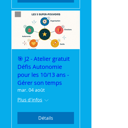
🎯 J2 - Atelier gratuit
Défis Autonomie
pour les 10/13 ans -
Gérer son temps
mar. 04 août
Plus d'infos
Détails