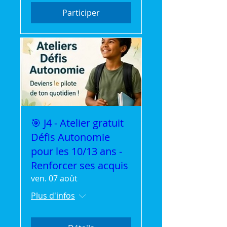
Participer
🎯 J4 - Atelier gratuit
Défis Autonomie
pour les 10/13 ans -
Renforcer ses acquis
ven. 07 août
Plus d'infos