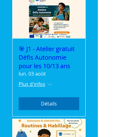
🎯 J1 - Atelier gratuit
Défis Autonomie
pour les 10/13 ans
lun. 03 août
Plus d'infos
Détails