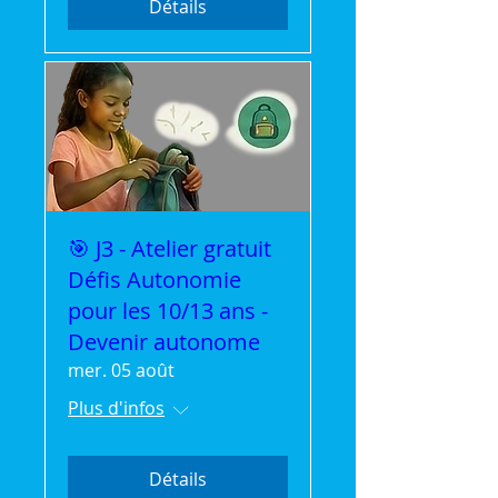
Détails
🎯 J3 - Atelier gratuit
Défis Autonomie
pour les 10/13 ans -
Devenir autonome
mer. 05 août
Plus d'infos
Détails