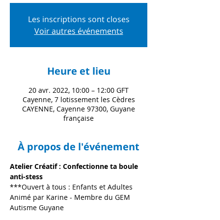
Les inscriptions sont closes
Voir autres événements
Heure et lieu
20 avr. 2022, 10:00 – 12:00 GFT
Cayenne, 7 lotissement les Cèdres
CAYENNE, Cayenne 97300, Guyane
française
À propos de l'événement
Atelier Créatif : Confectionne ta boule 
anti-stess 
***Ouvert à tous : Enfants et Adultes
Animé par Karine - Membre du GEM 
Autisme Guyane