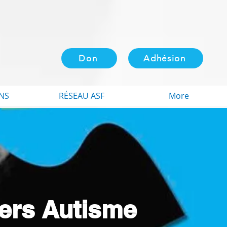
Don
Adhésion
NS
RÉSEAU ASF
More
iers Autisme