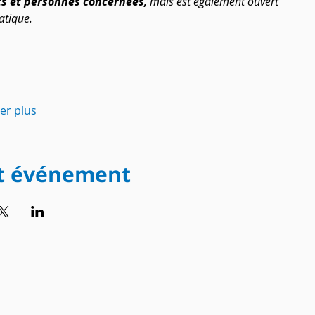
s et personnes concernées,
 mais est également ouvert 
atique.
her plus
et événement