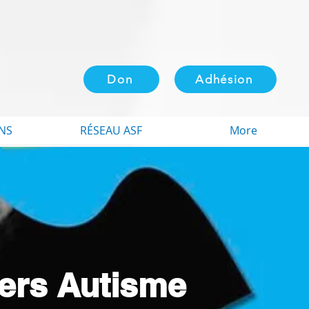
Don
Adhésion
NS
RÉSEAU ASF
More
iers Autisme