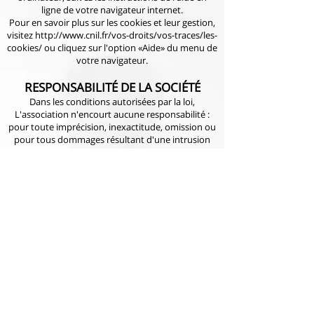
ligne de votre navigateur internet.
Pour en savoir plus sur les cookies et leur gestion,
visitez
http://www.cnil.fr/vos-droits/vos-traces/les-
cookies/
ou cliquez sur l'option «Aide» du menu de
votre navigateur.
RESPONSABILITÉ DE LA SOCIÉTÉ
Dans les conditions autorisées par la loi,
L'association n'encourt aucune responsabilité :
pour toute imprécision, inexactitude, omission ou
pour tous dommages résultant d'une intrusion
d'un tiers ayant entraîné une modification des
informations mises à disposition sur le Site ou
rendant impossible son accès.
Le visiteur est informé que l'accès au Site pourra
être interrompu à tout moment par L'association
pour des raisons de maintenance, de sécurité ou
toute autre contrainte technique.
DROIT APPLICABLE
Les présentes conditions sont régies par le droit
français. Les juridictions françaises sont seules
compétentes pour connaître de tout litige se
rapportant directement ou indirectement à l'accès