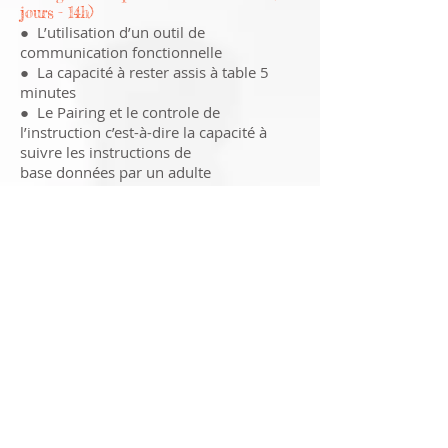
jours - 14h)
● L’utilisation d’un outil de
communication fonctionnelle
● La capacité à rester assis à table 5
minutes
● Le Pairing et le controle de
l’instruction c’est-à-dire la capacité à
suivre les instructions de
base données par un adulte
● Répondre à son prénom
● L’acceptation/tolérance par l’enfant
d’etre touché afin de pouvoir être guidé
● La capacité d’imiter quelques gestes
afin d’apprendre à apprendre en
regardant les autres
● La coordination oculo-manuelle
possible avec soutien précisé
● Les compétences de vie sociale
● La capacité de discrimination
● La capacité à lire des images
● Les compétences essentielles pour la
vie en communauté