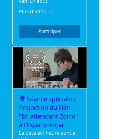
ven. 07 août
Plus d'infos
Participer
🎥 Séance spéciale :
Projection du Film
"En attendant Zorro"
à l'Espace Atipa
La date et l'heure sont à