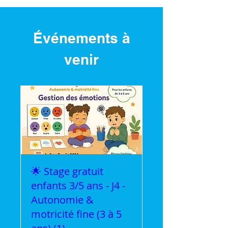
Événements à
venir
🌟 Stage gratuit
enfants 3/5 ans - J4 -
Autonomie &
motricité fine (3 à 5