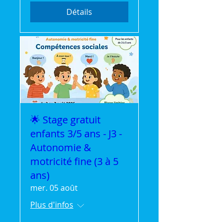
Détails
🌟 Stage gratuit
enfants 3/5 ans - J3 -
Autonomie &
motricité fine (3 à 5
ans)
mer. 05 août
Plus d'infos