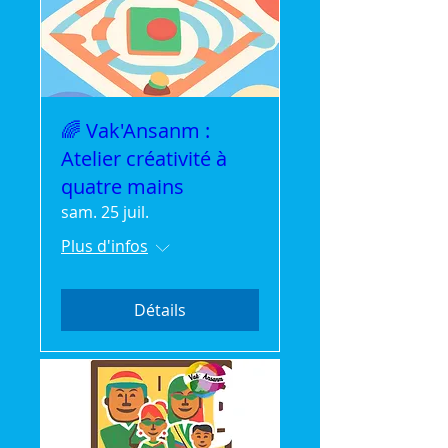
🌈 Vak'Ansanm :
Atelier créativité à
quatre mains
sam. 25 juil.
Plus d'infos
Détails