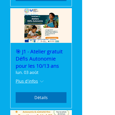
🎯 J1 - Atelier gratuit
Défis Autonomie
pour les 10/13 ans
lun. 03 août
Plus d'infos
Détails