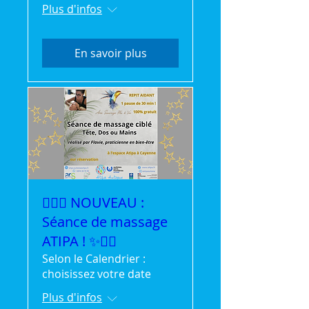
Plus d'infos
En savoir plus
💆‍♀️✨ NOUVEAU :
Séance de massage
ATIPA ! ✨💆‍♂️
Selon le Calendrier :
choisissez votre date
Plus d'infos