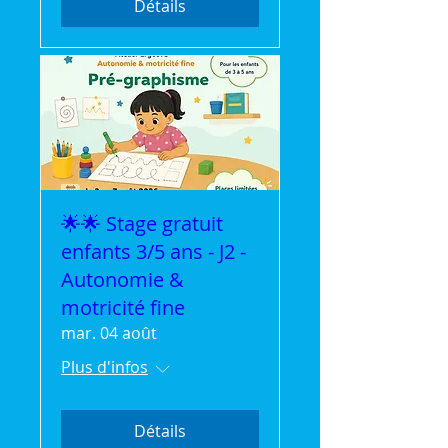
Détails
🌟🌟 Stage gratuit
enfants 3/5 ans - J2 -
Autonomie &
motricité fine
mar. 04 août
Plus d'infos
Détails