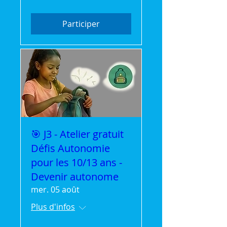
Participer
🎯 J3 - Atelier gratuit
Défis Autonomie
pour les 10/13 ans -
Devenir autonome
mer. 05 août
Plus d'infos