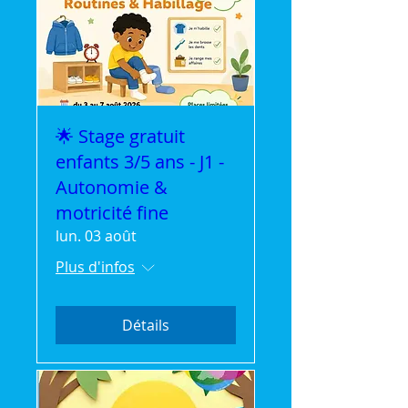
🌟 Stage gratuit
enfants 3/5 ans - J1 -
Autonomie &
motricité fine
lun. 03 août
Plus d'infos
Détails