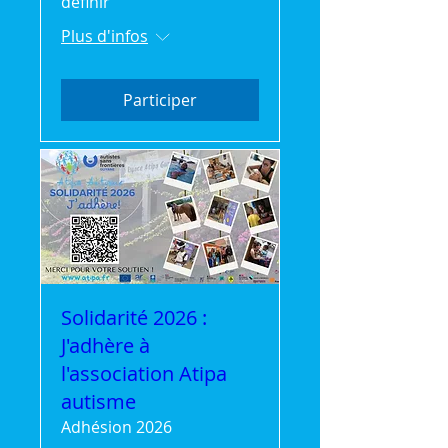
définir
Plus d'infos
Participer
Solidarité 2026 :
J'adhère à
l'association Atipa
autisme
Adhésion 2026