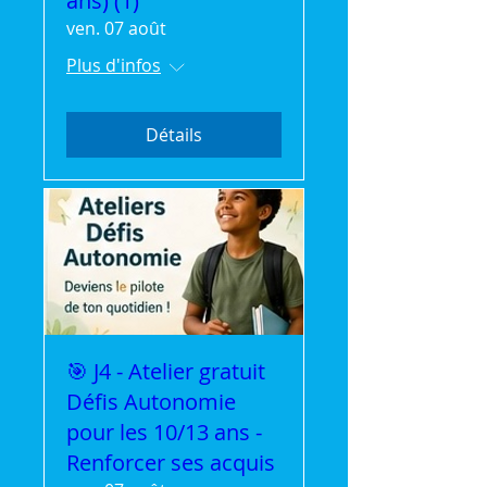
ans) (1)
ven. 07 août
Plus d'infos
Détails
🎯 J4 - Atelier gratuit
Défis Autonomie
pour les 10/13 ans -
Renforcer ses acquis