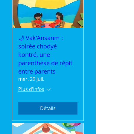
🌙 Vak'Ansanm :
soirée chodyé
kontré, une
parenthèse de répit
entre parents
mer. 29 juil.
Plus d'infos
Détails