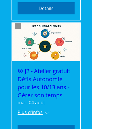
Détails
🎯 J2 - Atelier gratuit
Défis Autonomie
pour les 10/13 ans -
Gérer son temps
mar. 04 août
Plus d'infos