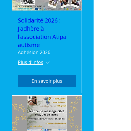
Solidarité 2026 :
J'adhère à
l'association Atipa
autisme
Adhésion 2026
Plus d'infos
En savoir plus