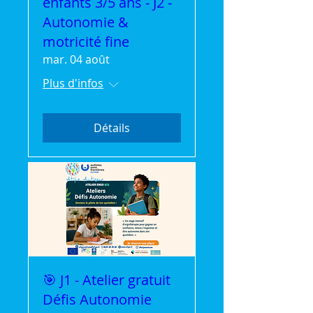
enfants 3/5 ans - J2 -
Autonomie &
motricité fine
mar. 04 août
Plus d'infos
Détails
🎯 J1 - Atelier gratuit
Défis Autonomie