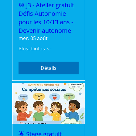
🎯 J3 - Atelier gratuit
Défis Autonomie
pour les 10/13 ans -
Devenir autonome
mer. 05 août
Plus d'infos
Détails
🌟 Stage gratuit