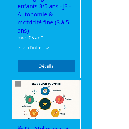
enfants 3/5 ans - J3 -
Autonomie &
motricité fine (3 à 5
ans)
mer. 05 août
Plus d'infos
Détails
🎯 J2 - Atelier gratuit