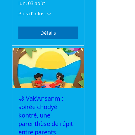
lun. 03 août
Plus d'infos
Détails
🌙 Vak'Ansanm :
soirée chodyé
kontré, une
parenthèse de répit
entre parents