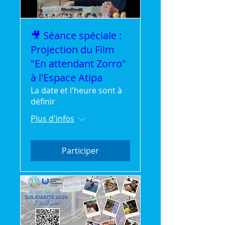
🎥 Séance spéciale :
Projection du Film
"En attendant Zorro"
à l'Espace Atipa
La date et l'heure sont à
définir
Plus d'infos
Participer