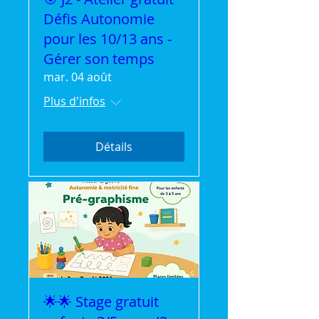
Défis Autonomie
pour les 10/13 ans -
Gérer son temps
mar. 04 août
Plus d'infos
Détails
🌟🌟 Stage gratuit