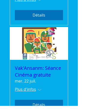
Détails
Vak'Ansanm: Séance
Cinéma gratuite
mer. 22 juil.
Plus d'infos
Détails