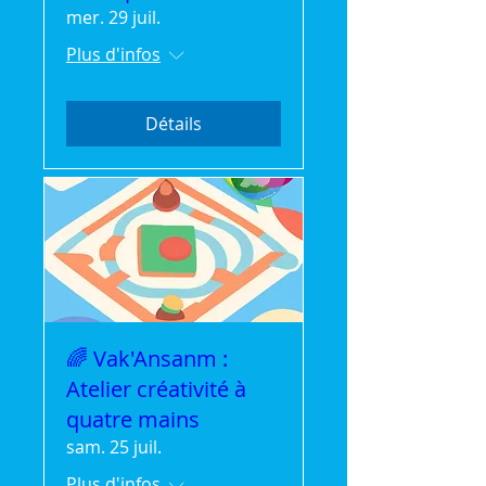
mer. 29 juil.
Plus d'infos
Détails
🌈 Vak'Ansanm :
Atelier créativité à
quatre mains
sam. 25 juil.
Plus d'infos