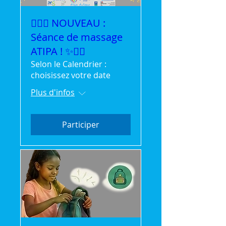
💆‍♀️✨ NOUVEAU :
Séance de massage
ATIPA ! ✨💆‍♂️
Selon le Calendrier :
choisissez votre date
Plus d'infos
Participer