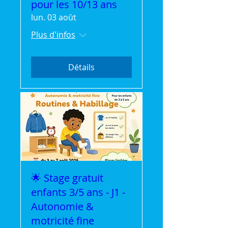
pour les 10/13 ans
lun. 03 août
Plus d'infos
Détails
🌟 Stage gratuit
enfants 3/5 ans - J1 -
Autonomie &
motricité fine