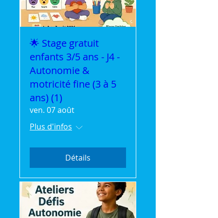
🌟 Stage gratuit
enfants 3/5 ans - J4 -
Autonomie &
motricité fine (3 à 5
ans) (1)
ven. 07 août
Plus d'infos
Détails