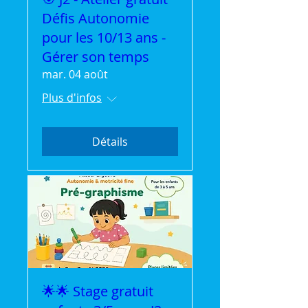
Défis Autonomie
pour les 10/13 ans -
Gérer son temps
mar. 04 août
Plus d'infos
Détails
🌟🌟 Stage gratuit