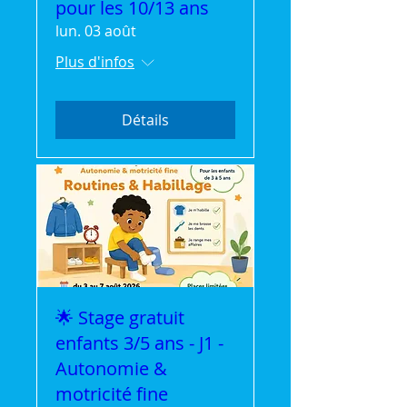
pour les 10/13 ans
lun. 03 août
Plus d'infos
Détails
🌟 Stage gratuit
enfants 3/5 ans - J1 -
Autonomie &
motricité fine