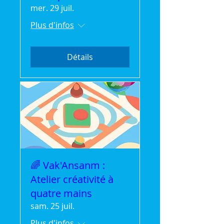
mer. 29 juil.
Plus d'infos
Détails
🌈 Vak'Ansanm :
Atelier créativité à
quatre mains
sam. 25 juil.
Plus d'infos