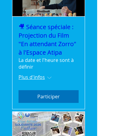
🎥 Séance spéciale :
Projection du Film
"En attendant Zorro"
à l'Espace Atipa
La date et l'heure sont à
définir
Plus d'infos
Participer