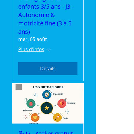
enfants 3/5 ans - J3 -
Autonomie &
motricité fine (3 à 5
ans)
mer. 05 août
Plus d'infos
Détails
🎯 J2 - Atelier gratuit