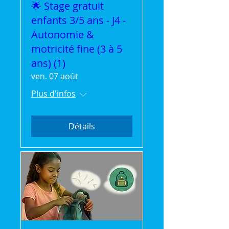
🌟 Stage gratuit
enfants 3/5 ans - J4 -
Autonomie &
motricité fine (3 à 5
ans) (1)
ven. 07 août
Plus d'infos
Détails