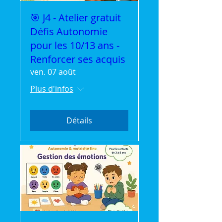
🎯 J4 - Atelier gratuit
Défis Autonomie
pour les 10/13 ans -
Renforcer ses acquis
ven. 07 août
Plus d'infos
Détails