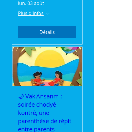
lun. 03 août
Plus d'infos
Détails
🌙 Vak'Ansanm :
soirée chodyé
kontré, une
parenthèse de répit
entre parents