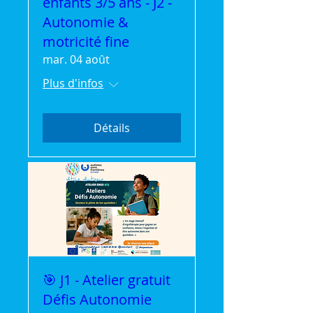
enfants 3/5 ans - J2 -
Autonomie &
motricité fine
mar. 04 août
Plus d'infos
Détails
🎯 J1 - Atelier gratuit
Défis Autonomie