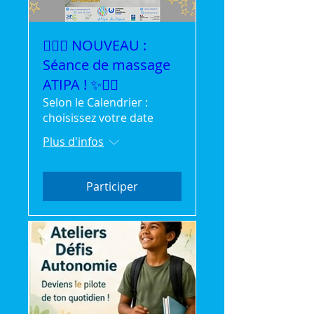
💆‍♀️✨ NOUVEAU :
Séance de massage
ATIPA ! ✨💆‍♂️
Selon le Calendrier :
choisissez votre date
Plus d'infos
Participer