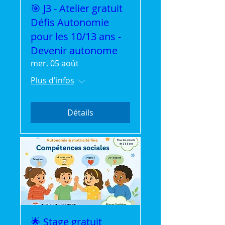
🎯 J3 - Atelier gratuit
Défis Autonomie
pour les 10/13 ans -
Devenir autonome
mer. 05 août
Plus d'infos
Détails
🌟 Stage gratuit