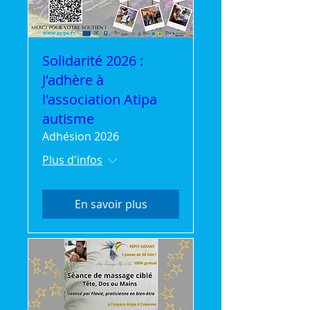
Solidarité 2026 :
J'adhère à
l'association Atipa
autisme
Adhésion 2026
Plus d'infos
En savoir plus