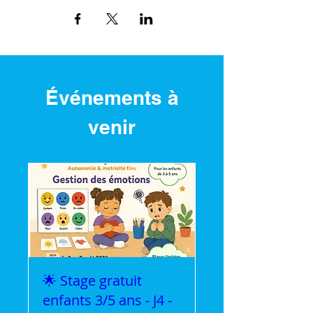
Événements à
venir
🌟 Stage gratuit
enfants 3/5 ans - J4 -