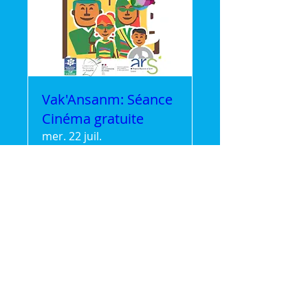
Vak'Ansanm: Séance
Cinéma gratuite
mer. 22 juil.
Plus d'infos
Détails