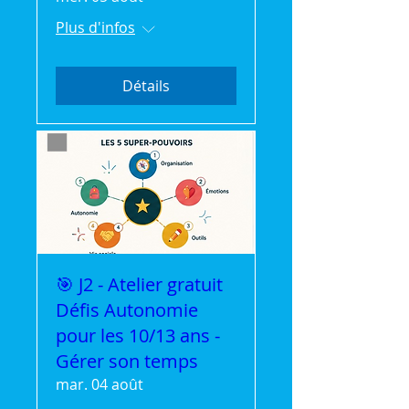
Plus d'infos
Détails
🎯 J2 - Atelier gratuit
Défis Autonomie
pour les 10/13 ans -
Gérer son temps
mar. 04 août