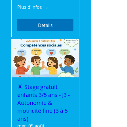
Plus d'infos
Détails
🌟 Stage gratuit
enfants 3/5 ans - J3 -
Autonomie &
motricité fine (3 à 5
ans)
mer. 05 août