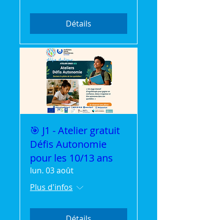
Détails
🎯 J1 - Atelier gratuit
Défis Autonomie
pour les 10/13 ans
lun. 03 août
Plus d'infos
Détails