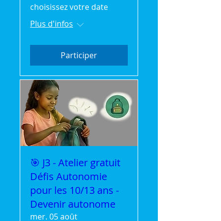
choisissez votre date
Plus d'infos
Participer
🎯 J3 - Atelier gratuit
Défis Autonomie
pour les 10/13 ans -
Devenir autonome
mer. 05 août