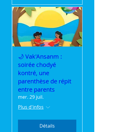
🌙 Vak'Ansanm :
soirée chodyé
kontré, une
parenthèse de répit
entre parents
mer. 29 juil.
Plus d'infos
Détails