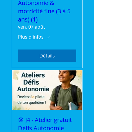
Autonomie &
motricité fine (3 à 5
ans) (1)
ven. 07 août
Plus d'infos
Détails
🎯 J4 - Atelier gratuit
Défis Autonomie