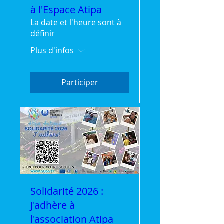
à l'Espace Atipa
La date et l'heure sont à
définir
Plus d'infos
Participer
Solidarité 2026 :
J'adhère à
l'association Atipa