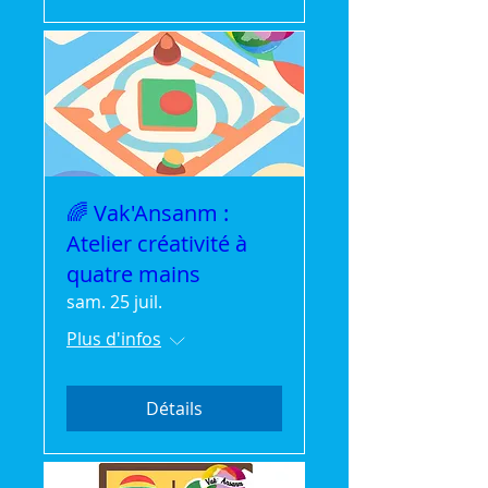
🌈 Vak'Ansanm :
Atelier créativité à
quatre mains
sam. 25 juil.
Plus d'infos
Détails