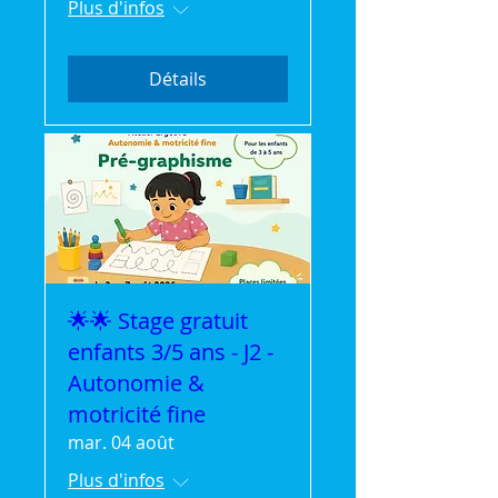
Plus d'infos
Détails
🌟🌟 Stage gratuit
enfants 3/5 ans - J2 -
Autonomie &
motricité fine
mar. 04 août
Plus d'infos