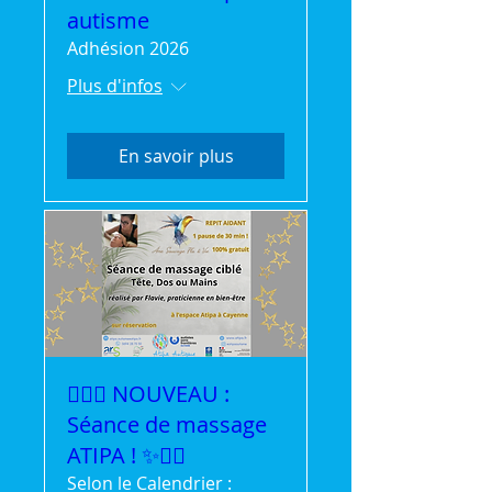
autisme
Adhésion 2026
Plus d'infos
En savoir plus
💆‍♀️✨ NOUVEAU :
Séance de massage
ATIPA ! ✨💆‍♂️
Selon le Calendrier :