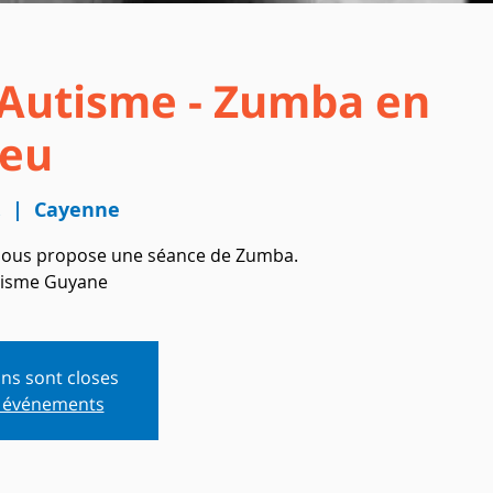
Autisme - Zumba en
leu
.
  |  
Cayenne
é nous propose une séance de Zumba.
isme Guyane
ons sont closes
s événements