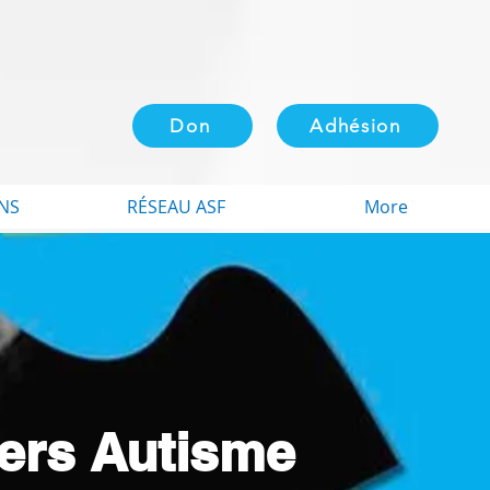
Don
Adhésion
NS
RÉSEAU ASF
More
iers Autisme