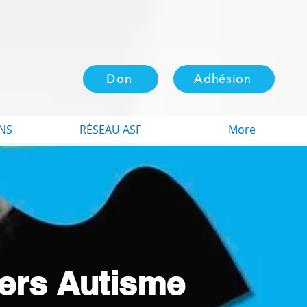
Don
Adhésion
NS
RÉSEAU ASF
More
iers Autisme