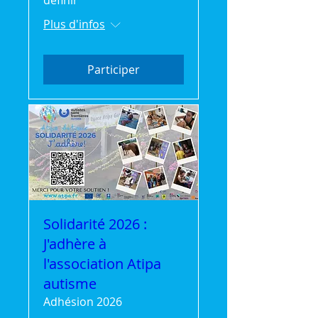
Plus d'infos
Participer
Solidarité 2026 :
J'adhère à
l'association Atipa
autisme
Adhésion 2026