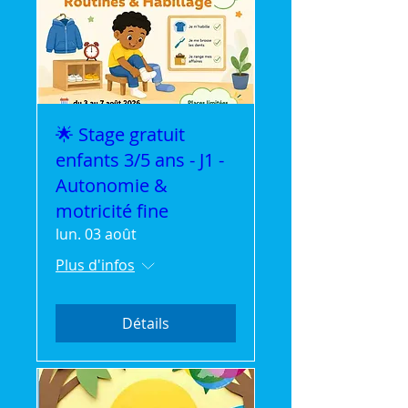
🌟 Stage gratuit
enfants 3/5 ans - J1 -
Autonomie &
motricité fine
lun. 03 août
Plus d'infos
Détails