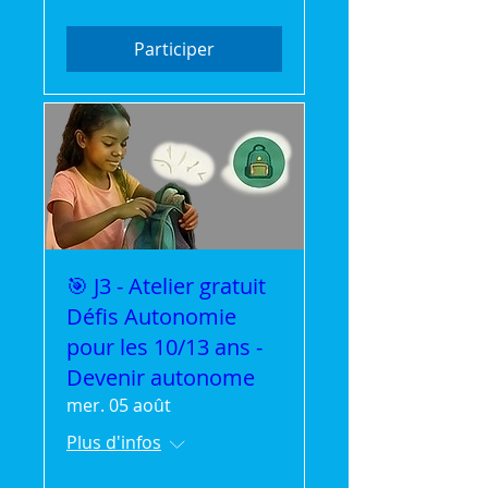
Participer
🎯 J3 - Atelier gratuit
Défis Autonomie
pour les 10/13 ans -
Devenir autonome
mer. 05 août
Plus d'infos