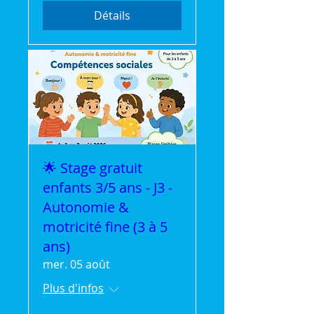
Détails
🌟 Stage gratuit
enfants 3/5 ans - J3 -
Autonomie &
motricité fine (3 à 5
ans)
mer. 05 août
Plus d'infos