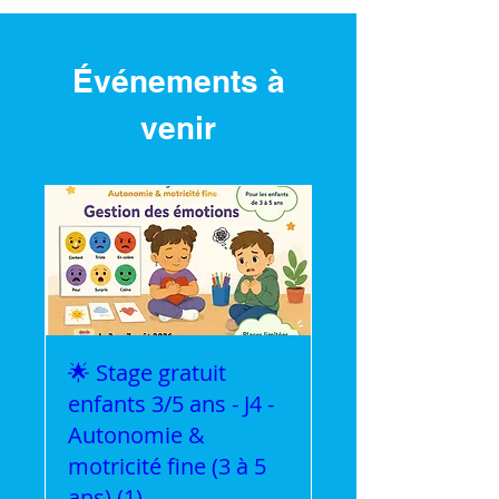
Événements à
venir
🌟 Stage gratuit
enfants 3/5 ans - J4 -
Autonomie &
motricité fine (3 à 5
ans) (1)