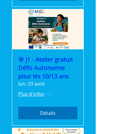
🎯 J1 - Atelier gratuit
Défis Autonomie
pour les 10/13 ans
lun. 03 août
Plus d'infos
Détails