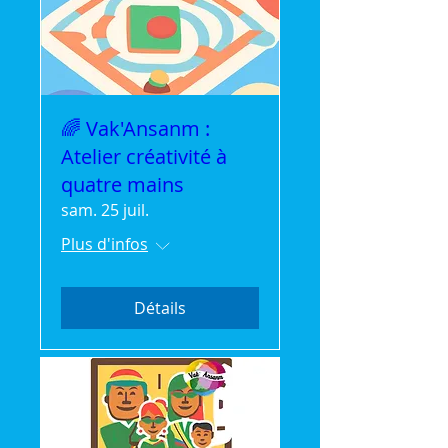
🌈 Vak'Ansanm :
Atelier créativité à
quatre mains
sam. 25 juil.
Plus d'infos
Détails