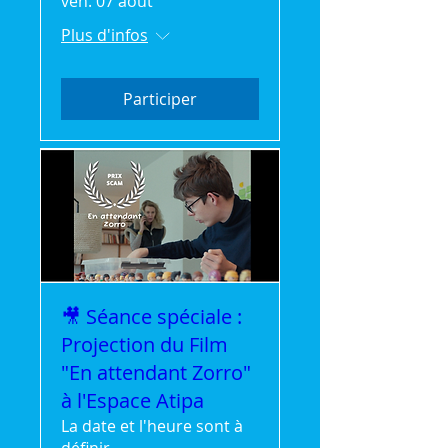
ven. 07 août
Plus d'infos
Participer
🎥 Séance spéciale :
Projection du Film
"En attendant Zorro"
à l'Espace Atipa
La date et l'heure sont à
définir