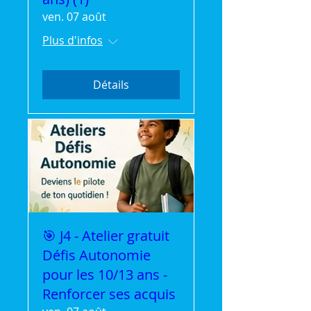
ven. 07 août
Plus d'infos
Détails
🎯 J4 - Atelier gratuit
Défis Autonomie
pour les 10/13 ans -
Renforcer ses acquis