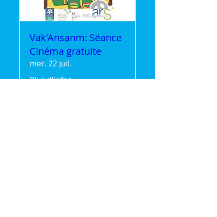
Vak'Ansanm: Séance
Cinéma gratuite
mer. 22 juil.
Plus d'infos
Détails
🌿 Vak'Ansanm :