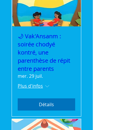
🌙 Vak'Ansanm :
soirée chodyé
kontré, une
parenthèse de répit
entre parents
mer. 29 juil.
Plus d'infos
Détails