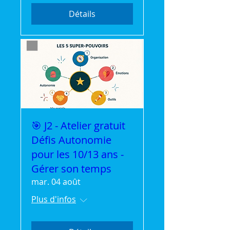
Détails
🎯 J2 - Atelier gratuit
Défis Autonomie
pour les 10/13 ans -
Gérer son temps
mar. 04 août
Plus d'infos