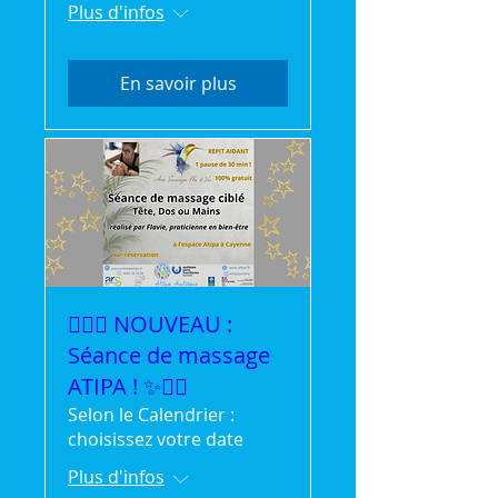
Plus d'infos
En savoir plus
💆‍♀️✨ NOUVEAU :
Séance de massage
ATIPA ! ✨💆‍♂️
Selon le Calendrier :
choisissez votre date
Plus d'infos