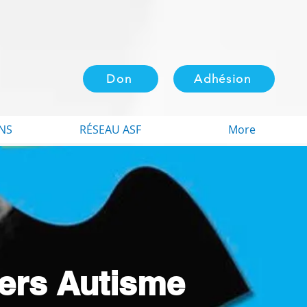
Don
Adhésion
NS
RÉSEAU ASF
More
iers Autisme