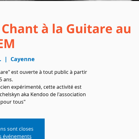
Chant à la Guitare au
EM
.
  |  
Cayenne
tare" est ouverte à tout public à partir
5 ans.
ien expérimenté, cette activité est
nchelskyn aka Kendoo de l'association
pour tous"
ons sont closes
es événements