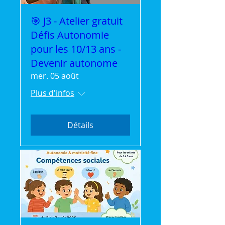
🎯 J3 - Atelier gratuit
Défis Autonomie
pour les 10/13 ans -
Devenir autonome
mer. 05 août
Plus d'infos
Détails