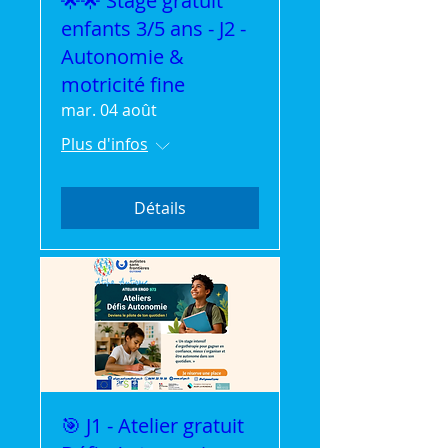
🌟🌟 Stage gratuit
enfants 3/5 ans - J2 -
Autonomie &
motricité fine
mar. 04 août
Plus d'infos
Détails
🎯 J1 - Atelier gratuit