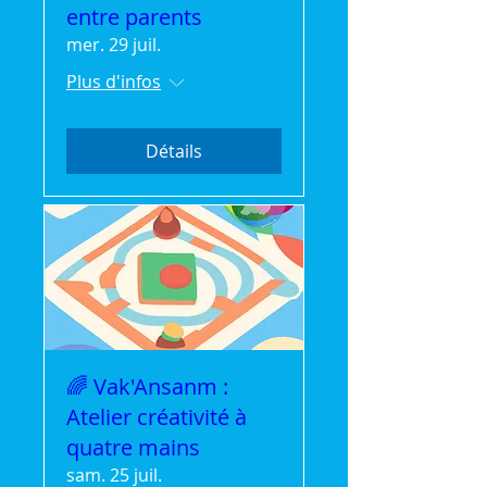
entre parents
mer. 29 juil.
Plus d'infos
Détails
🌈 Vak'Ansanm :
Atelier créativité à
quatre mains
sam. 25 juil.