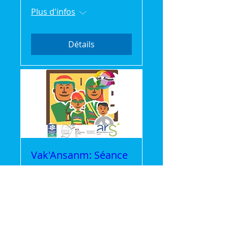
Plus d'infos
Détails
Vak'Ansanm: Séance
Cinéma gratuite
mer. 22 juil.
Plus d'infos