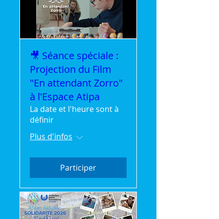
🎥 Séance spéciale :
Projection du Film
"En attendant Zorro"
à l'Espace Atipa
La date et l'heure sont à
définir
Plus d'infos
Participer