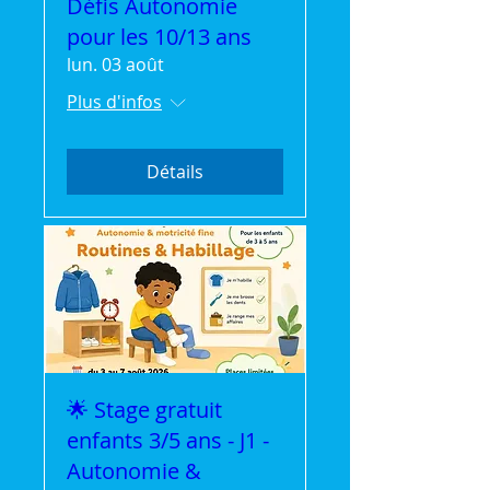
Défis Autonomie
pour les 10/13 ans
lun. 03 août
Plus d'infos
Détails
🌟 Stage gratuit
enfants 3/5 ans - J1 -
Autonomie &