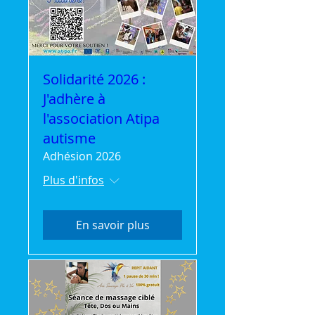
Solidarité 2026 :
J'adhère à
l'association Atipa
autisme
Adhésion 2026
Plus d'infos
En savoir plus