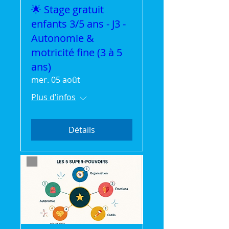
🌟 Stage gratuit
enfants 3/5 ans - J3 -
Autonomie &
motricité fine (3 à 5
ans)
mer. 05 août
Plus d'infos
Détails