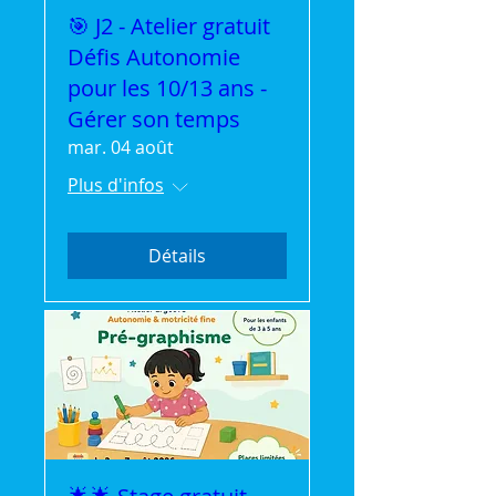
🎯 J2 - Atelier gratuit
Défis Autonomie
pour les 10/13 ans -
Gérer son temps
mar. 04 août
Plus d'infos
Détails