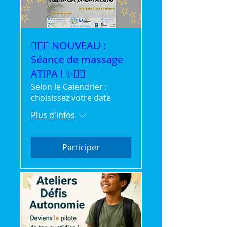
💆‍♀️✨ NOUVEAU :
Séance de massage
ATIPA ! ✨💆‍♂️
Selon le Calendrier :
choisissez votre date
Plus d'infos
Participer