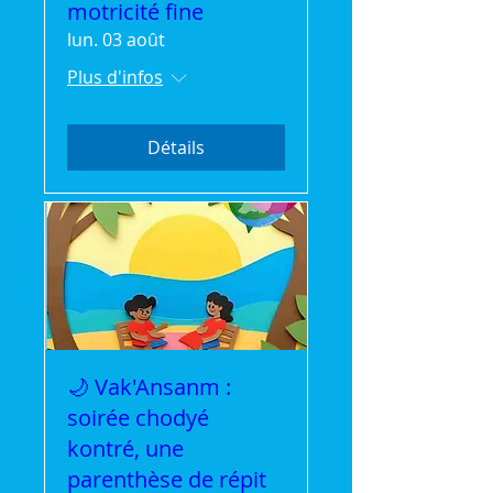
motricité fine
lun. 03 août
Plus d'infos
Détails
🌙 Vak'Ansanm :
soirée chodyé
kontré, une
parenthèse de répit