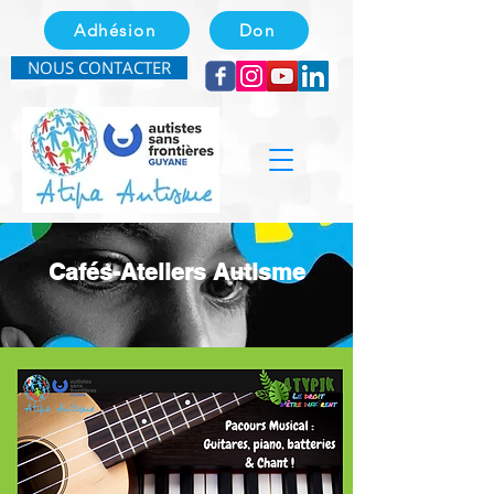
Adhésion
Don
NOUS CONTACTER
Cafés-Ateliers Autisme