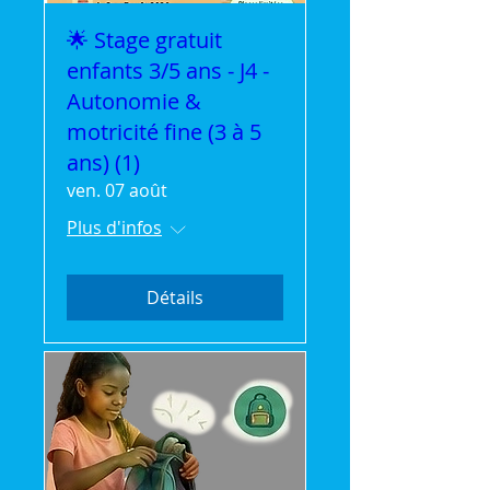
🌟 Stage gratuit
enfants 3/5 ans - J4 -
Autonomie &
motricité fine (3 à 5
ans) (1)
ven. 07 août
Plus d'infos
Détails