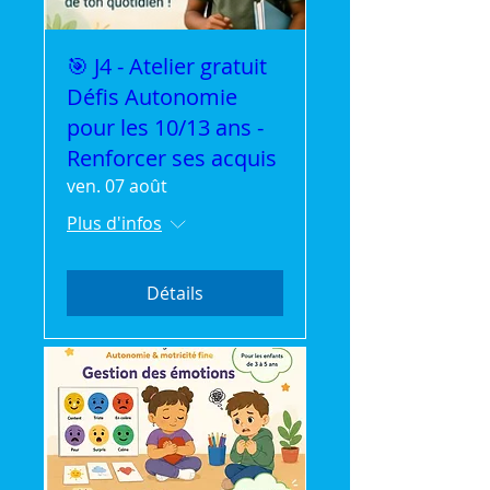
🎯 J4 - Atelier gratuit
Défis Autonomie
pour les 10/13 ans -
Renforcer ses acquis
ven. 07 août
Plus d'infos
Détails