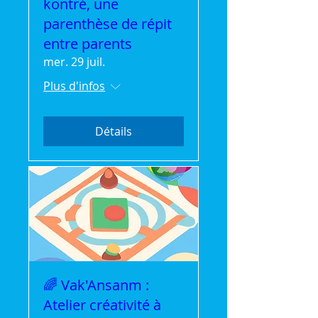
kontré, une
parenthèse de répit
entre parents
mer. 29 juil.
Plus d'infos
Détails
🌈 Vak'Ansanm :
Atelier créativité à