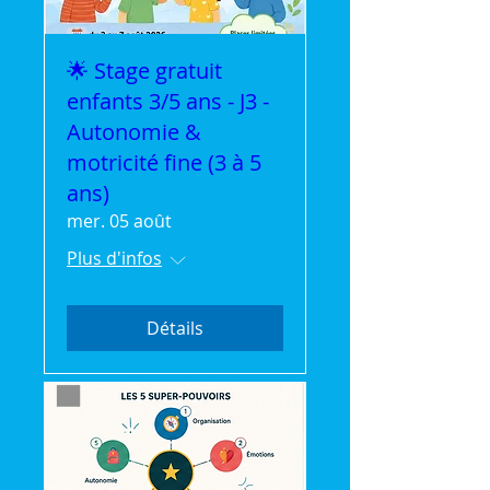
🌟 Stage gratuit
enfants 3/5 ans - J3 -
Autonomie &
motricité fine (3 à 5
ans)
mer. 05 août
Plus d'infos
Détails