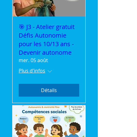
🎯 J3 - Atelier gratuit
Défis Autonomie
pour les 10/13 ans -
Devenir autonome
mer. 05 août
Plus d'infos
Détails