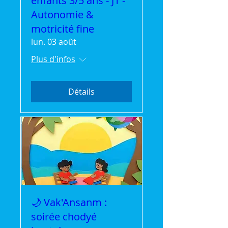
enfants 3/5 ans - J1 -
Autonomie &
motricité fine
lun. 03 août
Plus d'infos
Détails
🌙 Vak'Ansanm :
soirée chodyé