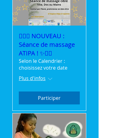
💆‍♀️✨ NOUVEAU :
Séance de massage
ATIPA ! ✨💆‍♂️
Selon le Calendrier :
choisissez votre date
Plus d'infos
Participer