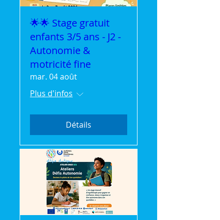
🌟🌟 Stage gratuit
enfants 3/5 ans - J2 -
Autonomie &
motricité fine
mar. 04 août
Plus d'infos
Détails