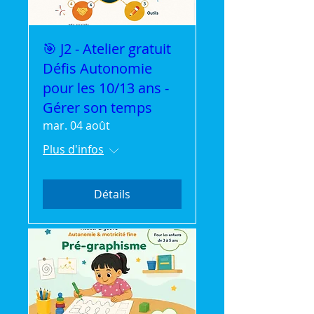
🎯 J2 - Atelier gratuit
Défis Autonomie
pour les 10/13 ans -
Gérer son temps
mar. 04 août
Plus d'infos
Détails