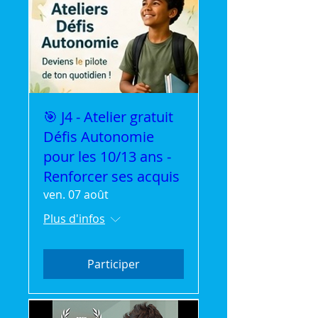
🎯 J4 - Atelier gratuit
Défis Autonomie
pour les 10/13 ans -
Renforcer ses acquis
ven. 07 août
Plus d'infos
Participer