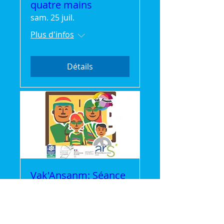
quatre mains
sam. 25 juil.
Plus d'infos
Détails
Vak'Ansanm: Séance
Cinéma gratuite
mer. 22 juil.
Plus d'infos