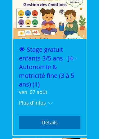
🌟 Stage gratuit
enfants 3/5 ans - J4 -
Autonomie &
motricité fine (3 à 5
ans) (1)
ven. 07 août
Plus d'infos
Détails