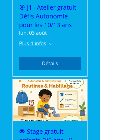
🎯 J1 - Atelier gratuit
Défis Autonomie
pour les 10/13 ans
lun. 03 août
Plus d'infos
Détails
🌟 Stage gratuit