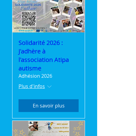
Solidarité 2026 :
J'adhère à
l'association Atipa
autisme
Adhésion 2026
Plus d'infos
En savoir plus