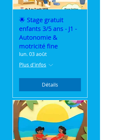
🌟 Stage gratuit
enfants 3/5 ans - J1 -
Autonomie &
motricité fine
lun. 03 août
Plus d'infos
Détails