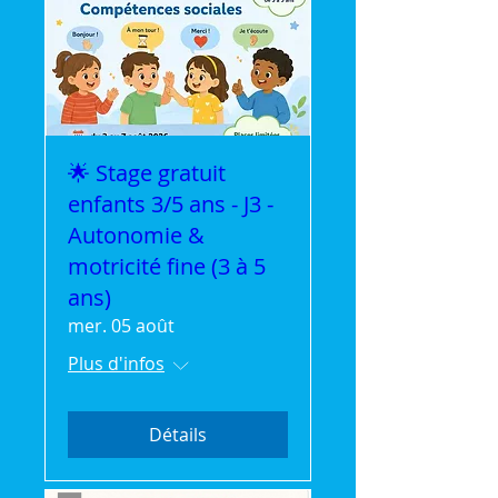
🌟 Stage gratuit
enfants 3/5 ans - J3 -
Autonomie &
motricité fine (3 à 5
ans)
mer. 05 août
Plus d'infos
Détails