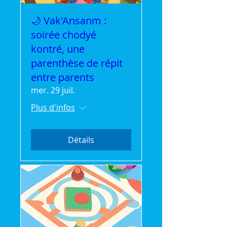
🌙 Vak'Ansanm :
soirée chodyé
kontré, une
parenthèse de répit
entre parents
mer. 29 juil.
Plus d'infos
Détails