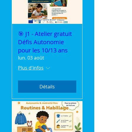
🎯 J1 - Atelier gratuit
Défis Autonomie
pour les 10/13 ans
lun. 03 août
Plus d'infos
Détails