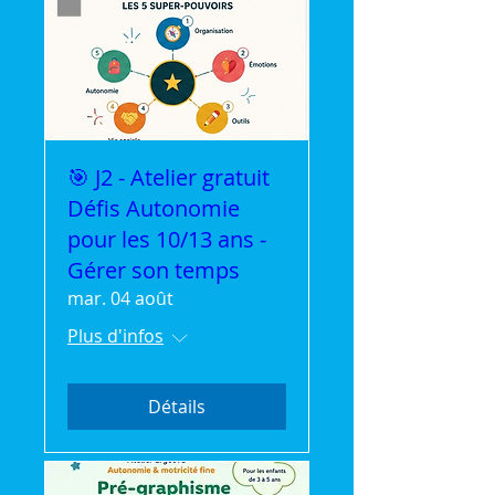
🎯 J2 - Atelier gratuit
Défis Autonomie
pour les 10/13 ans -
Gérer son temps
mar. 04 août
Plus d'infos
Détails