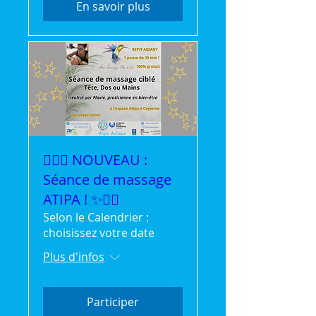
En savoir plus
💆‍♀️✨ NOUVEAU :
Séance de massage
ATIPA ! ✨💆‍♂️
Selon le Calendrier :
choisissez votre date
Plus d'infos
Participer