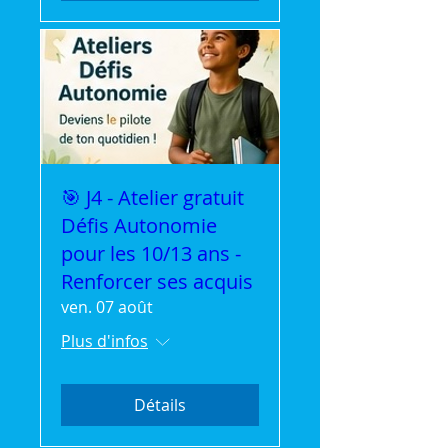
🎯 J4 - Atelier gratuit
Défis Autonomie
pour les 10/13 ans -
Renforcer ses acquis
ven. 07 août
Plus d'infos
Détails