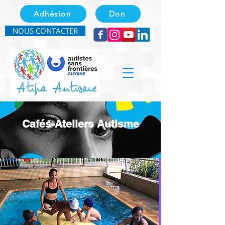
Adhésion
Don
NOUS CONTACTER
Cafés-Ateliers Autisme