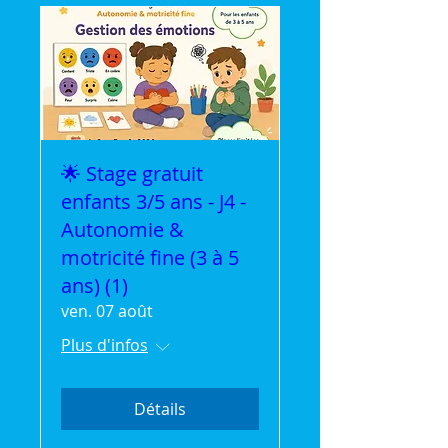
🌟 Stage gratuit
enfants 3/5 ans - J4 -
Autonomie &
motricité fine (3 à 5
ans) (1)
ven. 07 août
Plus d'infos
Détails