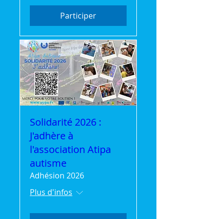
Participer
Solidarité 2026 :
J'adhère à
l'association Atipa
autisme
Adhésion 2026
Plus d'infos