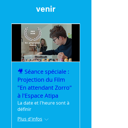
venir
🎥 Séance spéciale :
Projection du Film
"En attendant Zorro"
à l'Espace Atipa
La date et l'heure sont à
définir
Plus d'infos