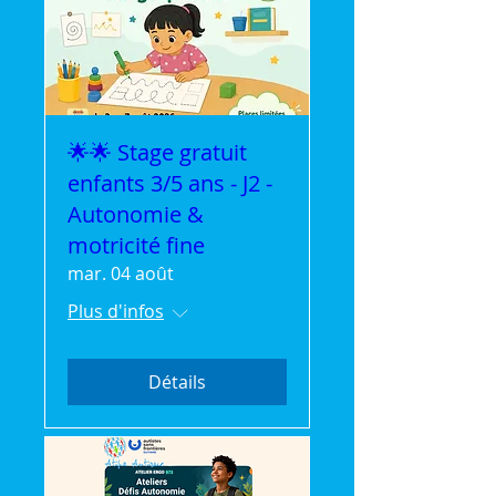
🌟🌟 Stage gratuit
enfants 3/5 ans - J2 -
Autonomie &
motricité fine
mar. 04 août
Plus d'infos
Détails