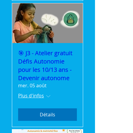
🎯 J3 - Atelier gratuit
Défis Autonomie
pour les 10/13 ans -
Devenir autonome
mer. 05 août
Plus d'infos
Détails