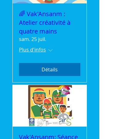
🌈 Vak'Ansanm :
Atelier créativité à
quatre mains
sam. 25 juil.
Plus d'infos
Détails
Vak'Ansanm: Séance