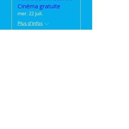
Cinéma gratuite
mer. 22 juil.
Plus d'infos
Détails
🌿 Vak'Ansanm :
Évasion et partage en
pleine nature (séjour
de 2jours/1 nuit)