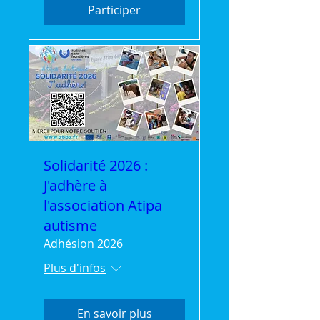
Participer
Solidarité 2026 :
J'adhère à
l'association Atipa
autisme
Adhésion 2026
Plus d'infos
En savoir plus