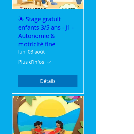
🌟 Stage gratuit
enfants 3/5 ans - J1 -
Autonomie &
motricité fine
lun. 03 août
Plus d'infos
Détails