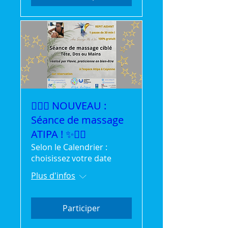
💆‍♀️✨ NOUVEAU :
Séance de massage
ATIPA ! ✨💆‍♂️
Selon le Calendrier :
choisissez votre date
Plus d'infos
Participer