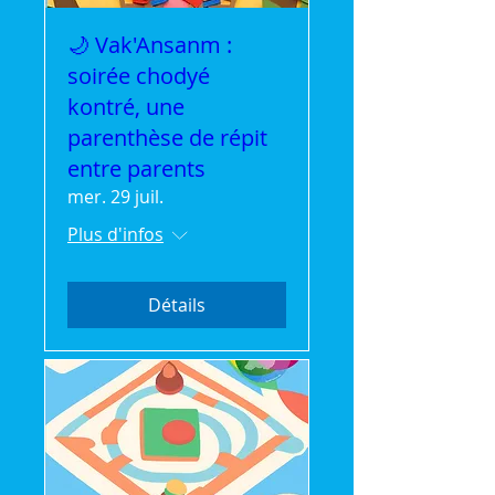
🌙 Vak'Ansanm :
soirée chodyé
kontré, une
parenthèse de répit
entre parents
mer. 29 juil.
Plus d'infos
Détails