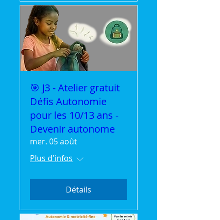
🎯 J3 - Atelier gratuit
Défis Autonomie
pour les 10/13 ans -
Devenir autonome
mer. 05 août
Plus d'infos
Détails