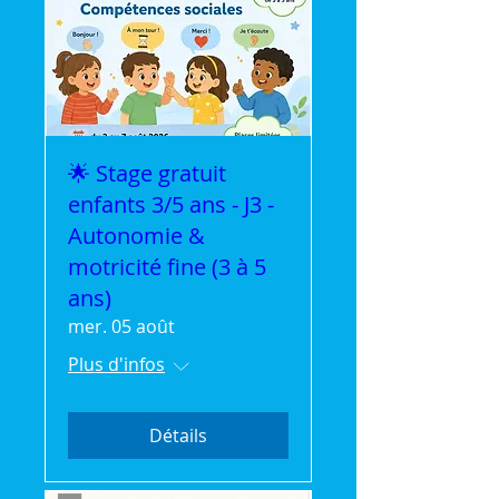
🌟 Stage gratuit
enfants 3/5 ans - J3 -
Autonomie &
motricité fine (3 à 5
ans)
mer. 05 août
Plus d'infos
Détails