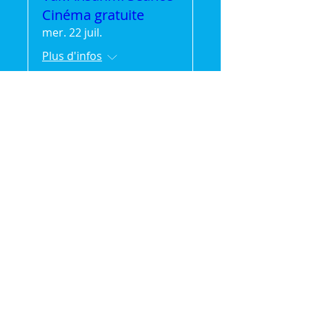
Cinéma gratuite
mer. 22 juil.
Plus d'infos
Détails
🌿 Vak'Ansanm :
Évasion et partage en
pleine nature (séjour
de 2jours/1 nuit)