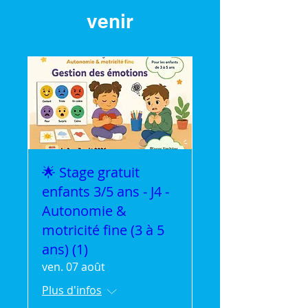
venir
🌟 Stage gratuit
enfants 3/5 ans - J4 -
Autonomie &
motricité fine (3 à 5
ans) (1)
ven. 07 août
Plus d'infos