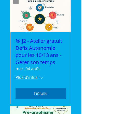
🎯 J2 - Atelier gratuit
Défis Autonomie
pour les 10/13 ans -
Gérer son temps
mar. 04 août
Plus d'infos
Détails