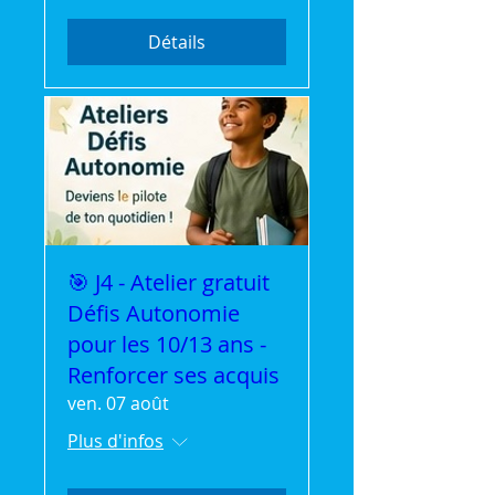
Détails
🎯 J4 - Atelier gratuit
Défis Autonomie
pour les 10/13 ans -
Renforcer ses acquis
ven. 07 août
Plus d'infos