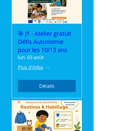
🎯 J1 - Atelier gratuit
Défis Autonomie
pour les 10/13 ans
lun. 03 août
Plus d'infos
Détails