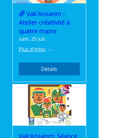
🌈 Vak'Ansanm :
Atelier créativité à
quatre mains
sam. 25 juil.
Plus d'infos
Détails
Vak'Ansanm: Séance