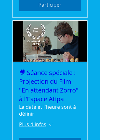
Participer
🎥 Séance spéciale :
Projection du Film
"En attendant Zorro"
à l'Espace Atipa
La date et l'heure sont à
définir
Plus d'infos