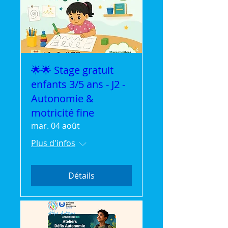
🌟🌟 Stage gratuit
enfants 3/5 ans - J2 -
Autonomie &
motricité fine
mar. 04 août
Plus d'infos
Détails