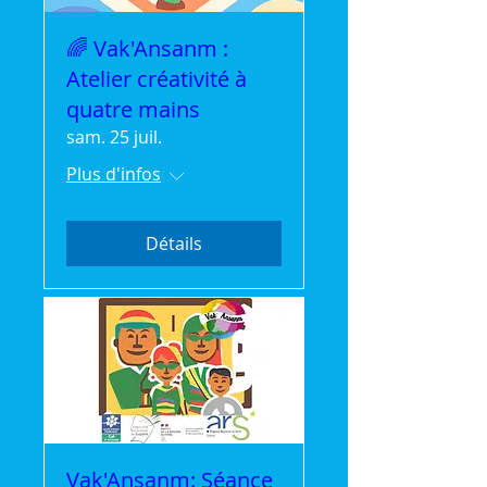
🌈 Vak'Ansanm :
Atelier créativité à
quatre mains
sam. 25 juil.
Plus d'infos
Détails
Vak'Ansanm: Séance