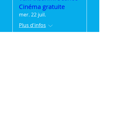
Cinéma gratuite
mer. 22 juil.
Plus d'infos
Détails
🌿 Vak'Ansanm :
Évasion et partage en
pleine nature (séjour
de 2jours/1 nuit)