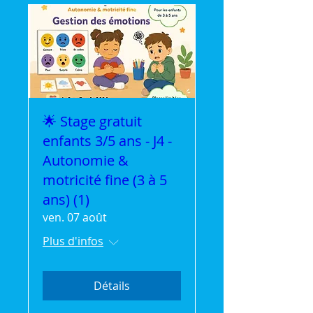
🌟 Stage gratuit
enfants 3/5 ans - J4 -
Autonomie &
motricité fine (3 à 5
ans) (1)
ven. 07 août
Plus d'infos
Détails