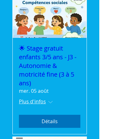
🌟 Stage gratuit
enfants 3/5 ans - J3 -
Autonomie &
motricité fine (3 à 5
ans)
mer. 05 août
Plus d'infos
Détails