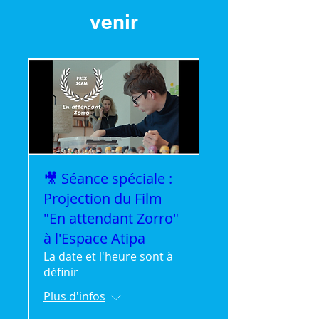
venir
🎥 Séance spéciale :
Projection du Film
"En attendant Zorro"
à l'Espace Atipa
La date et l'heure sont à
définir
Plus d'infos