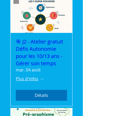
🎯 J2 - Atelier gratuit
Défis Autonomie
pour les 10/13 ans -
Gérer son temps
mar. 04 août
Plus d'infos
Détails