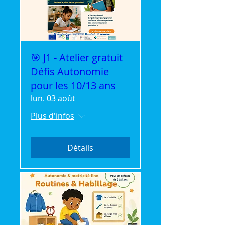
🎯 J1 - Atelier gratuit
Défis Autonomie
pour les 10/13 ans
lun. 03 août
Plus d'infos
Détails