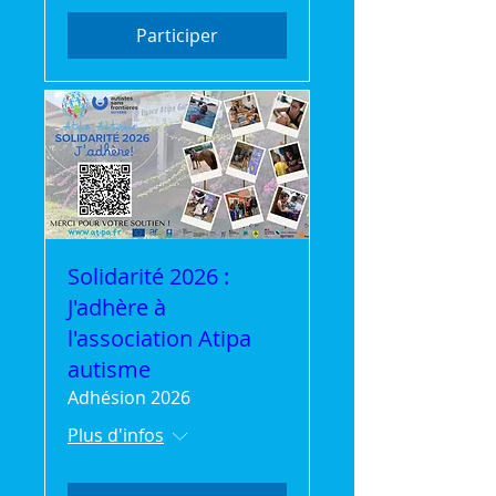
Participer
Solidarité 2026 :
J'adhère à
l'association Atipa
autisme
Adhésion 2026
Plus d'infos