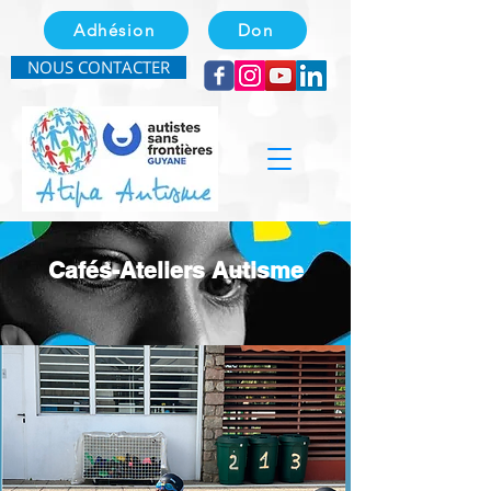
Adhésion
Don
NOUS CONTACTER
Cafés-Ateliers Autisme