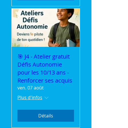
🎯 J4 - Atelier gratuit
Défis Autonomie
pour les 10/13 ans -
Renforcer ses acquis
ven. 07 août
Plus d'infos
Détails