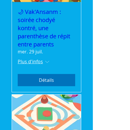
🌙 Vak'Ansanm :
soirée chodyé
kontré, une
parenthèse de répit
entre parents
mer. 29 juil.
Plus d'infos
Détails