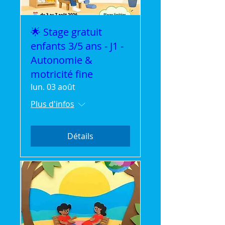
🌟 Stage gratuit
enfants 3/5 ans - J1 -
Autonomie &
motricité fine
lun. 03 août
Plus d'infos
Détails