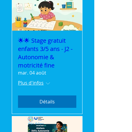
🌟🌟 Stage gratuit
enfants 3/5 ans - J2 -
Autonomie &
motricité fine
mar. 04 août
Plus d'infos
Détails