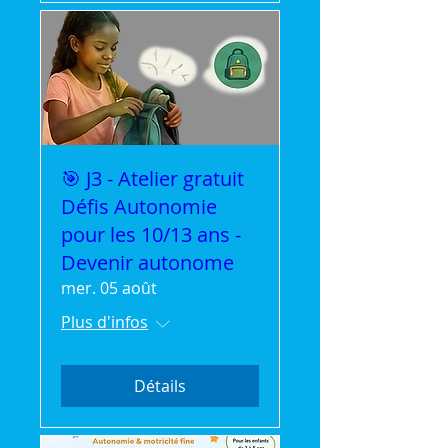
🎯 J3 - Atelier gratuit
Défis Autonomie
pour les 10/13 ans -
Devenir autonome
mer. 05 août
Plus d'infos
Détails