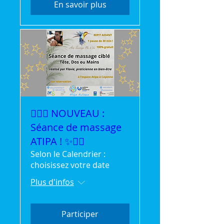
En savoir plus
💆‍♀️✨ NOUVEAU :
Séance de massage
ATIPA ! ✨💆‍♂️
Selon le Calendrier :
choisissez votre date
Plus d'infos
Participer