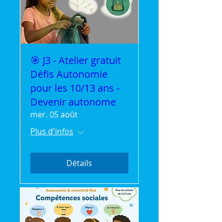
🎯 J3 - Atelier gratuit
Défis Autonomie
pour les 10/13 ans -
Devenir autonome
mer. 05 août
Plus d'infos
Détails