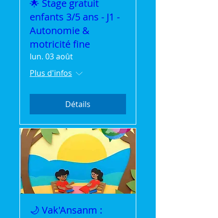
🌟 Stage gratuit
enfants 3/5 ans - J1 -
Autonomie &
motricité fine
lun. 03 août
Plus d'infos
Détails
🌙 Vak'Ansanm :