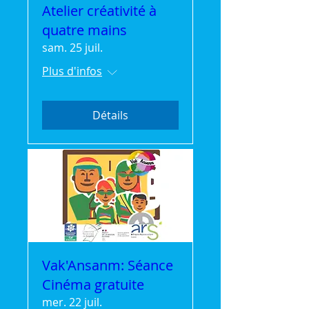
Atelier créativité à
quatre mains
sam. 25 juil.
Plus d'infos
Détails
Vak'Ansanm: Séance
Cinéma gratuite
mer. 22 juil.