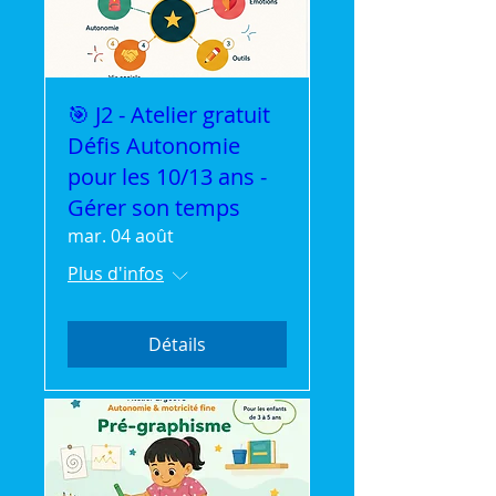
🎯 J2 - Atelier gratuit
Défis Autonomie
pour les 10/13 ans -
Gérer son temps
mar. 04 août
Plus d'infos
Détails