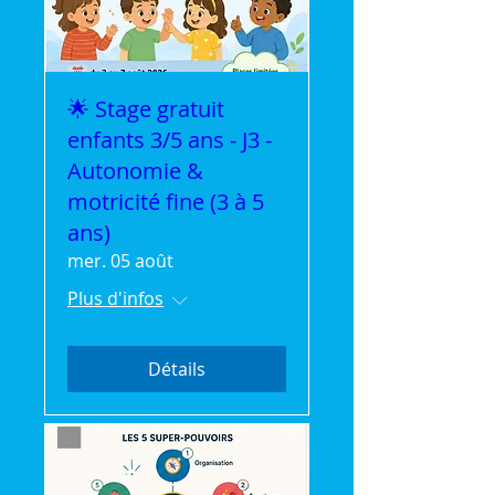
🌟 Stage gratuit
enfants 3/5 ans - J3 -
Autonomie &
motricité fine (3 à 5
ans)
mer. 05 août
Plus d'infos
Détails