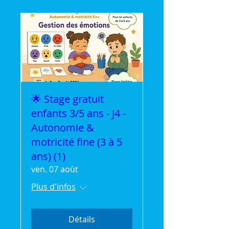
🌟 Stage gratuit
enfants 3/5 ans - J4 -
Autonomie &
motricité fine (3 à 5
ans) (1)
ven. 07 août
Plus d'infos
Détails