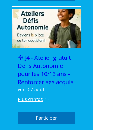
🎯 J4 - Atelier gratuit
Défis Autonomie
pour les 10/13 ans -
Renforcer ses acquis
ven. 07 août
Plus d'infos
Participer