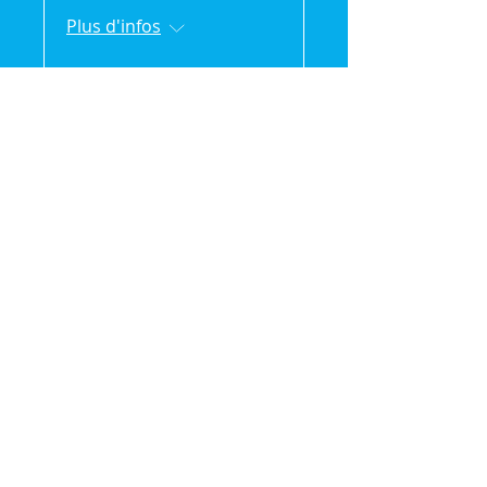
Plus d'infos
Détails
🌿 Vak'Ansanm :
Évasion et partage en
pleine nature (séjour
de 2jours/1 nuit)
sam. 18 juil.