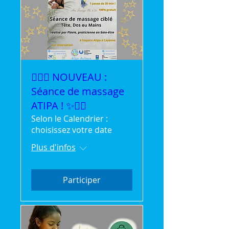
💆‍♀️✨ NOUVEAU :
Séance de massage
ATIPA ! ✨💆‍♂️
Selon le Calendrier :
choisissez votre date
Plus d'infos
Participer