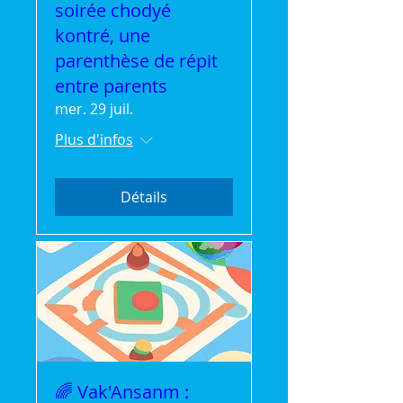
soirée chodyé
kontré, une
parenthèse de répit
entre parents
mer. 29 juil.
Plus d'infos
Détails
🌈 Vak'Ansanm :