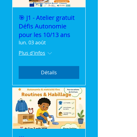
🎯 J1 - Atelier gratuit
Défis Autonomie
pour les 10/13 ans
lun. 03 août
Plus d'infos
Détails