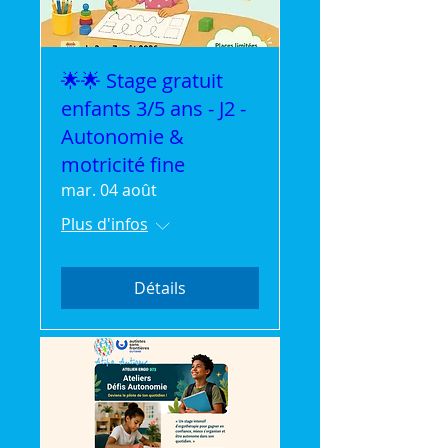
🌟🌟 Stage gratuit
enfants 3/5 ans - J2 -
Autonomie &
motricité fine
mar. 04 août
Plus d'infos
Détails