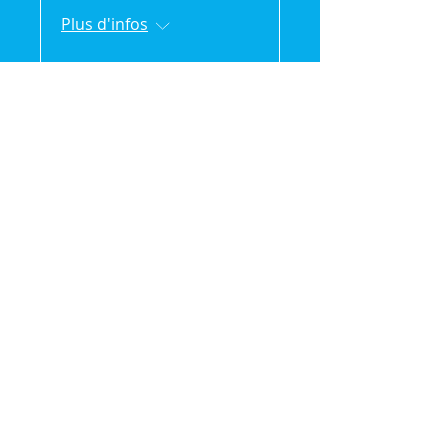
Plus d'infos
Détails
🌿 Vak'Ansanm :
Évasion et partage en
pleine nature (séjour
de 2jours/1 nuit)
sam. 18 juil.