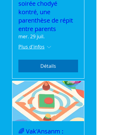
soirée chodyé
kontré, une
parenthèse de répit
entre parents
mer. 29 juil.
Plus d'infos
Détails
🌈 Vak'Ansanm :