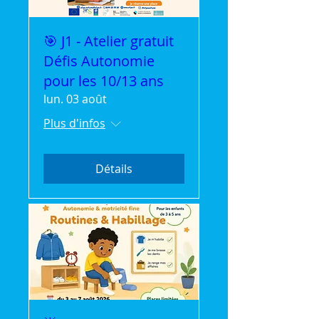
🎯 J1 - Atelier gratuit
Défis Autonomie
pour les 10/13 ans
lun. 03 août
Plus d'infos
Détails