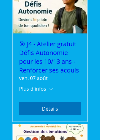
🎯 J4 - Atelier gratuit
Défis Autonomie
pour les 10/13 ans -
Renforcer ses acquis
ven. 07 août
Plus d'infos
Détails