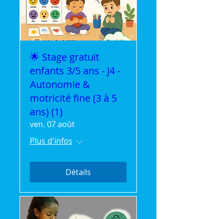
🌟 Stage gratuit
enfants 3/5 ans - J4 -
Autonomie &
motricité fine (3 à 5
ans) (1)
ven. 07 août
Plus d'infos
Détails