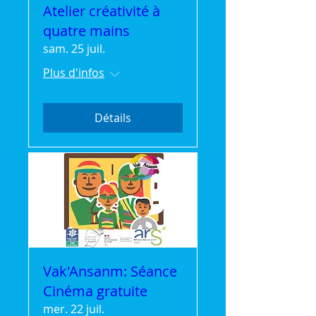
Atelier créativité à
quatre mains
sam. 25 juil.
Plus d'infos
Détails
Vak'Ansanm: Séance
Cinéma gratuite
mer. 22 juil.