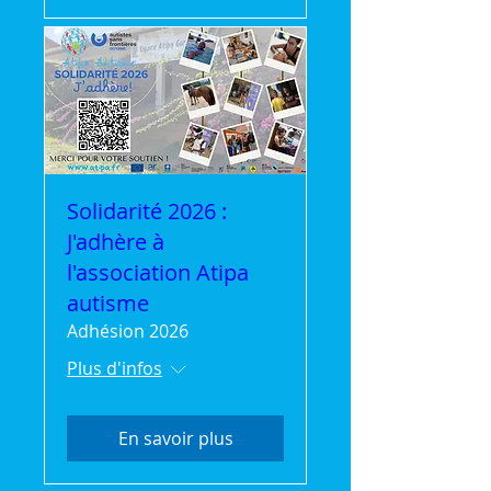
Solidarité 2026 :
J'adhère à
l'association Atipa
autisme
Adhésion 2026
Plus d'infos
En savoir plus