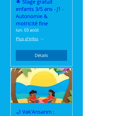
🌟 Stage gratuit
enfants 3/5 ans - J1 -
Autonomie &
motricité fine
lun. 03 août
Plus d'infos
Détails
🌙 Vak'Ansanm :