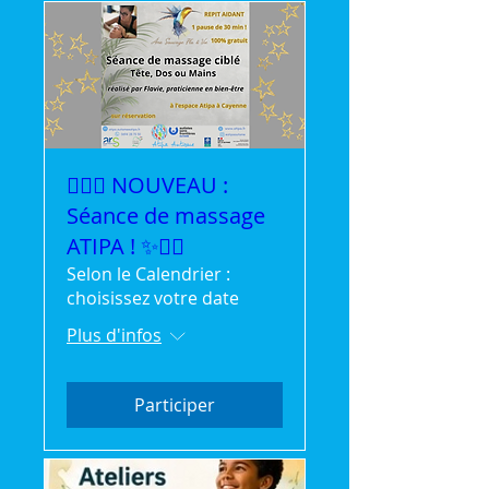
💆‍♀️✨ NOUVEAU :
Séance de massage
ATIPA ! ✨💆‍♂️
Selon le Calendrier :
choisissez votre date
Plus d'infos
Participer