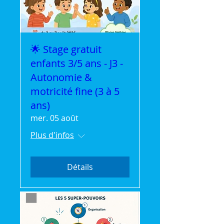
🌟 Stage gratuit
enfants 3/5 ans - J3 -
Autonomie &
motricité fine (3 à 5
ans)
mer. 05 août
Plus d'infos
Détails