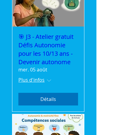
🎯 J3 - Atelier gratuit
Défis Autonomie
pour les 10/13 ans -
Devenir autonome
mer. 05 août
Plus d'infos
Détails