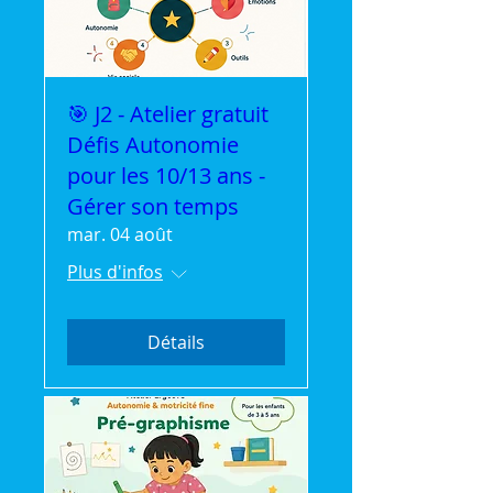
🎯 J2 - Atelier gratuit
Défis Autonomie
pour les 10/13 ans -
Gérer son temps
mar. 04 août
Plus d'infos
Détails