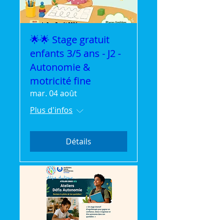
🌟🌟 Stage gratuit
enfants 3/5 ans - J2 -
Autonomie &
motricité fine
mar. 04 août
Plus d'infos
Détails