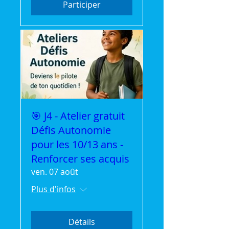
Participer
🎯 J4 - Atelier gratuit
Défis Autonomie
pour les 10/13 ans -
Renforcer ses acquis
ven. 07 août
Plus d'infos
Détails