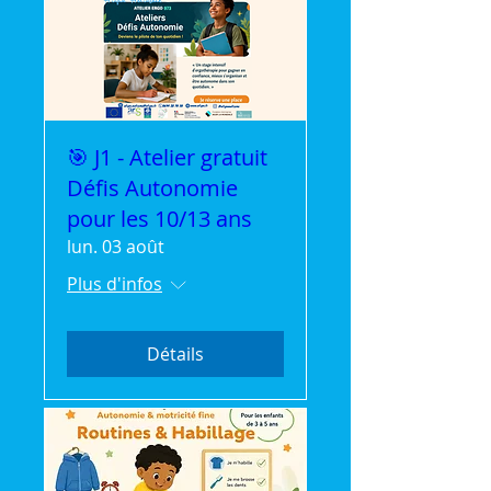
🎯 J1 - Atelier gratuit
Défis Autonomie
pour les 10/13 ans
lun. 03 août
Plus d'infos
Détails