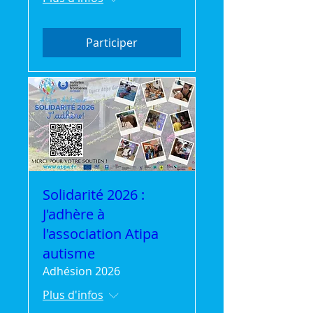
Participer
Solidarité 2026 :
J'adhère à
l'association Atipa
autisme
Adhésion 2026
Plus d'infos