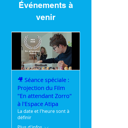
Événements à
venir
🎥 Séance spéciale :
Projection du Film
"En attendant Zorro"
à l'Espace Atipa
La date et l'heure sont à
définir
Plus d'infos