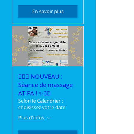
En savoir plus
💆‍♀️✨ NOUVEAU :
Séance de massage
ATIPA ! ✨💆‍♂️
Selon le Calendrier :
choisissez votre date
Plus d'infos