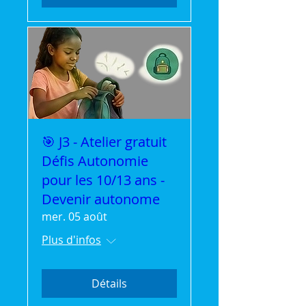
🎯 J3 - Atelier gratuit
Défis Autonomie
pour les 10/13 ans -
Devenir autonome
mer. 05 août
Plus d'infos
Détails