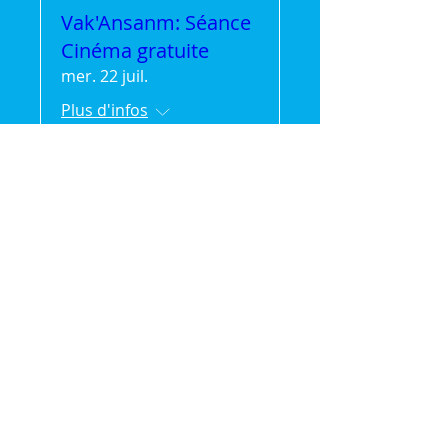
Vak'Ansanm: Séance
Cinéma gratuite
mer. 22 juil.
Plus d'infos
Détails
🌿 Vak'Ansanm :
Évasion et partage en
pleine nature (séjour