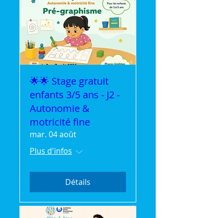
🌟🌟 Stage gratuit
enfants 3/5 ans - J2 -
Autonomie &
motricité fine
mar. 04 août
Plus d'infos
Détails