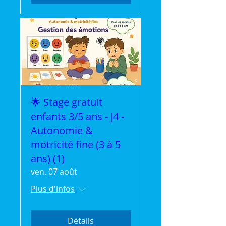
🌟 Stage gratuit
enfants 3/5 ans - J4 -
Autonomie &
motricité fine (3 à 5
ans) (1)
ven. 07 août
Plus d'infos
Détails