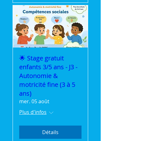
🌟 Stage gratuit
enfants 3/5 ans - J3 -
Autonomie &
motricité fine (3 à 5
ans)
mer. 05 août
Plus d'infos
Détails