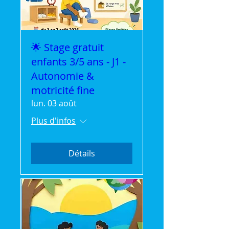
🌟 Stage gratuit
enfants 3/5 ans - J1 -
Autonomie &
motricité fine
lun. 03 août
Plus d'infos
Détails