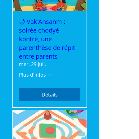
🌙 Vak'Ansanm :
soirée chodyé
kontré, une
parenthèse de répit
entre parents
mer. 29 juil.
Plus d'infos
Détails