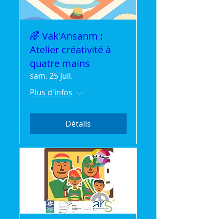
🌈 Vak'Ansanm :
Atelier créativité à
quatre mains
sam. 25 juil.
Plus d'infos
Détails