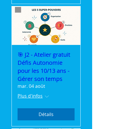
🎯 J2 - Atelier gratuit
Défis Autonomie
pour les 10/13 ans -
Gérer son temps
mar. 04 août
Plus d'infos
Détails