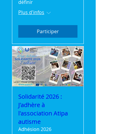
définir
Plus d'infos
Participer
Solidarité 2026 :
J'adhère à
l'association Atipa
autisme
Adhésion 2026