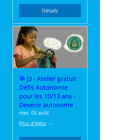
Détails
🎯 J3 - Atelier gratuit
Défis Autonomie
pour les 10/13 ans -
Devenir autonome
mer. 05 août
Plus d'infos