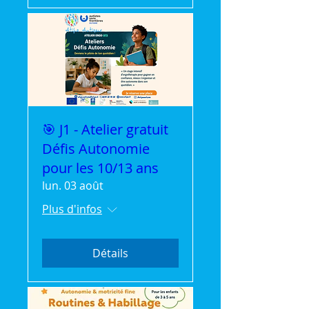
🎯 J1 - Atelier gratuit
Défis Autonomie
pour les 10/13 ans
lun. 03 août
Plus d'infos
Détails