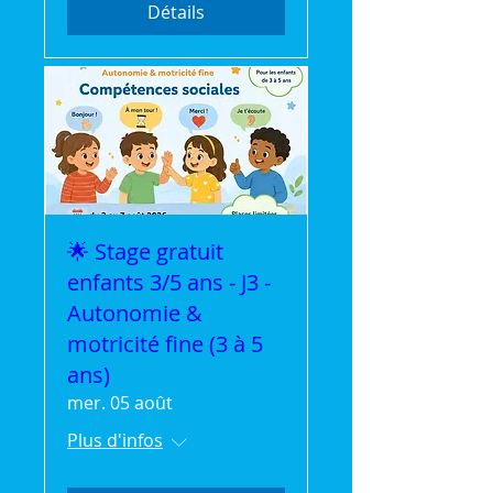
Détails
🌟 Stage gratuit
enfants 3/5 ans - J3 -
Autonomie &
motricité fine (3 à 5
ans)
mer. 05 août
Plus d'infos