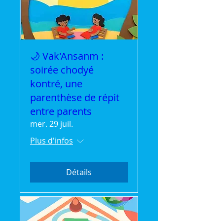
🌙 Vak'Ansanm :
soirée chodyé
kontré, une
parenthèse de répit
entre parents
mer. 29 juil.
Plus d'infos
Détails