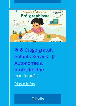
🌟🌟 Stage gratuit
enfants 3/5 ans - J2 -
Autonomie &
motricité fine
mar. 04 août
Plus d'infos
Détails