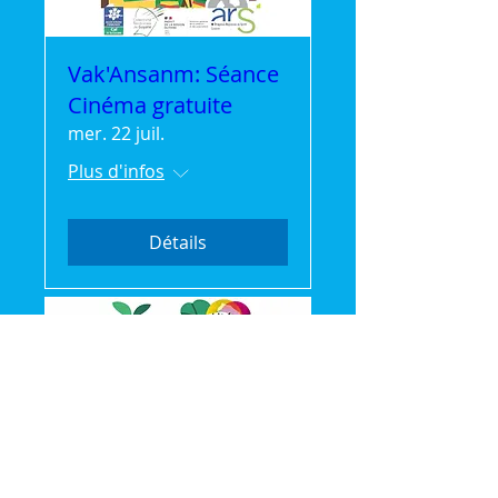
Vak'Ansanm: Séance
Cinéma gratuite
mer. 22 juil.
Plus d'infos
Détails
🌿 Vak'Ansanm :