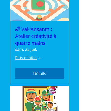
🌈 Vak'Ansanm :
Atelier créativité à
quatre mains
sam. 25 juil.
Plus d'infos
Détails