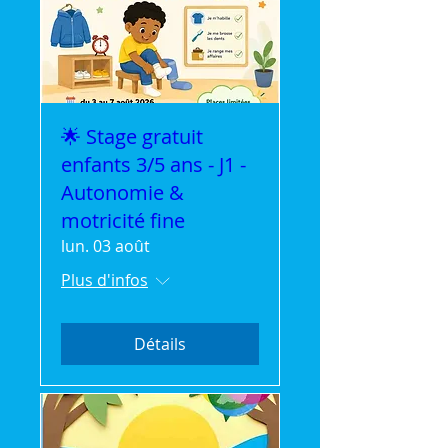
🌟 Stage gratuit
enfants 3/5 ans - J1 -
Autonomie &
motricité fine
lun. 03 août
Plus d'infos
Détails