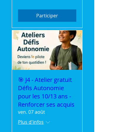
Participer
🎯 J4 - Atelier gratuit
Défis Autonomie
pour les 10/13 ans -
Renforcer ses acquis
ven. 07 août
Plus d'infos