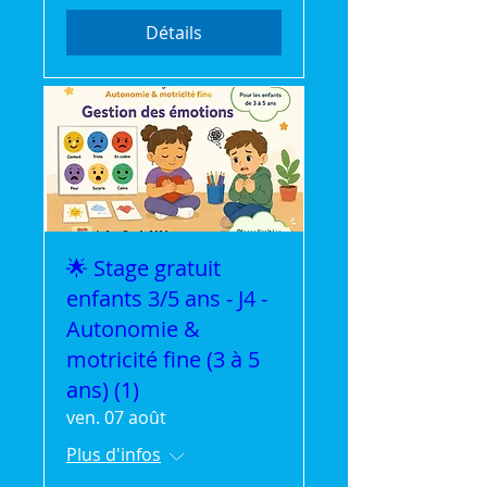
Détails
🌟 Stage gratuit
enfants 3/5 ans - J4 -
Autonomie &
motricité fine (3 à 5
ans) (1)
ven. 07 août
Plus d'infos