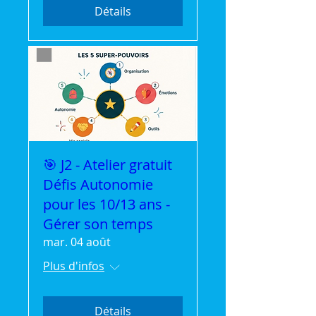
Détails
🎯 J2 - Atelier gratuit
Défis Autonomie
pour les 10/13 ans -
Gérer son temps
mar. 04 août
Plus d'infos
Détails