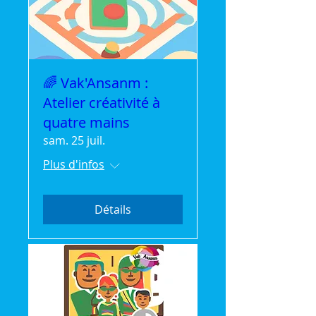
🌈 Vak'Ansanm :
Atelier créativité à
quatre mains
sam. 25 juil.
Plus d'infos
Détails