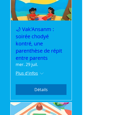
🌙 Vak'Ansanm :
soirée chodyé
kontré, une
parenthèse de répit
entre parents
mer. 29 juil.
Plus d'infos
Détails