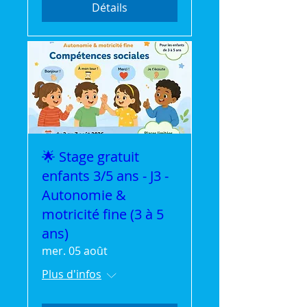
Détails
🌟 Stage gratuit
enfants 3/5 ans - J3 -
Autonomie &
motricité fine (3 à 5
ans)
mer. 05 août
Plus d'infos