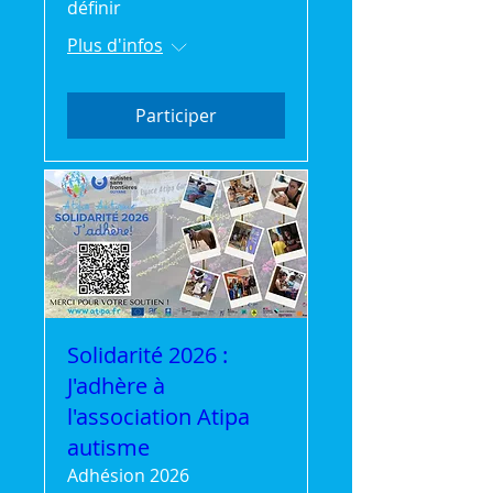
définir
Plus d'infos
Participer
Solidarité 2026 :
J'adhère à
l'association Atipa
autisme
Adhésion 2026