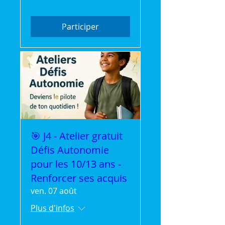
Participer
🎯 J4 - Atelier gratuit
Défis Autonomie
pour les 10/13 ans -
Renforcer ses acquis
ven. 07 août
Plus d'infos