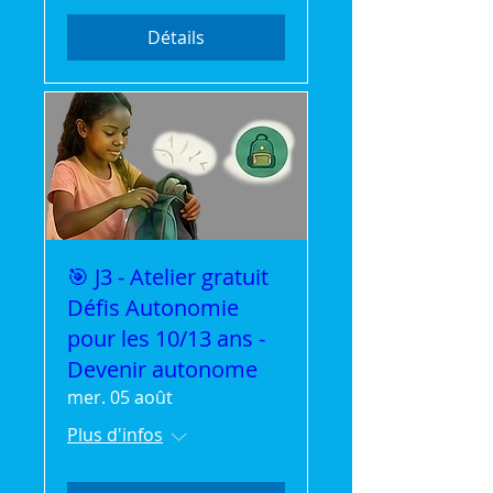
Détails
🎯 J3 - Atelier gratuit
Défis Autonomie
pour les 10/13 ans -
Devenir autonome
mer. 05 août
Plus d'infos