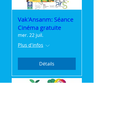
Vak'Ansanm: Séance
Cinéma gratuite
mer. 22 juil.
Plus d'infos
Détails
🌿 Vak'Ansanm :