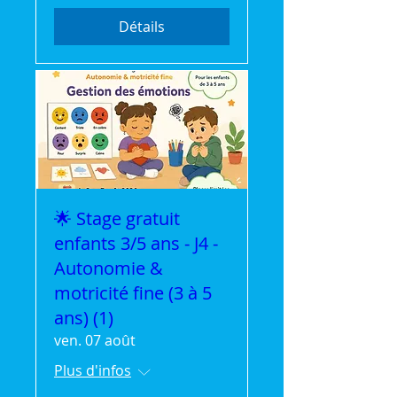
Détails
🌟 Stage gratuit
enfants 3/5 ans - J4 -
Autonomie &
motricité fine (3 à 5
ans) (1)
ven. 07 août
Plus d'infos