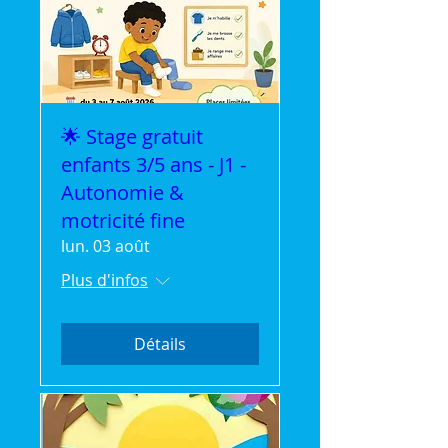
🌟 Stage gratuit
enfants 3/5 ans - J1 -
Autonomie &
motricité fine
lun. 03 août
Plus d'infos
Détails