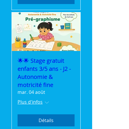
🌟🌟 Stage gratuit
enfants 3/5 ans - J2 -
Autonomie &
motricité fine
mar. 04 août
Plus d'infos
Détails