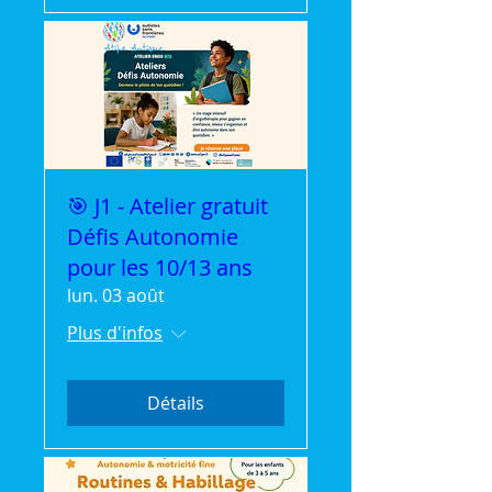
🎯 J1 - Atelier gratuit
Défis Autonomie
pour les 10/13 ans
lun. 03 août
Plus d'infos
Détails