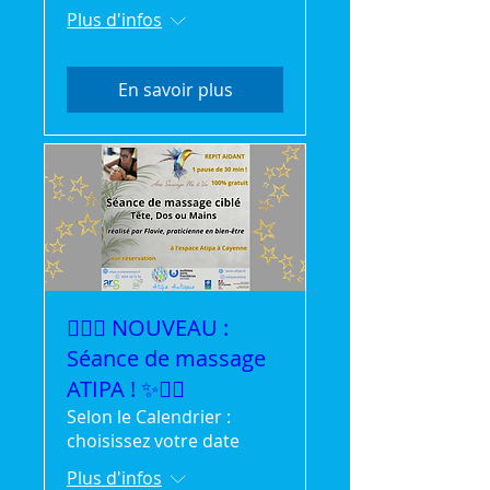
Plus d'infos
En savoir plus
💆‍♀️✨ NOUVEAU :
Séance de massage
ATIPA ! ✨💆‍♂️
Selon le Calendrier :
choisissez votre date
Plus d'infos