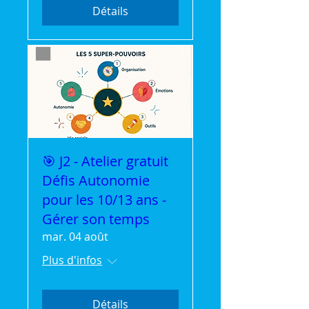
Détails
🎯 J2 - Atelier gratuit
Défis Autonomie
pour les 10/13 ans -
Gérer son temps
mar. 04 août
Plus d'infos
Détails