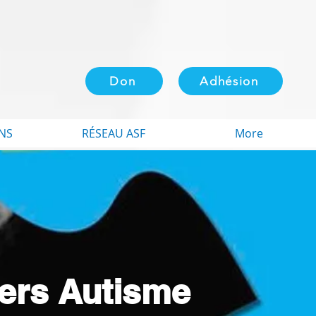
Don
Adhésion
NS
RÉSEAU ASF
More
iers Autisme