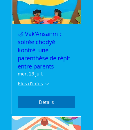
🌙 Vak'Ansanm :
soirée chodyé
kontré, une
parenthèse de répit
entre parents
mer. 29 juil.
Plus d'infos
Détails