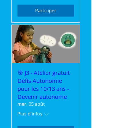
Participer
🎯 J3 - Atelier gratuit
Défis Autonomie
pour les 10/13 ans -
Devenir autonome
mer. 05 août
Plus d'infos