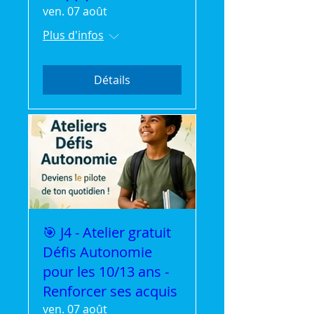
ven. 07 août
Plus d'infos
Détails
🎯 J4 - Atelier gratuit
Défis Autonomie
pour les 10/13 ans -
Renforcer ses acquis
ven. 07 août