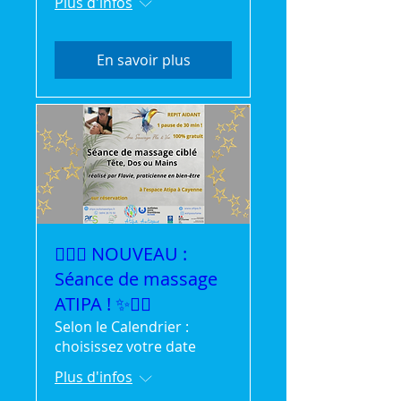
Plus d'infos
En savoir plus
💆‍♀️✨ NOUVEAU :
Séance de massage
ATIPA ! ✨💆‍♂️
Selon le Calendrier :
choisissez votre date
Plus d'infos