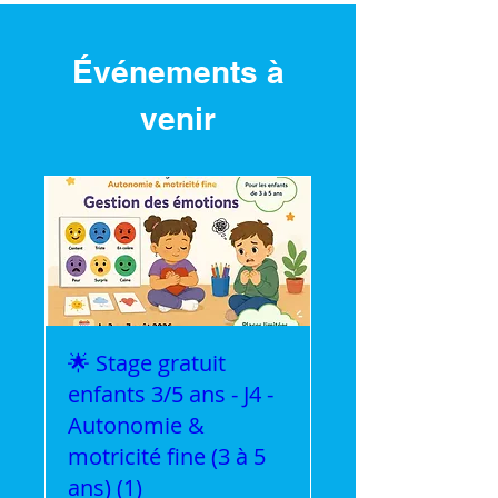
Événements à
venir
🌟 Stage gratuit
enfants 3/5 ans - J4 -
Autonomie &
motricité fine (3 à 5
ans) (1)