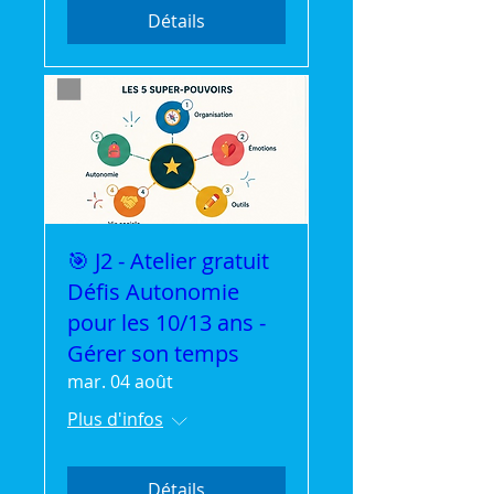
Détails
🎯 J2 - Atelier gratuit
Défis Autonomie
pour les 10/13 ans -
Gérer son temps
mar. 04 août
Plus d'infos
Détails