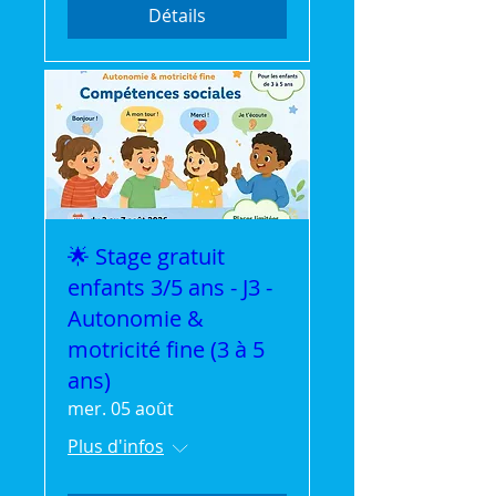
Détails
🌟 Stage gratuit
enfants 3/5 ans - J3 -
Autonomie &
motricité fine (3 à 5
ans)
mer. 05 août
Plus d'infos