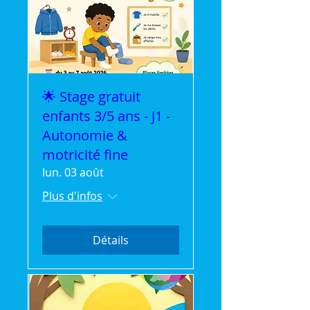
🌟 Stage gratuit
enfants 3/5 ans - J1 -
Autonomie &
motricité fine
lun. 03 août
Plus d'infos
Détails