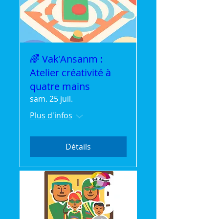
🌈 Vak'Ansanm :
Atelier créativité à
quatre mains
sam. 25 juil.
Plus d'infos
Détails