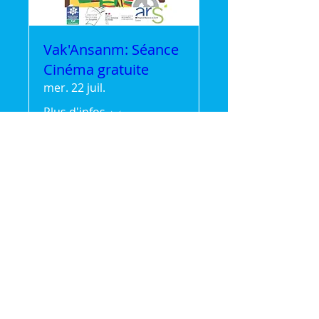
Vak'Ansanm: Séance
Cinéma gratuite
mer. 22 juil.
Plus d'infos
Détails
🌿 Vak'Ansanm :