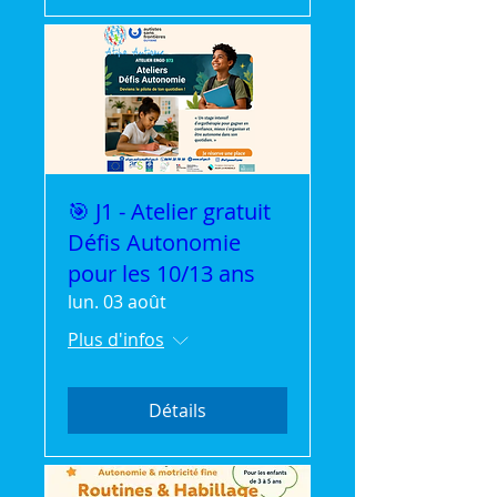
🎯 J1 - Atelier gratuit
Défis Autonomie
pour les 10/13 ans
lun. 03 août
Plus d'infos
Détails