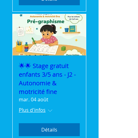
🌟🌟 Stage gratuit
enfants 3/5 ans - J2 -
Autonomie &
motricité fine
mar. 04 août
Plus d'infos
Détails