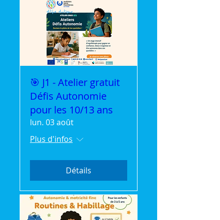
🎯 J1 - Atelier gratuit
Défis Autonomie
pour les 10/13 ans
lun. 03 août
Plus d'infos
Détails