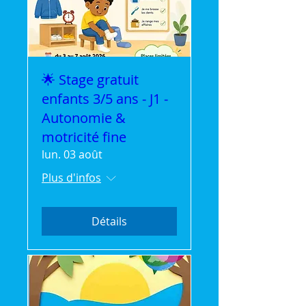
🌟 Stage gratuit
enfants 3/5 ans - J1 -
Autonomie &
motricité fine
lun. 03 août
Plus d'infos
Détails