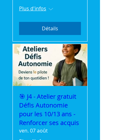
Plus d'infos
Détails
🎯 J4 - Atelier gratuit
Défis Autonomie
pour les 10/13 ans -
Renforcer ses acquis
ven. 07 août