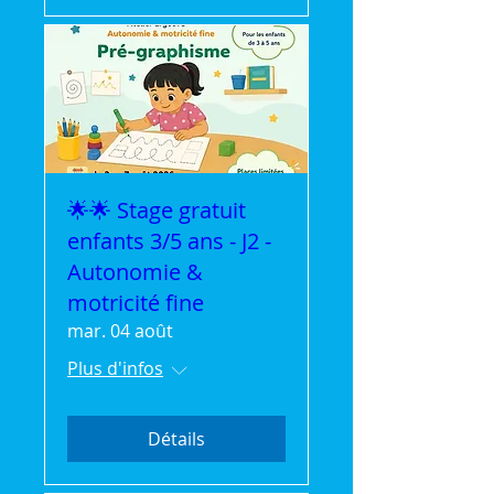
🌟🌟 Stage gratuit
enfants 3/5 ans - J2 -
Autonomie &
motricité fine
mar. 04 août
Plus d'infos
Détails