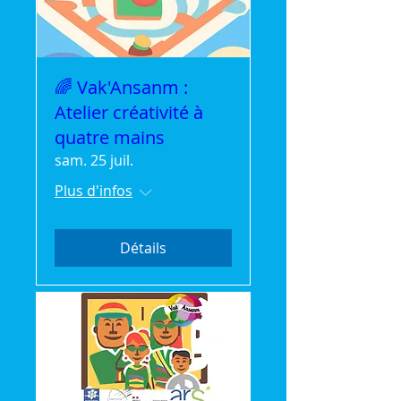
🌈 Vak'Ansanm :
Atelier créativité à
quatre mains
sam. 25 juil.
Plus d'infos
Détails