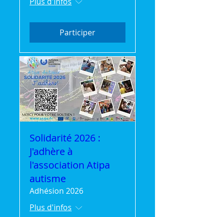
Plus d'infos
Participer
Solidarité 2026 :
J'adhère à
l'association Atipa
autisme
Adhésion 2026
Plus d'infos