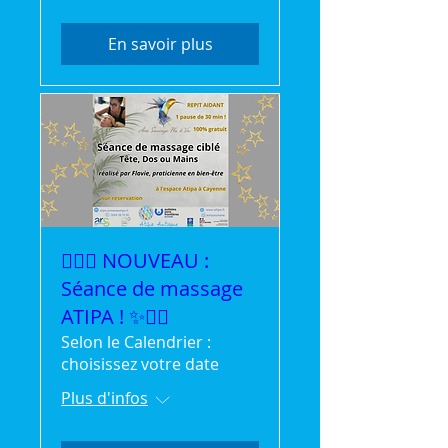
En savoir plus
💆‍♀️✨ NOUVEAU :
Séance de massage
ATIPA ! ✨💆‍♂️
Selon le Calendrier :
choisissez votre date
Plus d'infos