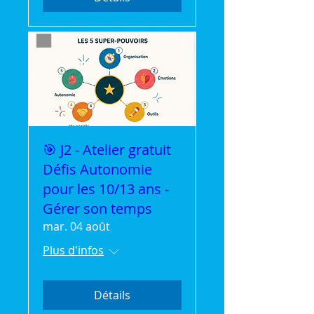
🎯 J2 - Atelier gratuit
Défis Autonomie
pour les 10/13 ans -
Gérer son temps
mar. 04 août
Plus d'infos
Détails