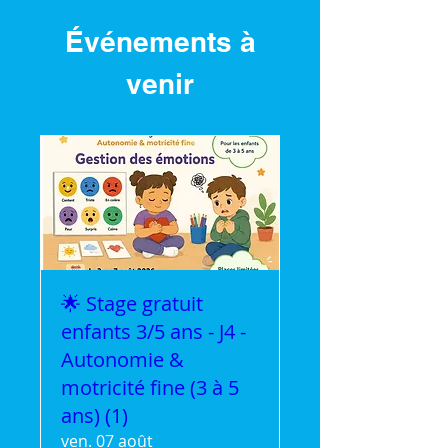
Événements à
venir
🌟 Stage gratuit
enfants 3/5 ans - J4 -
Autonomie &
motricité fine (3 à 5
ans) (1)
ven. 07 août