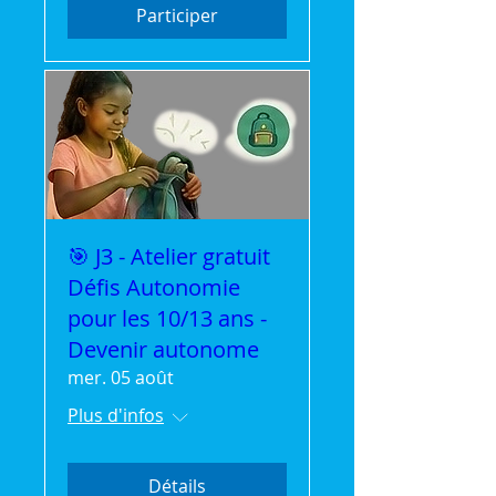
Participer
🎯 J3 - Atelier gratuit
Défis Autonomie
pour les 10/13 ans -
Devenir autonome
mer. 05 août
Plus d'infos
Détails