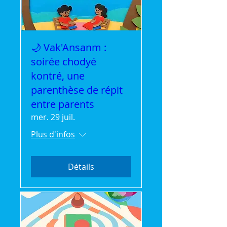
🌙 Vak'Ansanm :
soirée chodyé
kontré, une
parenthèse de répit
entre parents
mer. 29 juil.
Plus d'infos
Détails