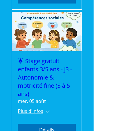
🌟 Stage gratuit
enfants 3/5 ans - J3 -
Autonomie &
motricité fine (3 à 5
ans)
mer. 05 août
Plus d'infos
Détails