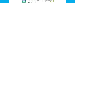
Vak'Ansanm: Séance
Cinéma gratuite
mer. 22 juil.
Plus d'infos
Détails
🌿 Vak'Ansanm :
Évasion et partage en