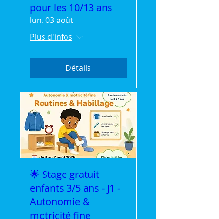
pour les 10/13 ans
lun. 03 août
Plus d'infos
Détails
🌟 Stage gratuit
enfants 3/5 ans - J1 -
Autonomie &
motricité fine