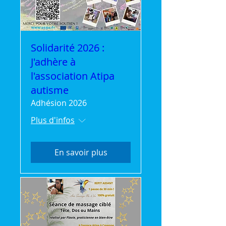
Solidarité 2026 :
J'adhère à
l'association Atipa
autisme
Adhésion 2026
Plus d'infos
En savoir plus