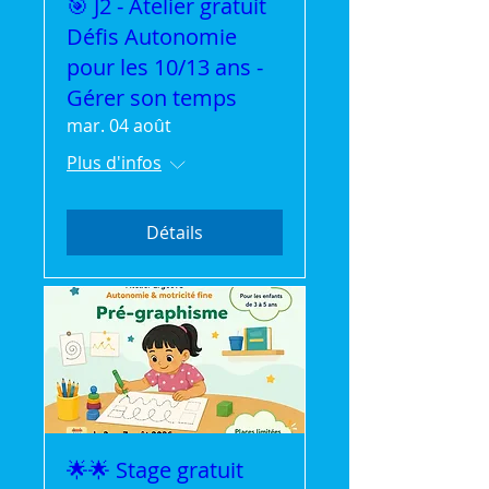
🎯 J2 - Atelier gratuit
Défis Autonomie
pour les 10/13 ans -
Gérer son temps
mar. 04 août
Plus d'infos
Détails
🌟🌟 Stage gratuit