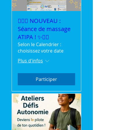
💆‍♀️✨ NOUVEAU :
Séance de massage
ATIPA ! ✨💆‍♂️
Selon le Calendrier :
choisissez votre date
Plus d'infos
Participer