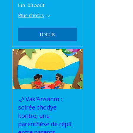
lun. 03 août
Plus d'infos
Détails
🌙 Vak'Ansanm :
soirée chodyé
kontré, une
parenthèse de répit
entre parents