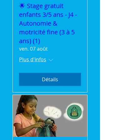
🌟 Stage gratuit
enfants 3/5 ans - J4 -
Autonomie &
motricité fine (3 à 5
ans) (1)
ven. 07 août
Plus d'infos
Détails