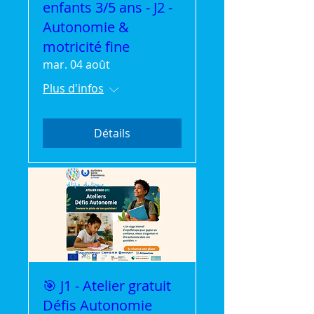
enfants 3/5 ans - J2 -
Autonomie &
motricité fine
mar. 04 août
Plus d'infos
Détails
🎯 J1 - Atelier gratuit
Défis Autonomie