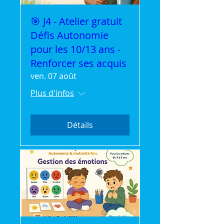
🎯 J4 - Atelier gratuit
Défis Autonomie
pour les 10/13 ans -
Renforcer ses acquis
ven. 07 août
Plus d'infos
Détails