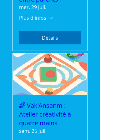
mer. 29 juil.
Plus d'infos
Détails
🌈 Vak'Ansanm :
Atelier créativité à
quatre mains
sam. 25 juil.