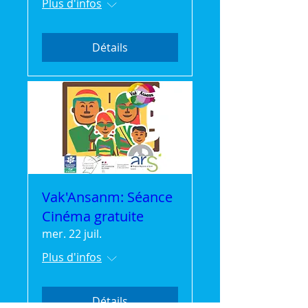
Plus d'infos
Détails
Vak'Ansanm: Séance
Cinéma gratuite
mer. 22 juil.
Plus d'infos
Détails