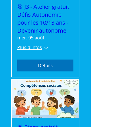
🎯 J3 - Atelier gratuit
Défis Autonomie
pour les 10/13 ans -
Devenir autonome
mer. 05 août
Plus d'infos
Détails