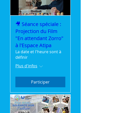
🎥 Séance spéciale :
Projection du Film
"En attendant Zorro"
à l'Espace Atipa
La date et l'heure sont à
définir
Plus d'infos
Participer