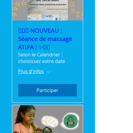
💆‍♀️✨ NOUVEAU :
Séance de massage
ATIPA ! ✨💆‍♂️
Selon le Calendrier :
choisissez votre date
Plus d'infos
Participer