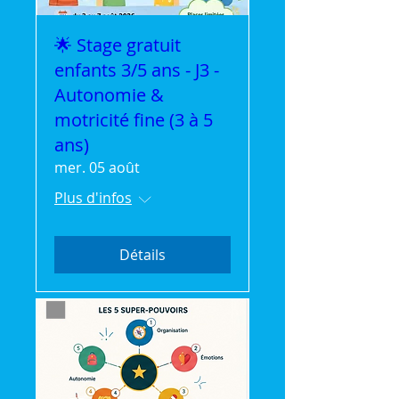
🌟 Stage gratuit
enfants 3/5 ans - J3 -
Autonomie &
motricité fine (3 à 5
ans)
mer. 05 août
Plus d'infos
Détails