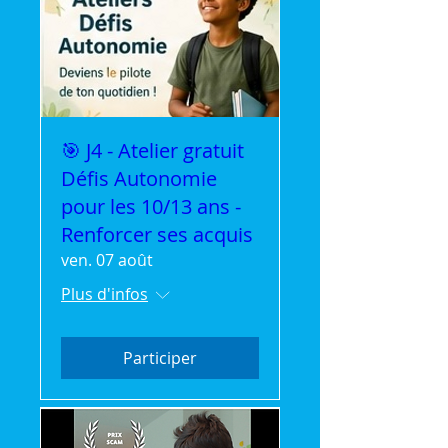
🎯 J4 - Atelier gratuit
Défis Autonomie
pour les 10/13 ans -
Renforcer ses acquis
ven. 07 août
Plus d'infos
Participer