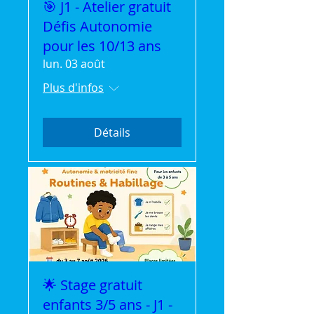
🎯 J1 - Atelier gratuit
Défis Autonomie
pour les 10/13 ans
lun. 03 août
Plus d'infos
Détails
🌟 Stage gratuit
enfants 3/5 ans - J1 -