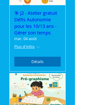
🎯 J2 - Atelier gratuit
Défis Autonomie
pour les 10/13 ans -
Gérer son temps
mar. 04 août
Plus d'infos
Détails