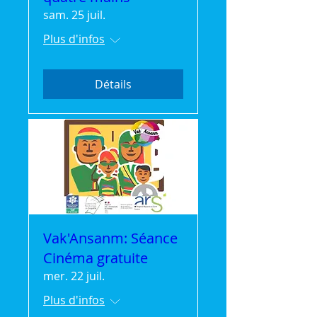
sam. 25 juil.
Plus d'infos
Détails
Vak'Ansanm: Séance
Cinéma gratuite
mer. 22 juil.
Plus d'infos