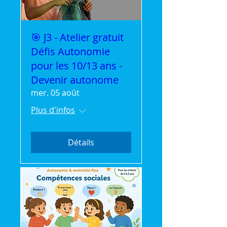
🎯 J3 - Atelier gratuit
Défis Autonomie
pour les 10/13 ans -
Devenir autonome
mer. 05 août
Plus d'infos
Détails