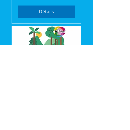
Détails
🌿 Vak'Ansanm :
Évasion et partage en
pleine nature (séjour
de 2jours/1 nuit)
sam. 18 juil.
Plus d'infos