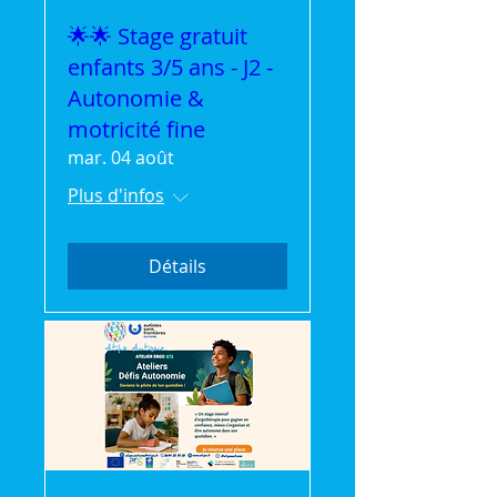
🌟🌟 Stage gratuit
enfants 3/5 ans - J2 -
Autonomie &
motricité fine
mar. 04 août
Plus d'infos
Détails