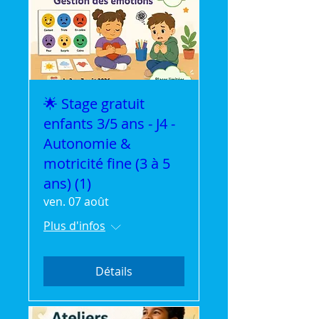
🌟 Stage gratuit
enfants 3/5 ans - J4 -
Autonomie &
motricité fine (3 à 5
ans) (1)
ven. 07 août
Plus d'infos
Détails