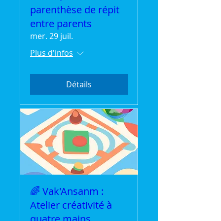
parenthèse de répit
entre parents
mer. 29 juil.
Plus d'infos
Détails
🌈 Vak'Ansanm :
Atelier créativité à
quatre mains