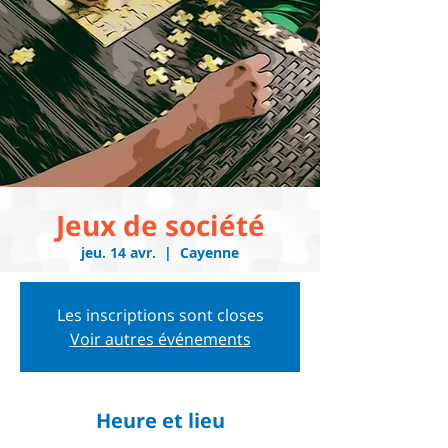
Jeux de société
jeu. 14 avr.
  |  
Cayenne
Les inscriptions sont closes
Voir autres événements
Heure et lieu