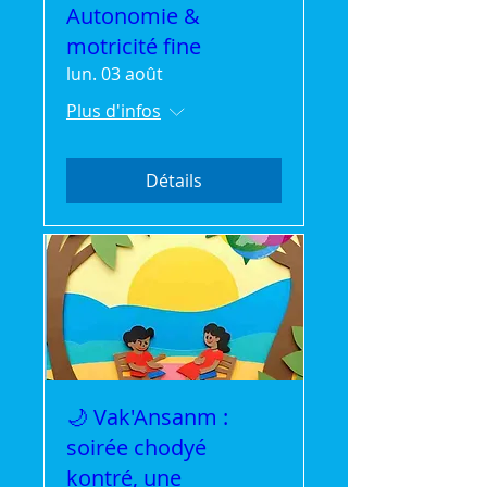
Autonomie &
motricité fine
lun. 03 août
Plus d'infos
Détails
🌙 Vak'Ansanm :
soirée chodyé
kontré, une