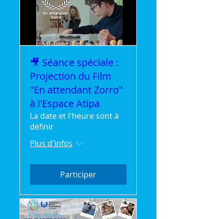
🎥 Séance spéciale :
Projection du Film
"En attendant Zorro"
à l'Espace Atipa
La date et l'heure sont à
définir
Plus d'infos
Participer