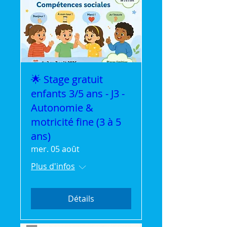
🌟 Stage gratuit
enfants 3/5 ans - J3 -
Autonomie &
motricité fine (3 à 5
ans)
mer. 05 août
Plus d'infos
Détails