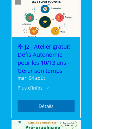
🎯 J2 - Atelier gratuit
Défis Autonomie
pour les 10/13 ans -
Gérer son temps
mar. 04 août
Plus d'infos
Détails