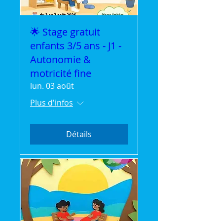
🌟 Stage gratuit
enfants 3/5 ans - J1 -
Autonomie &
motricité fine
lun. 03 août
Plus d'infos
Détails