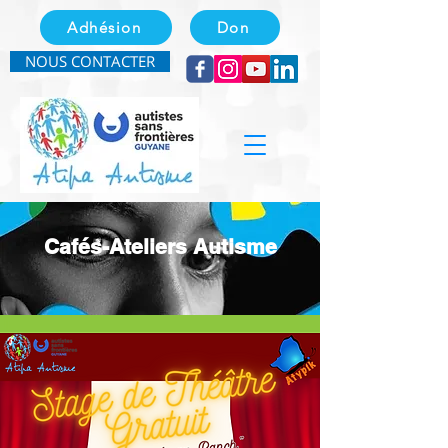
Adhésion
Don
NOUS CONTACTER
Cafés-Ateliers Autisme