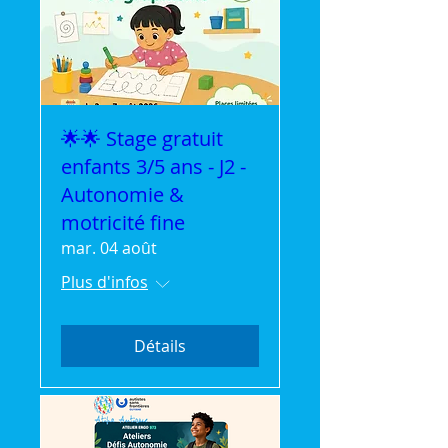
🌟🌟 Stage gratuit
enfants 3/5 ans - J2 -
Autonomie &
motricité fine
mar. 04 août
Plus d'infos
Détails