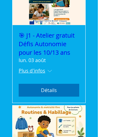
🎯 J1 - Atelier gratuit
Défis Autonomie
pour les 10/13 ans
lun. 03 août
Plus d'infos
Détails