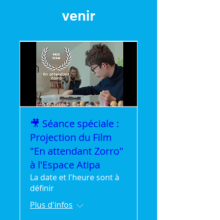
venir
🎥 Séance spéciale :
Projection du Film
"En attendant Zorro"
à l'Espace Atipa
La date et l'heure sont à
définir
Plus d'infos