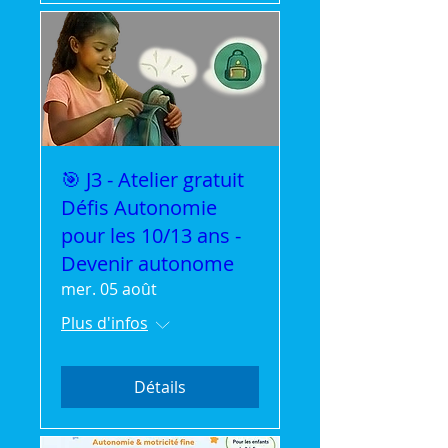
🎯 J3 - Atelier gratuit
Défis Autonomie
pour les 10/13 ans -
Devenir autonome
mer. 05 août
Plus d'infos
Détails