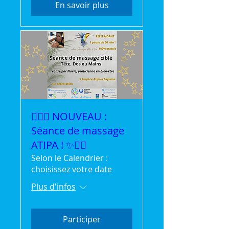
En savoir plus
💆‍♀️✨ NOUVEAU :
Séance de massage
ATIPA ! ✨💆‍♂️
Selon le Calendrier :
choisissez votre date
Plus d'infos
Participer