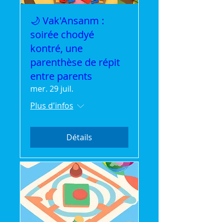
🌙 Vak'Ansanm :
soirée chodyé
kontré, une
parenthèse de répit
entre parents
mer. 29 juil.
Plus d'infos
Détails