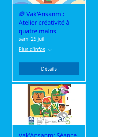
🌈 Vak'Ansanm :
Atelier créativité à
quatre mains
sam. 25 juil.
Plus d'infos
Détails
Vak'Ansanm: Séance