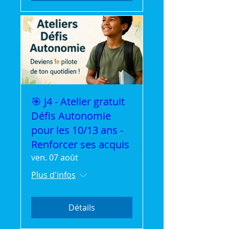
🎯 J4 - Atelier gratuit
Défis Autonomie
pour les 10/13 ans -
Renforcer ses acquis
ven. 07 août
Plus d'infos
Détails