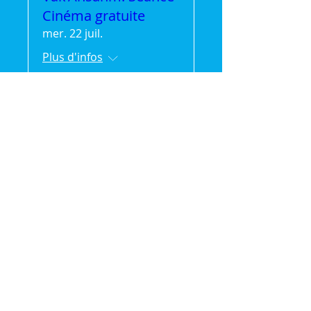
Cinéma gratuite
mer. 22 juil.
Plus d'infos
Détails
🌿 Vak'Ansanm :
Évasion et partage en
pleine nature (séjour
de 2jours/1 nuit)