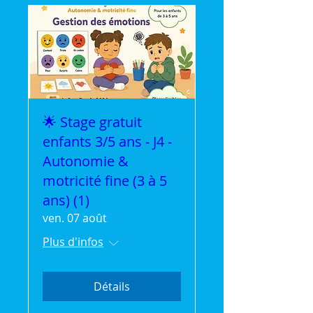
🌟 Stage gratuit
enfants 3/5 ans - J4 -
Autonomie &
motricité fine (3 à 5
ans) (1)
ven. 07 août
Plus d'infos
Détails