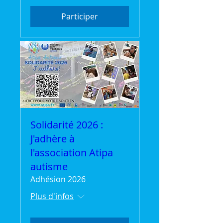
Participer
Solidarité 2026 :
J'adhère à
l'association Atipa
autisme
Adhésion 2026
Plus d'infos