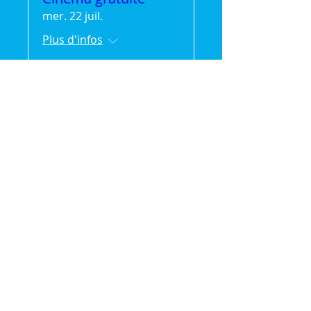
mer. 22 juil.
Plus d'infos
Détails
🌿 Vak'Ansanm :
Évasion et partage en
pleine nature (séjour
de 2jours/1 nuit)