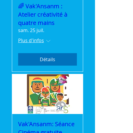
🌈 Vak'Ansanm :
Atelier créativité à
quatre mains
sam. 25 juil.
Plus d'infos
Détails
Vak'Ansanm: Séance
Cinéma gratuite