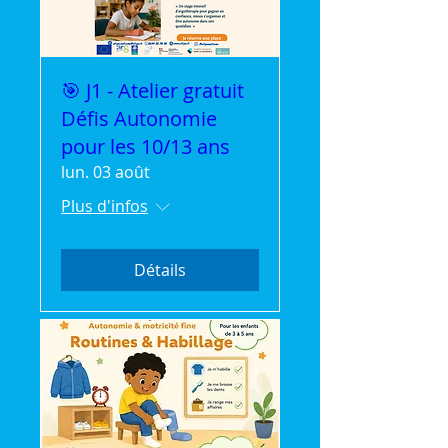
🎯 J1 - Atelier gratuit
Défis Autonomie
pour les 10/13 ans
lun. 03 août
Plus d'infos
Détails