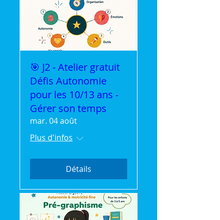
🎯 J2 - Atelier gratuit
Défis Autonomie
pour les 10/13 ans -
Gérer son temps
mar. 04 août
Plus d'infos
Détails