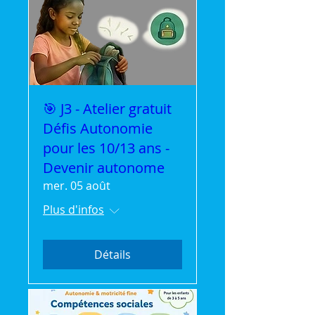
🎯 J3 - Atelier gratuit
Défis Autonomie
pour les 10/13 ans -
Devenir autonome
mer. 05 août
Plus d'infos
Détails