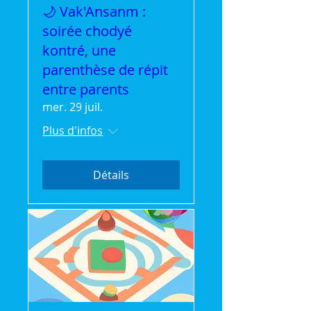
🌙 Vak'Ansanm :
soirée chodyé
kontré, une
parenthèse de répit
entre parents
mer. 29 juil.
Plus d'infos
Détails