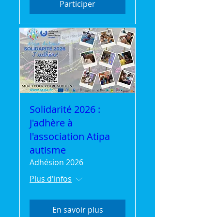
Participer
Solidarité 2026 :
J'adhère à
l'association Atipa
autisme
Adhésion 2026
Plus d'infos
En savoir plus