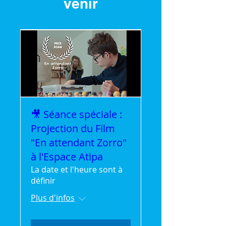
venir
🎥 Séance spéciale :
Projection du Film
"En attendant Zorro"
à l'Espace Atipa
La date et l'heure sont à
définir
Plus d'infos