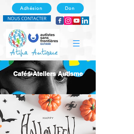
Adhésion
Don
NOUS CONTACTER
Cafés-Ateliers Autisme