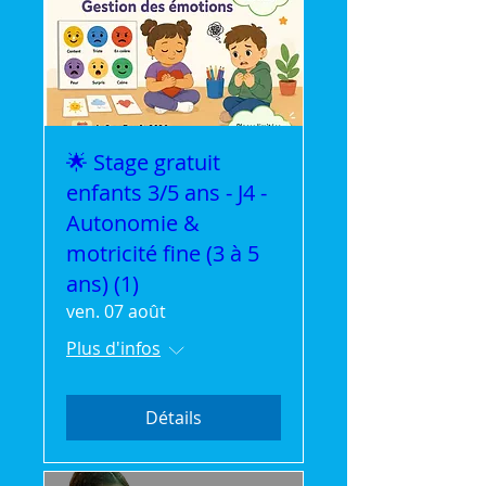
🌟 Stage gratuit
enfants 3/5 ans - J4 -
Autonomie &
motricité fine (3 à 5
ans) (1)
ven. 07 août
Plus d'infos
Détails