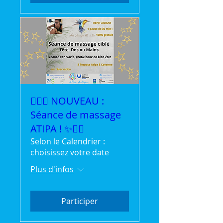
💆‍♀️✨ NOUVEAU :
Séance de massage
ATIPA ! ✨💆‍♂️
Selon le Calendrier :
choisissez votre date
Plus d'infos
Participer