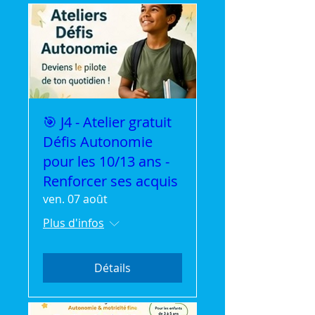
🎯 J4 - Atelier gratuit
Défis Autonomie
pour les 10/13 ans -
Renforcer ses acquis
ven. 07 août
Plus d'infos
Détails