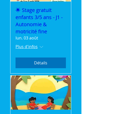
🌟 Stage gratuit
enfants 3/5 ans - J1 -
Autonomie &
motricité fine
lun. 03 août
Plus d'infos
Détails