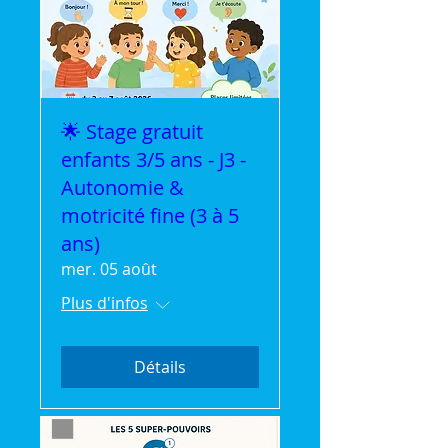
🌟 Stage gratuit
enfants 3/5 ans - J3 -
Autonomie &
motricité fine (3 à 5
ans)
mer. 05 août
Plus d'infos
Détails