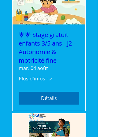
🌟🌟 Stage gratuit
enfants 3/5 ans - J2 -
Autonomie &
motricité fine
mar. 04 août
Plus d'infos
Détails