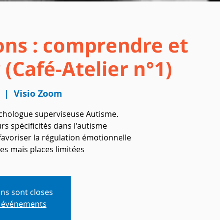
ons : comprendre et
 (Café-Atelier n°1)
  |  
Visio Zoom
chologue superviseuse Autisme.
rs spécificités dans l'autisme
favoriser la régulation émotionnelle
tes mais places limitées
ons sont closes
s événements