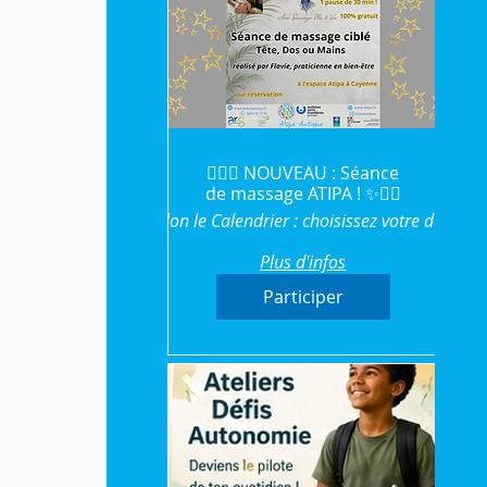
💆‍♀️✨ NOUVEAU : Séance
de massage ATIPA ! ✨💆‍♂️
Selon le Calendrier : choisissez votre date
Plus d'infos
Participer