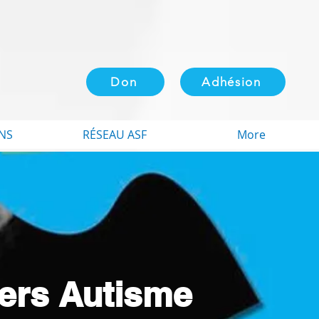
Don
Adhésion
NS
RÉSEAU ASF
More
iers Autisme