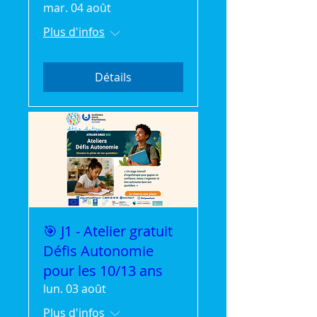
mar. 04 août
Plus d'infos
Détails
🎯 J1 - Atelier gratuit
Défis Autonomie
pour les 10/13 ans
lun. 03 août
Plus d'infos