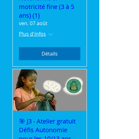
motricité fine (3 à 5
ans) (1)
ven. 07 août
Plus d'infos
Détails
🎯 J3 - Atelier gratuit
Défis Autonomie
pour les 10/13 ans -