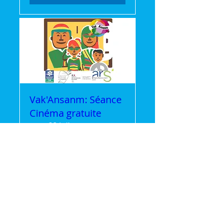
Vak'Ansanm: Séance
Cinéma gratuite
mer. 22 juil.
Plus d'infos
Détails