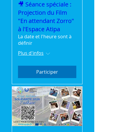
🎥 Séance spéciale :
Projection du Film
"En attendant Zorro"
à l'Espace Atipa
La date et l'heure sont à
définir
Plus d'infos
Participer