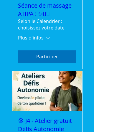
Séance de massage
ATIPA ! ✨💆‍♂️
Selon le Calendrier :
choisissez votre date
Plus d'infos
Participer
🎯 J4 - Atelier gratuit
Défis Autonomie