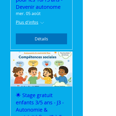
Devenir autonome
mer. 05 août
Plus d'infos
Détails
🌟 Stage gratuit
enfants 3/5 ans - J3 -
Autonomie &