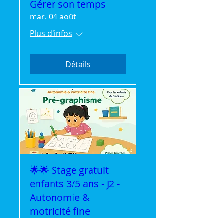
Gérer son temps
mar. 04 août
Plus d'infos
Détails
🌟🌟 Stage gratuit
enfants 3/5 ans - J2 -
Autonomie &
motricité fine