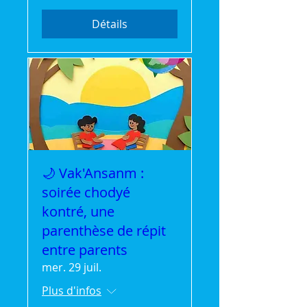
Détails
🌙 Vak'Ansanm :
soirée chodyé
kontré, une
parenthèse de répit
entre parents
mer. 29 juil.
Plus d'infos