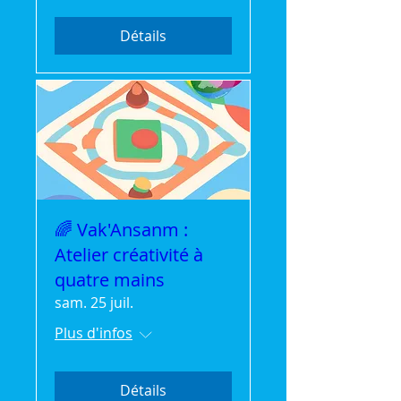
Détails
🌈 Vak'Ansanm :
Atelier créativité à
quatre mains
sam. 25 juil.
Plus d'infos
Détails