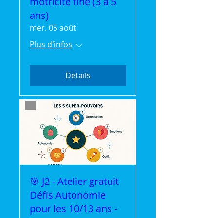
motricité fine (3 à 5
ans)
mer. 05 août
Plus d'infos
Détails
🎯 J2 - Atelier gratuit
Défis Autonomie
pour les 10/13 ans -