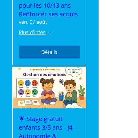
pour les 10/13 ans -
Renforcer ses acquis
ven. 07 août
Plus d'infos
Détails
🌟 Stage gratuit
enfants 3/5 ans - J4 -
Autonomie &