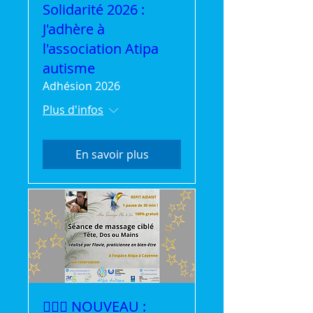
Solidarité 2026 :
J'adhère à
l'association Atipa
autisme
Adhésion 2026
Plus d'infos
En savoir plus
💆‍♀️✨ NOUVEAU :