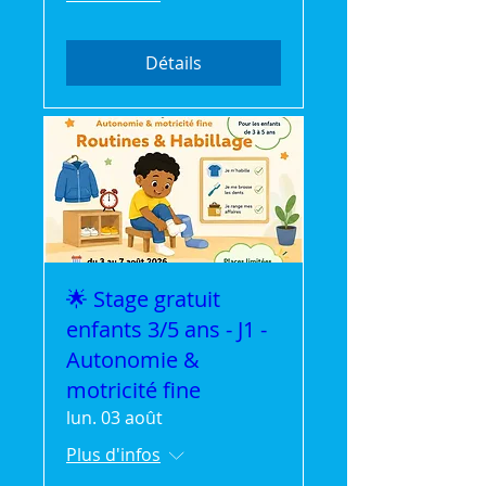
Détails
🌟 Stage gratuit
enfants 3/5 ans - J1 -
Autonomie &
motricité fine
lun. 03 août
Plus d'infos