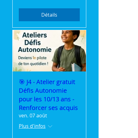
Détails
🎯 J4 - Atelier gratuit
Défis Autonomie
pour les 10/13 ans -
Renforcer ses acquis
ven. 07 août
Plus d'infos