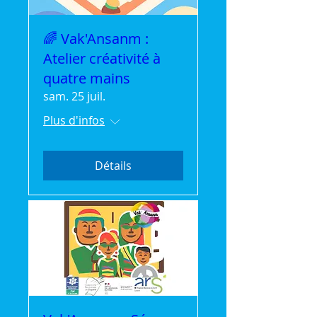
🌈 Vak'Ansanm :
Atelier créativité à
quatre mains
sam. 25 juil.
Plus d'infos
Détails