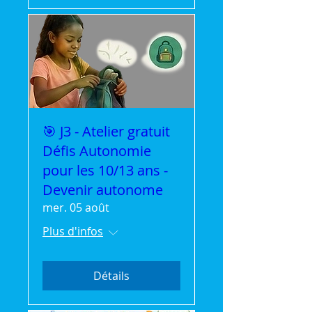
🎯 J3 - Atelier gratuit
Défis Autonomie
pour les 10/13 ans -
Devenir autonome
mer. 05 août
Plus d'infos
Détails