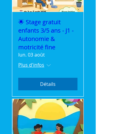
🌟 Stage gratuit
enfants 3/5 ans - J1 -
Autonomie &
motricité fine
lun. 03 août
Plus d'infos
Détails