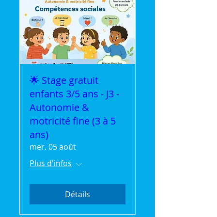
🌟 Stage gratuit
enfants 3/5 ans - J3 -
Autonomie &
motricité fine (3 à 5
ans)
mer. 05 août
Plus d'infos
Détails