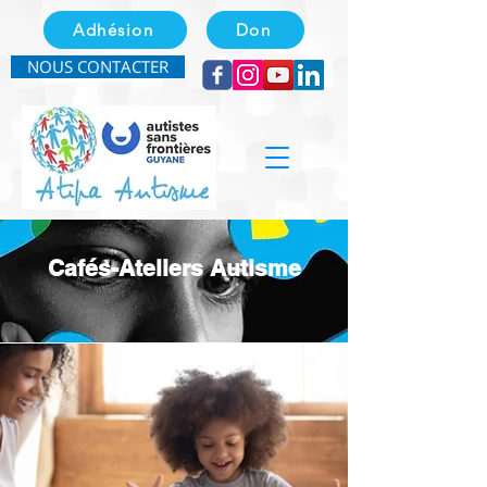
Adhésion
Don
NOUS CONTACTER
Cafés-Ateliers Autisme