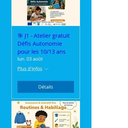
🎯 J1 - Atelier gratuit
Défis Autonomie
pour les 10/13 ans
lun. 03 août
Plus d'infos
Détails