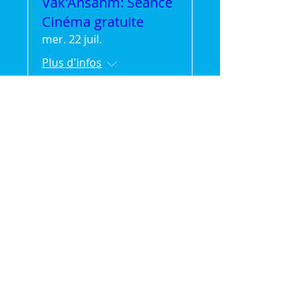
Vak'Ansanm: Séance
Cinéma gratuite
mer. 22 juil.
Plus d'infos
Détails
🌿 Vak'Ansanm :
Évasion et partage en
pleine nature (séjour