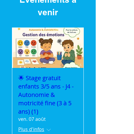
venir
🌟 Stage gratuit
enfants 3/5 ans - J4 -
Autonomie &
motricité fine (3 à 5
ans) (1)
ven. 07 août
Plus d'infos