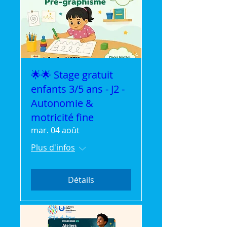
🌟🌟 Stage gratuit
enfants 3/5 ans - J2 -
Autonomie &
motricité fine
mar. 04 août
Plus d'infos
Détails