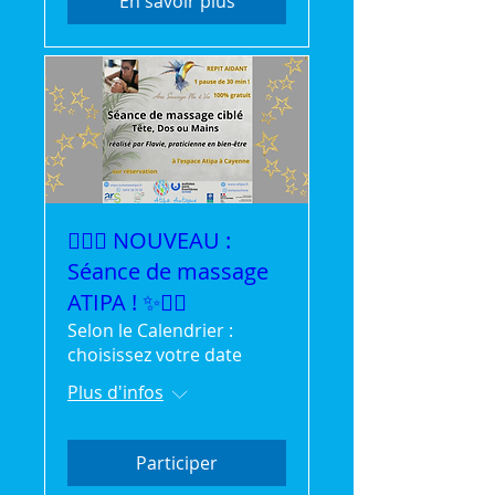
En savoir plus
💆‍♀️✨ NOUVEAU :
Séance de massage
ATIPA ! ✨💆‍♂️
Selon le Calendrier :
choisissez votre date
Plus d'infos
Participer