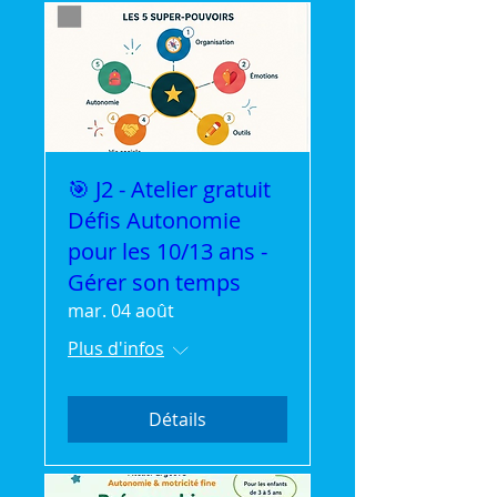
🎯 J2 - Atelier gratuit
Défis Autonomie
pour les 10/13 ans -
Gérer son temps
mar. 04 août
Plus d'infos
Détails