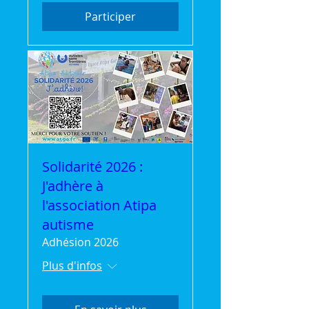
Participer
Solidarité 2026 :
J'adhère à
l'association Atipa
autisme
Adhésion 2026
Plus d'infos