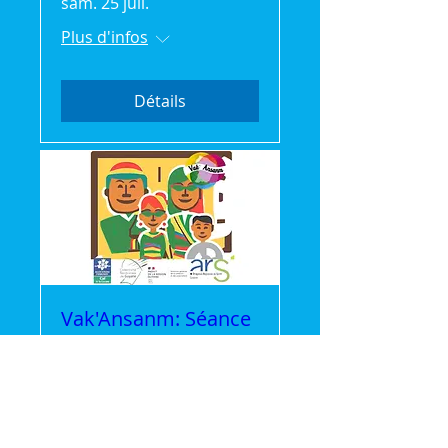
sam. 25 juil.
Plus d'infos
Détails
Vak'Ansanm: Séance
Cinéma gratuite
mer. 22 juil.
Plus d'infos