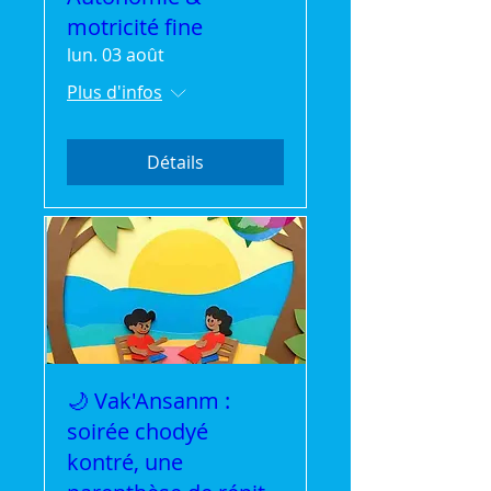
motricité fine
lun. 03 août
Plus d'infos
Détails
🌙 Vak'Ansanm :
soirée chodyé
kontré, une