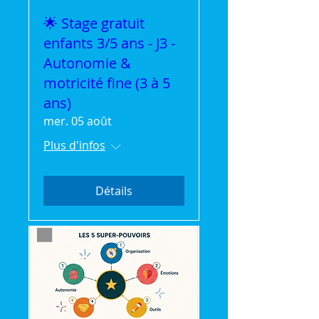
🌟 Stage gratuit
enfants 3/5 ans - J3 -
Autonomie &
motricité fine (3 à 5
ans)
mer. 05 août
Plus d'infos
Détails