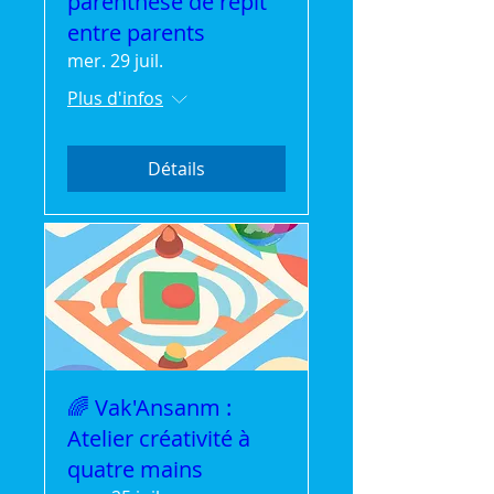
parenthèse de répit
entre parents
mer. 29 juil.
Plus d'infos
Détails
🌈 Vak'Ansanm :
Atelier créativité à
quatre mains