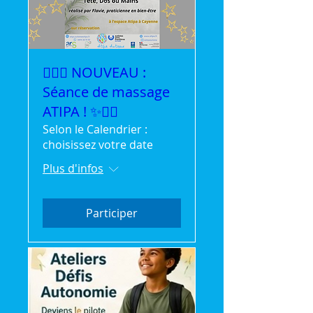
💆‍♀️✨ NOUVEAU :
Séance de massage
ATIPA ! ✨💆‍♂️
Selon le Calendrier :
choisissez votre date
Plus d'infos
Participer