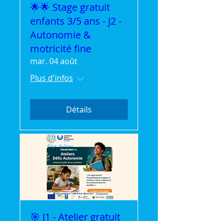
🌟🌟 Stage gratuit
enfants 3/5 ans - J2 -
Autonomie &
motricité fine
mar. 04 août
Plus d'infos
Détails
🎯 J1 - Atelier gratuit