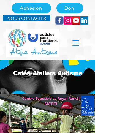
Adhésion
Don
NOUS CONTACTER
Cafés-Ateliers Autisme