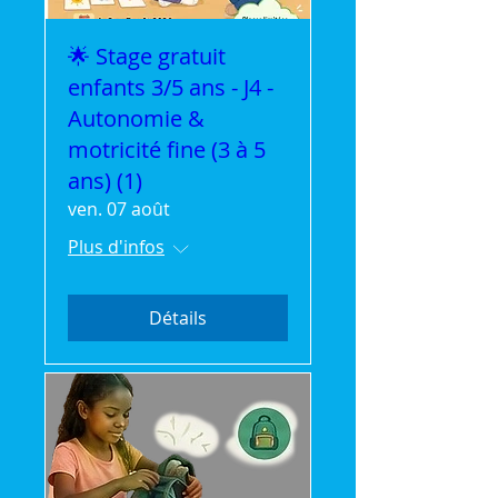
🌟 Stage gratuit
enfants 3/5 ans - J4 -
Autonomie &
motricité fine (3 à 5
ans) (1)
ven. 07 août
Plus d'infos
Détails