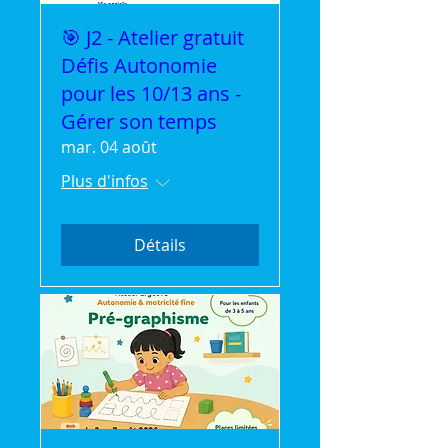
🎯 J2 - Atelier gratuit
Défis Autonomie
pour les 10/13 ans -
Gérer son temps
mar. 04 août
Plus d'infos
Détails