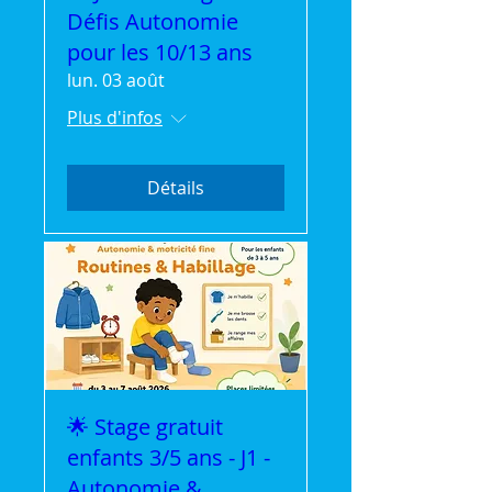
Défis Autonomie
pour les 10/13 ans
lun. 03 août
Plus d'infos
Détails
🌟 Stage gratuit
enfants 3/5 ans - J1 -
Autonomie &