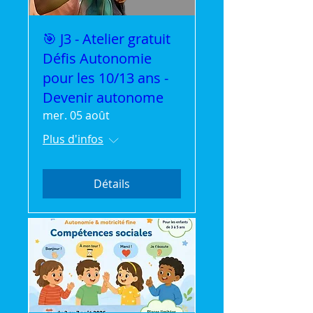
🎯 J3 - Atelier gratuit
Défis Autonomie
pour les 10/13 ans -
Devenir autonome
mer. 05 août
Plus d'infos
Détails