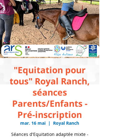
"Equitation pour
tous" Royal Ranch,
séances
Parents/Enfants -
Pré-inscription
mar. 16 mai
  |  
Royal Ranch
Séances d'Equitation adaptée mixte -