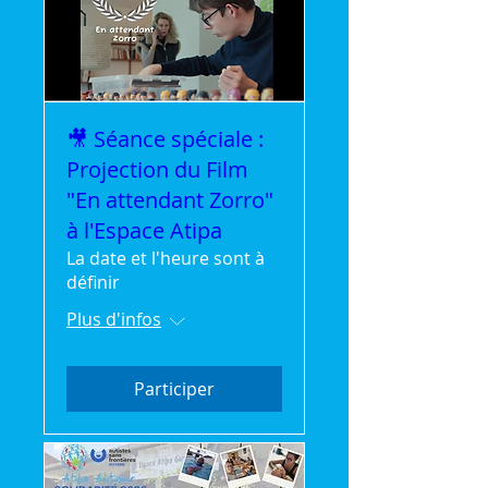
🎥 Séance spéciale :
Projection du Film
"En attendant Zorro"
à l'Espace Atipa
La date et l'heure sont à
définir
Plus d'infos
Participer