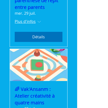
parenthèse de répit
entre parents
mer. 29 juil.
Plus d'infos
Détails
🌈 Vak'Ansanm :
Atelier créativité à
quatre mains