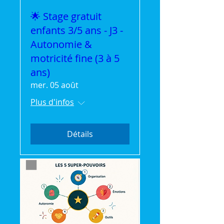
🌟 Stage gratuit
enfants 3/5 ans - J3 -
Autonomie &
motricité fine (3 à 5
ans)
mer. 05 août
Plus d'infos
Détails