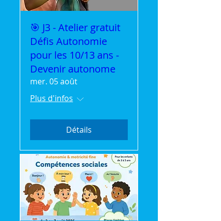
🎯 J3 - Atelier gratuit
Défis Autonomie
pour les 10/13 ans -
Devenir autonome
mer. 05 août
Plus d'infos
Détails