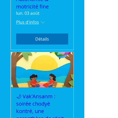
motricité fine
lun. 03 août
Plus d'infos
Détails
🌙 Vak'Ansanm :
soirée chodyé
kontré, une