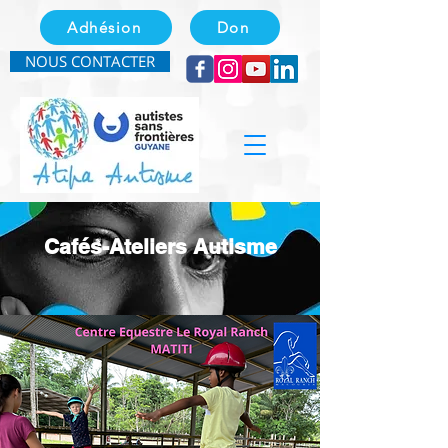
Adhésion
Don
NOUS CONTACTER
Cafés-Ateliers Autisme