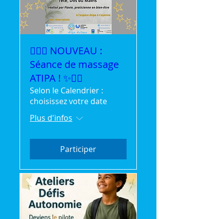
💆‍♀️✨ NOUVEAU :
Séance de massage
ATIPA ! ✨💆‍♂️
Selon le Calendrier :
choisissez votre date
Plus d'infos
Participer