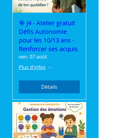
🎯 J4 - Atelier gratuit
Défis Autonomie
pour les 10/13 ans -
Renforcer ses acquis
ven. 07 août
Plus d'infos
Détails