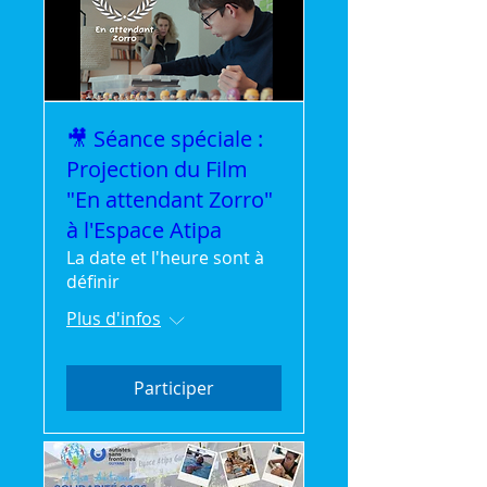
🎥 Séance spéciale :
Projection du Film
"En attendant Zorro"
à l'Espace Atipa
La date et l'heure sont à
définir
Plus d'infos
Participer