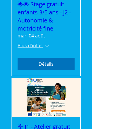
🌟🌟 Stage gratuit
enfants 3/5 ans - J2 -
Autonomie &
motricité fine
mar. 04 août
Plus d'infos
Détails
🎯 J1 - Atelier gratuit