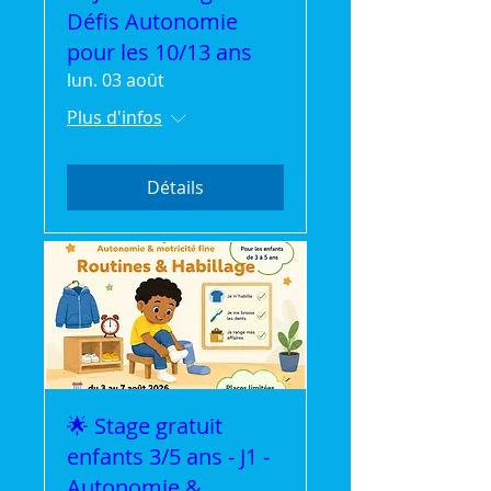
Défis Autonomie
pour les 10/13 ans
lun. 03 août
Plus d'infos
Détails
🌟 Stage gratuit
enfants 3/5 ans - J1 -
Autonomie &