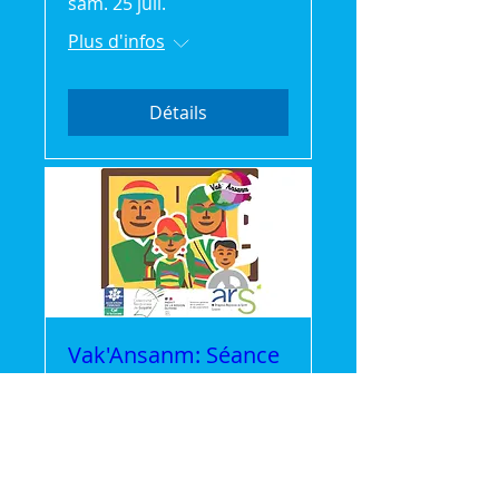
sam. 25 juil.
Plus d'infos
Détails
Vak'Ansanm: Séance
Cinéma gratuite
mer. 22 juil.
Plus d'infos