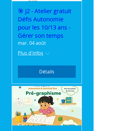
🎯 J2 - Atelier gratuit
Défis Autonomie
pour les 10/13 ans -
Gérer son temps
mar. 04 août
Plus d'infos
Détails