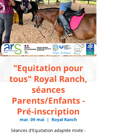
"Equitation pour
tous" Royal Ranch,
séances
Parents/Enfants -
Pré-inscription
mar. 09 mai
  |  
Royal Ranch
Séances d'Equitation adaptée mixte -