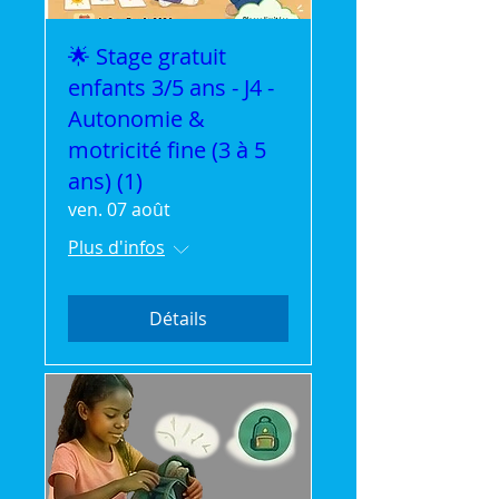
🌟 Stage gratuit
enfants 3/5 ans - J4 -
Autonomie &
motricité fine (3 à 5
ans) (1)
ven. 07 août
Plus d'infos
Détails