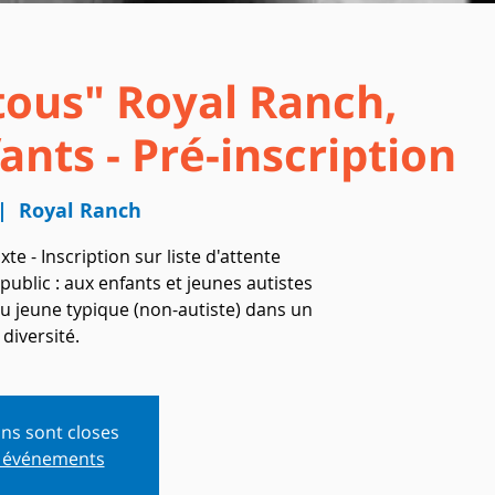
tous" Royal Ranch,
nts - Pré-inscription
|  
Royal Ranch
e - Inscription sur liste d'attente
t public : aux enfants et jeunes autistes
u jeune typique (non-autiste) dans un
diversité.
ons sont closes
s événements