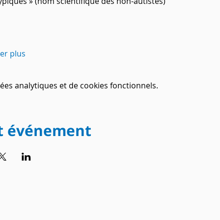
typiques » (nom scientifique des non-autistes)
her plus
es analytiques et de cookies fonctionnels.
et événement