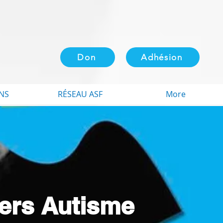
Don
Adhésion
NS
RÉSEAU ASF
More
iers Autisme