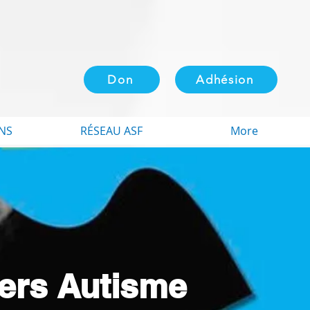
Don
Adhésion
NS
RÉSEAU ASF
More
iers Autisme