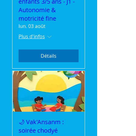
enfants 3/5 ans - J1 -
Autonomie &
motricité fine
lun. 03 août
Plus d'infos
Détails
🌙 Vak'Ansanm :
soirée chodyé