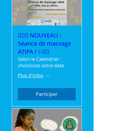
💆‍♀️✨ NOUVEAU :
Séance de massage
ATIPA ! ✨💆‍♂️
Selon le Calendrier :
choisissez votre date
Plus d'infos
Participer