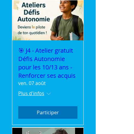
🎯 J4 - Atelier gratuit
Défis Autonomie
pour les 10/13 ans -
Renforcer ses acquis
ven. 07 août
Plus d'infos
Participer