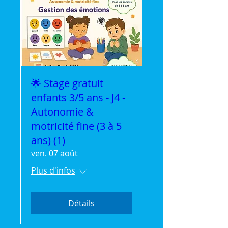
🌟 Stage gratuit
enfants 3/5 ans - J4 -
Autonomie &
motricité fine (3 à 5
ans) (1)
ven. 07 août
Plus d'infos
Détails