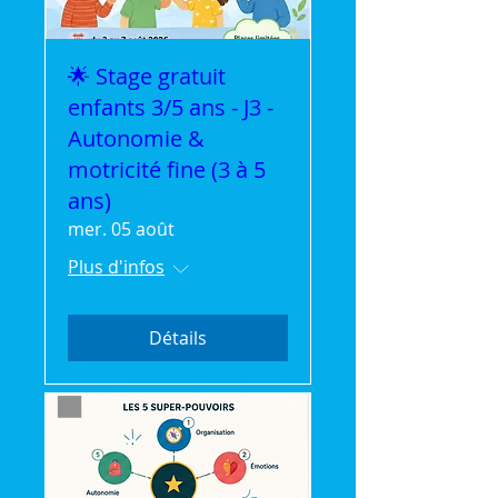
🌟 Stage gratuit
enfants 3/5 ans - J3 -
Autonomie &
motricité fine (3 à 5
ans)
mer. 05 août
Plus d'infos
Détails