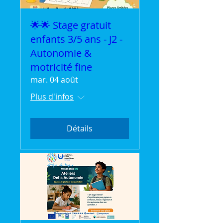
🌟🌟 Stage gratuit
enfants 3/5 ans - J2 -
Autonomie &
motricité fine
mar. 04 août
Plus d'infos
Détails