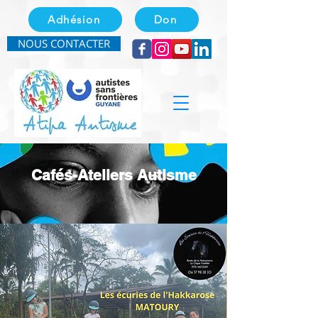
Adhésion
Don
NOUS CONTACTER
Cafés-Ateliers Autisme