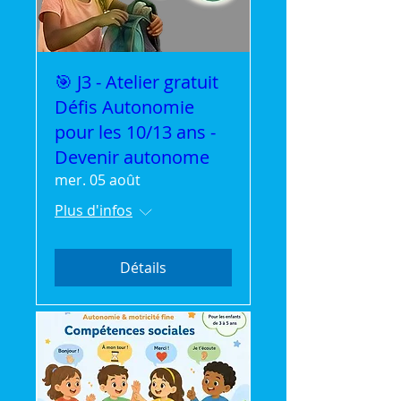
🎯 J3 - Atelier gratuit
Défis Autonomie
pour les 10/13 ans -
Devenir autonome
mer. 05 août
Plus d'infos
Détails