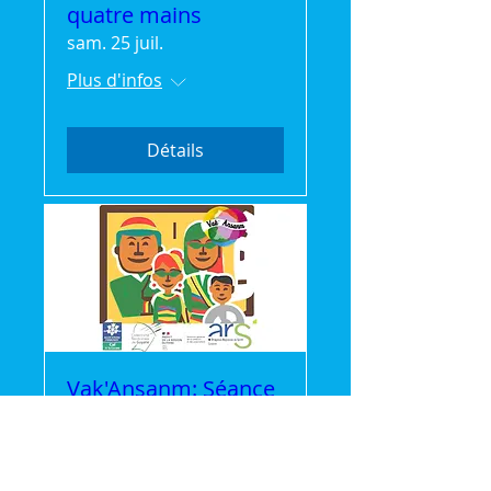
quatre mains
sam. 25 juil.
Plus d'infos
Détails
Vak'Ansanm: Séance
Cinéma gratuite
mer. 22 juil.
Plus d'infos