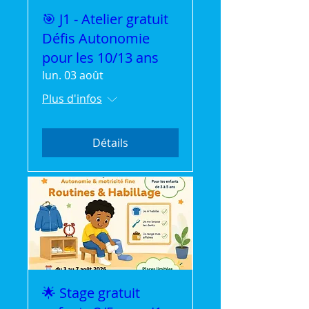
🎯 J1 - Atelier gratuit
Défis Autonomie
pour les 10/13 ans
lun. 03 août
Plus d'infos
Détails
🌟 Stage gratuit