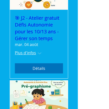
🎯 J2 - Atelier gratuit
Défis Autonomie
pour les 10/13 ans -
Gérer son temps
mar. 04 août
Plus d'infos
Détails