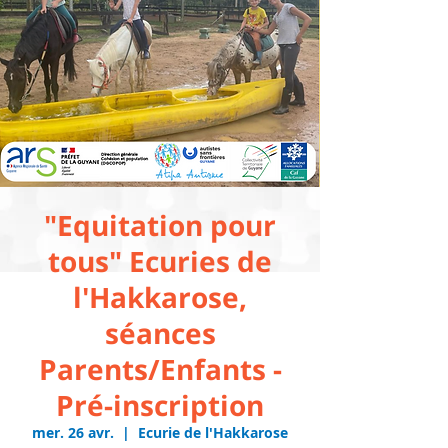
"Equitation pour
tous" Ecuries de
l'Hakkarose,
séances
Parents/Enfants -
Pré-inscription
mer. 26 avr.
  |  
Ecurie de l'Hakkarose