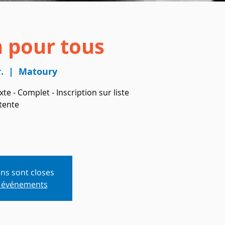
n pour tous
.
  |  
Matoury
e - Complet - Inscription sur liste
ttente
ons sont closes
s événements