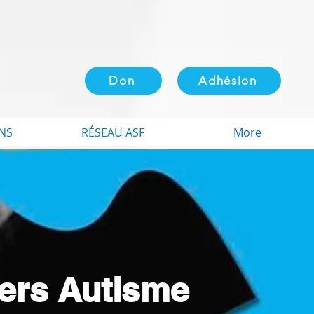
Don
Adhésion
NS
RÉSEAU ASF
More
iers Autisme