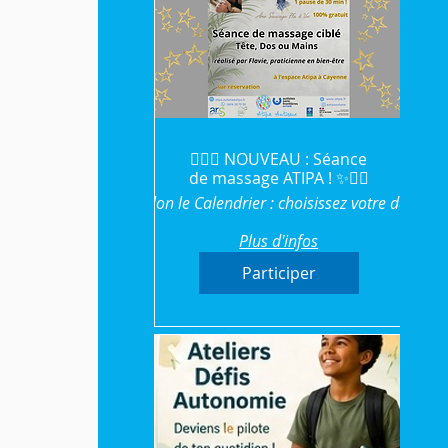
💆‍♀️✨ NOUVEAU : Séance
de massage ATIPA ! ✨💆‍♂️
Selon le Calendrier : choisissez votre date
Plus d'infos
Participer