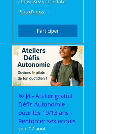
choisissez votre date
Plus d'infos
Participer
🎯 J4 - Atelier gratuit
Défis Autonomie
pour les 10/13 ans -
Renforcer ses acquis
ven. 07 août