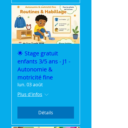
🌟 Stage gratuit
enfants 3/5 ans - J1 -
Autonomie &
motricité fine
lun. 03 août
Plus d'infos
Détails