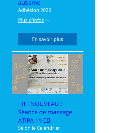
autisme
Adhésion 2026
Plus d'infos
En savoir plus
💆‍♀️✨ NOUVEAU :
Séance de massage
ATIPA ! ✨💆‍♂️
Selon le Calendrier :