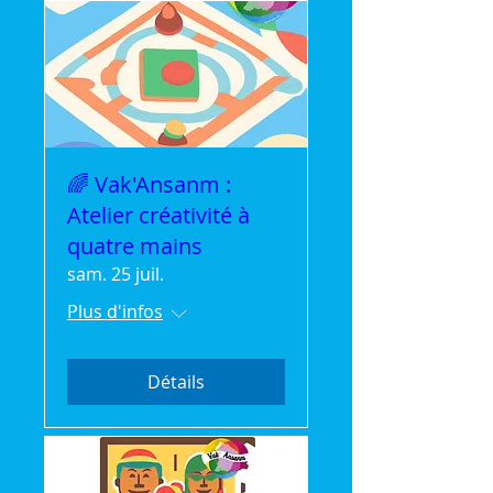
🌈 Vak'Ansanm :
Atelier créativité à
quatre mains
sam. 25 juil.
Plus d'infos
Détails