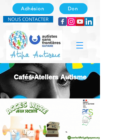
Adhésion
Don
NOUS CONTACTER
Cafés-Ateliers Autisme