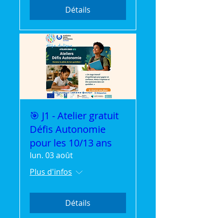
Détails
🎯 J1 - Atelier gratuit
Défis Autonomie
pour les 10/13 ans
lun. 03 août
Plus d'infos
Détails