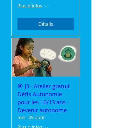
Plus d'infos
Détails
🎯 J3 - Atelier gratuit
Défis Autonomie
pour les 10/13 ans -
Devenir autonome
mer. 05 août
Plus d'infos