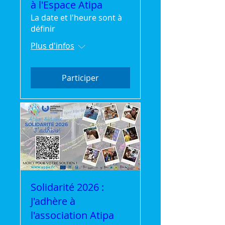
à l'Espace Atipa
La date et l'heure sont à
définir
Plus d'infos
Participer
Solidarité 2026 :
J'adhère à
l'association Atipa