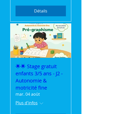
Détails
🌟🌟 Stage gratuit
enfants 3/5 ans - J2 -
Autonomie &
motricité fine
mar. 04 août
Plus d'infos