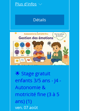
Plus d'infos
Détails
🌟 Stage gratuit
enfants 3/5 ans - J4 -
Autonomie &
motricité fine (3 à 5
ans) (1)
ven. 07 août