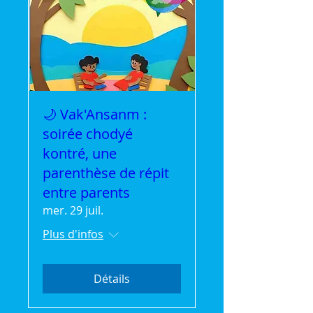
🌙 Vak'Ansanm :
soirée chodyé
kontré, une
parenthèse de répit
entre parents
mer. 29 juil.
Plus d'infos
Détails