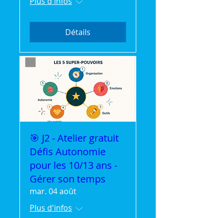
Plus d'infos
Détails
🎯 J2 - Atelier gratuit
Défis Autonomie
pour les 10/13 ans -
Gérer son temps
mar. 04 août
Plus d'infos