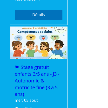
Détails
🌟 Stage gratuit
enfants 3/5 ans - J3 -
Autonomie &
motricité fine (3 à 5
ans)
mer. 05 août