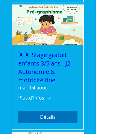
🌟🌟 Stage gratuit
enfants 3/5 ans - J2 -
Autonomie &
motricité fine
mar. 04 août
Plus d'infos
Détails