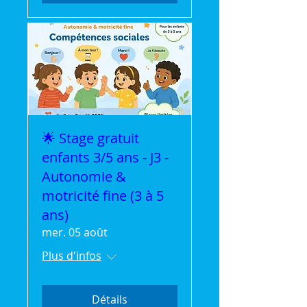
🌟 Stage gratuit
enfants 3/5 ans - J3 -
Autonomie &
motricité fine (3 à 5
ans)
mer. 05 août
Plus d'infos
Détails