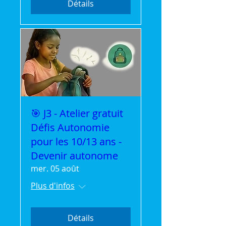
Détails
🎯 J3 - Atelier gratuit
Défis Autonomie
pour les 10/13 ans -
Devenir autonome
mer. 05 août
Plus d'infos
Détails