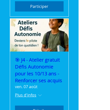
Participer
🎯 J4 - Atelier gratuit
Défis Autonomie
pour les 10/13 ans -
Renforcer ses acquis
ven. 07 août
Plus d'infos