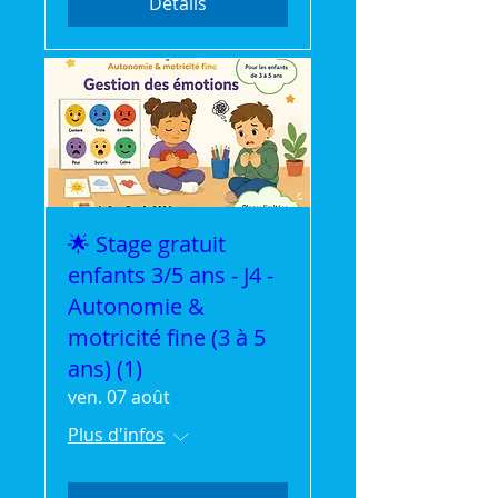
Détails
🌟 Stage gratuit
enfants 3/5 ans - J4 -
Autonomie &
motricité fine (3 à 5
ans) (1)
ven. 07 août
Plus d'infos