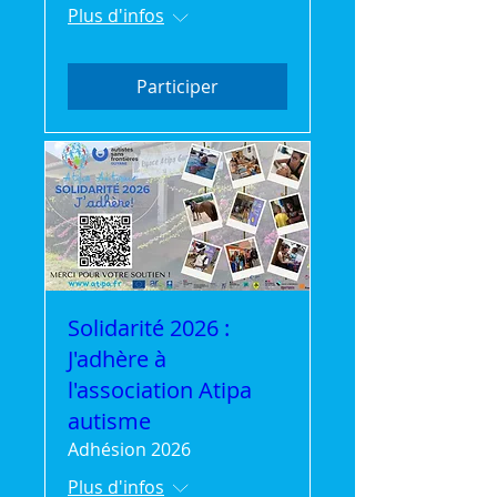
Plus d'infos
Participer
Solidarité 2026 :
J'adhère à
l'association Atipa
autisme
Adhésion 2026
Plus d'infos