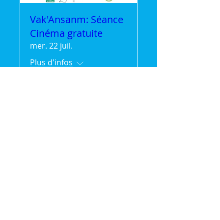
Vak'Ansanm: Séance
Cinéma gratuite
mer. 22 juil.
Plus d'infos
Détails
🌿 Vak'Ansanm :
Évasion et partage en