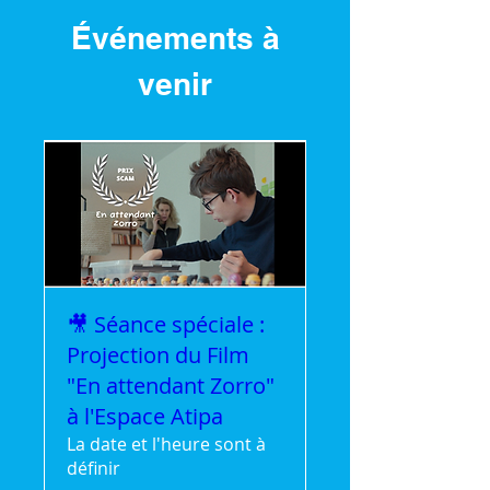
Événements à
venir
🎥 Séance spéciale :
Projection du Film
"En attendant Zorro"
à l'Espace Atipa
La date et l'heure sont à
définir