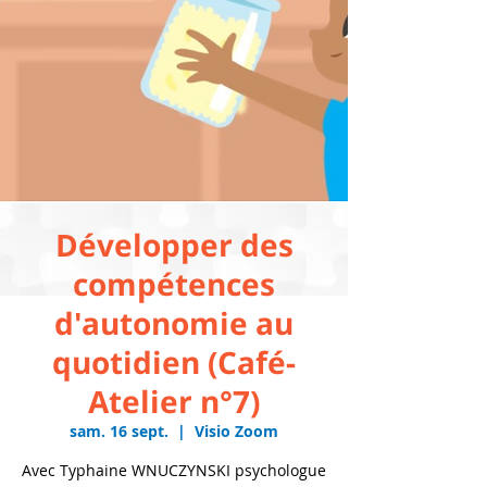
Développer des
compétences
d'autonomie au
quotidien (Café-
Atelier n°7)
sam. 16 sept.
  |  
Visio Zoom
Avec Typhaine WNUCZYNSKI psychologue