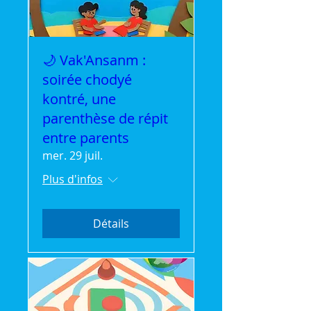
🌙 Vak'Ansanm :
soirée chodyé
kontré, une
parenthèse de répit
entre parents
mer. 29 juil.
Plus d'infos
Détails