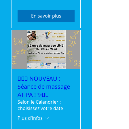
En savoir plus
💆‍♀️✨ NOUVEAU :
Séance de massage
ATIPA ! ✨💆‍♂️
Selon le Calendrier :
choisissez votre date
Plus d'infos