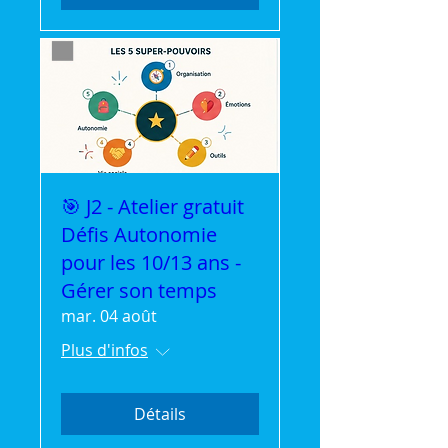
🎯 J2 - Atelier gratuit
Défis Autonomie
pour les 10/13 ans -
Gérer son temps
mar. 04 août
Plus d'infos
Détails