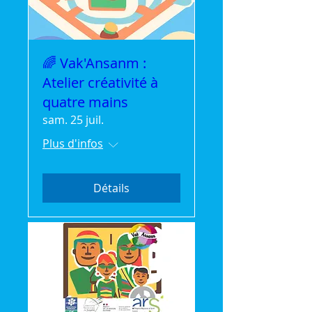
🌈 Vak'Ansanm :
Atelier créativité à
quatre mains
sam. 25 juil.
Plus d'infos
Détails