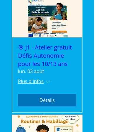
🎯 J1 - Atelier gratuit
Défis Autonomie
pour les 10/13 ans
lun. 03 août
Plus d'infos
Détails