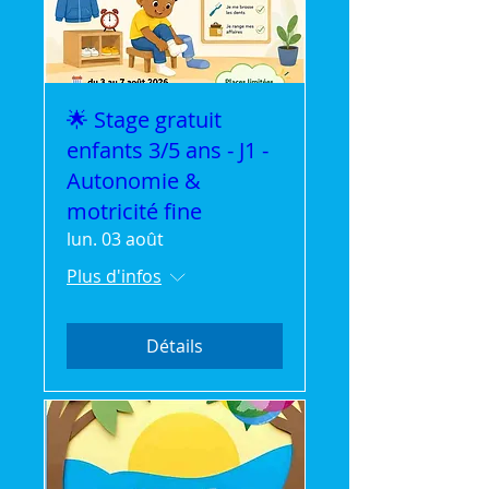
🌟 Stage gratuit
enfants 3/5 ans - J1 -
Autonomie &
motricité fine
lun. 03 août
Plus d'infos
Détails