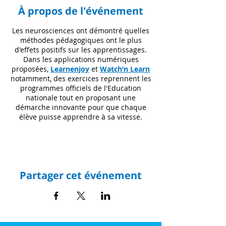
À propos de l'événement
Les neurosciences ont démontré quelles
méthodes pédagogiques ont le plus
d'effets positifs sur les apprentissages.
Dans les applications numériques
proposées,
Learnenjoy
et
Watch’n Learn
notamment, des exercices reprennent les
programmes officiels de l'Education
nationale tout en proposant une
démarche innovante pour que chaque
élève puisse apprendre à sa vitesse.
Ateliers numériques pour
l’apprentissage adapté
:
animés par Samia Hadjopawiro,
ergothérapeute spécialisée autisme.
Partager cet événement
Des clés pour développer la motivation,
les connaissances et les compétences
des enfants avec TSA/TND.
Afin que chaque participant, dans sa
singularité, puisse développer son
potentiel, en utilisant le meilleur de la