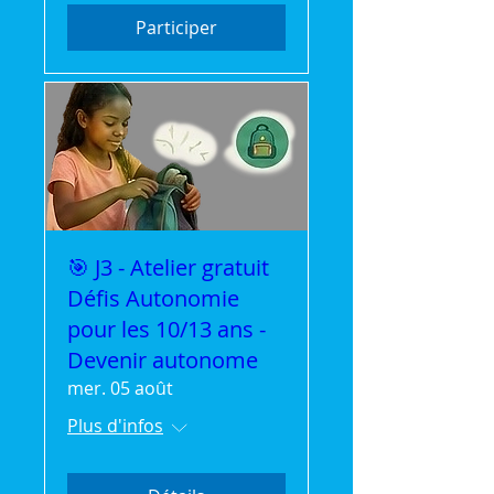
Participer
🎯 J3 - Atelier gratuit
Défis Autonomie
pour les 10/13 ans -
Devenir autonome
mer. 05 août
Plus d'infos