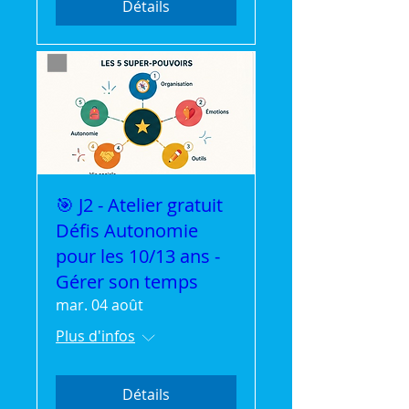
Détails
🎯 J2 - Atelier gratuit
Défis Autonomie
pour les 10/13 ans -
Gérer son temps
mar. 04 août
Plus d'infos
Détails