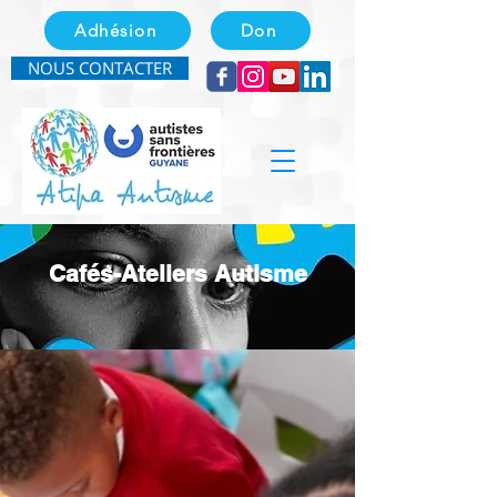
Adhésion
Don
NOUS CONTACTER
Cafés-Ateliers Autisme