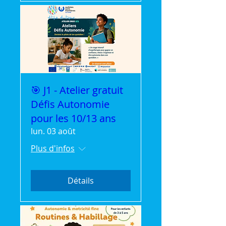
🎯 J1 - Atelier gratuit
Défis Autonomie
pour les 10/13 ans
lun. 03 août
Plus d'infos
Détails