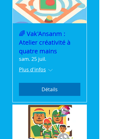
🌈 Vak'Ansanm :
Atelier créativité à
quatre mains
sam. 25 juil.
Plus d'infos
Détails