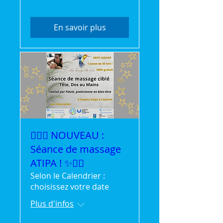
En savoir plus
💆‍♀️✨ NOUVEAU :
Séance de massage
ATIPA ! ✨💆‍♂️
Selon le Calendrier :
choisissez votre date
Plus d'infos