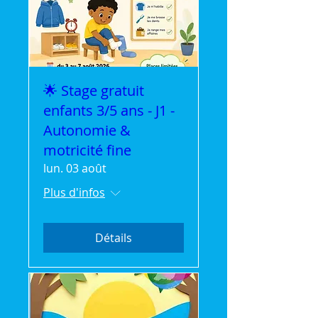
🌟 Stage gratuit
enfants 3/5 ans - J1 -
Autonomie &
motricité fine
lun. 03 août
Plus d'infos
Détails