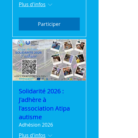
Plus d'infos
Participer
Solidarité 2026 :
J'adhère à
l'association Atipa
autisme
Adhésion 2026
Plus d'infos