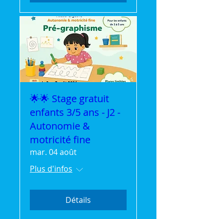
🌟🌟 Stage gratuit
enfants 3/5 ans - J2 -
Autonomie &
motricité fine
mar. 04 août
Plus d'infos
Détails