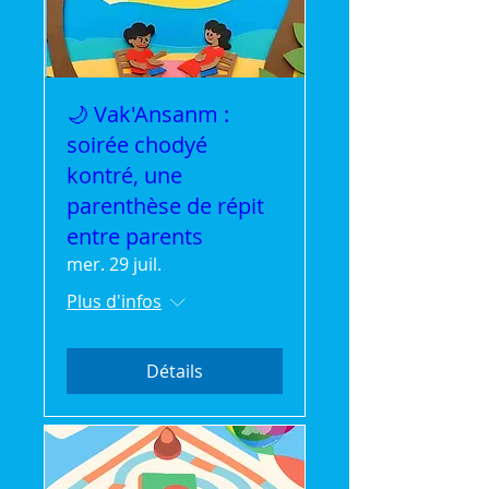
🌙 Vak'Ansanm :
soirée chodyé
kontré, une
parenthèse de répit
entre parents
mer. 29 juil.
Plus d'infos
Détails