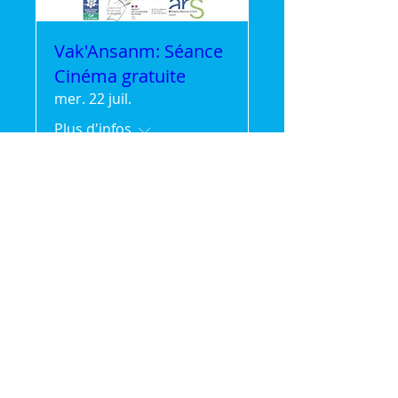
Vak'Ansanm: Séance
Cinéma gratuite
mer. 22 juil.
Plus d'infos
Détails
🌿 Vak'Ansanm :