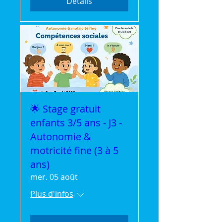
Détails
🌟 Stage gratuit
enfants 3/5 ans - J3 -
Autonomie &
motricité fine (3 à 5
ans)
mer. 05 août
Plus d'infos