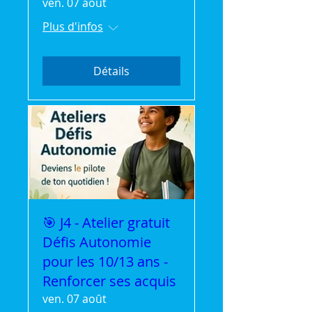
ven. 07 août
Plus d'infos
Détails
🎯 J4 - Atelier gratuit
Défis Autonomie
pour les 10/13 ans -
Renforcer ses acquis
ven. 07 août